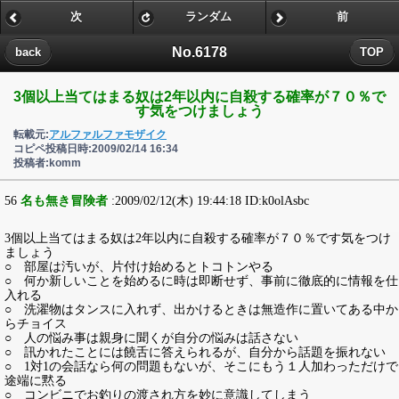
次
ランダム
前
No.6178
back
TOP
3個以上当てはまる奴は2年以内に自殺する確率が７０％で
す気をつけましょう
転載元:
アルファルファモザイク
コピペ投稿日時:2009/02/14 16:34
投稿者:komm
56
名も無き冒険者
:2009/02/12(木) 19:44:18 ID:k0olAsbc
3個以上当てはまる奴は2年以内に自殺する確率が７０％です気をつけ
ましょう
○ 部屋は汚いが、片付け始めるとトコトンやる
○ 何か新しいことを始めるに時は即断せず、事前に徹底的に情報を仕
入れる
○ 洗濯物はタンスに入れず、出かけるときは無造作に置いてある中か
らチョイス
○ 人の悩み事は親身に聞くが自分の悩みは話さない
○ 訊かれたことには饒舌に答えられるが、自分から話題を振れない
○ 1対1の会話なら何の問題もないが、そこにもう１人加わっただけで
途端に黙る
○ コンビニでお釣りの渡され方を妙に意識してしまう