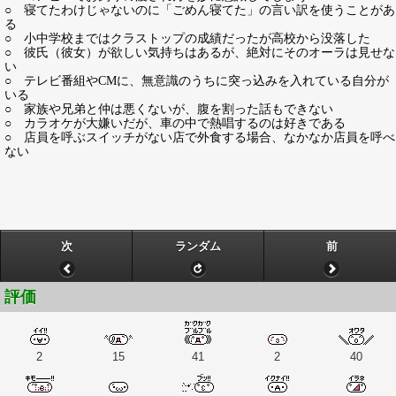
○ 寝てたわけじゃないのに「ごめん寝てた」の言い訳を使うことがあ
る
○ 小中学校まではクラストップの成績だったが高校から没落した
○ 彼氏（彼女）が欲しい気持ちはあるが、絶対にそのオーラは見せな
い
○ テレビ番組やCMに、無意識のうちに突っ込みを入れている自分が
いる
○ 家族や兄弟と仲は悪くないが、腹を割った話もできない
○ カラオケが大嫌いだが、車の中で熱唱するのは好きである
○ 店員を呼ぶスイッチがない店で外食する場合、なかなか店員を呼べ
ない
次
ランダム
前
評価
2
15
41
2
40