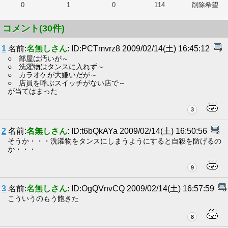
0
1
0
114
削除希望
コメント(30件)
1
名前:
名無しさん
: ID:PCTmvrz8 2009/02/14(土) 16:45:12
○ 部屋は汚いが～
○ 洗濯物はタンスに入れず～
○ カラオケが大嫌いだが～
○ 店員を呼ぶスイッチがない店で～
が当てはまった
3
2
名前:
名無しさん
: ID:t6bQkAYa 2009/02/14(土) 16:50:56
そうか・・・洗濯物をタンスにしまうようにすると自殺を防げるの
か・・・
9
3
名前:
名無しさん
: ID:OgQVnvCQ 2009/02/14(土) 16:57:59
こういうのもう飽きた
8