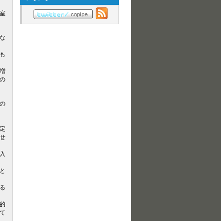
室
な
も
増
の
の
定
せ
入
と
る
的
て