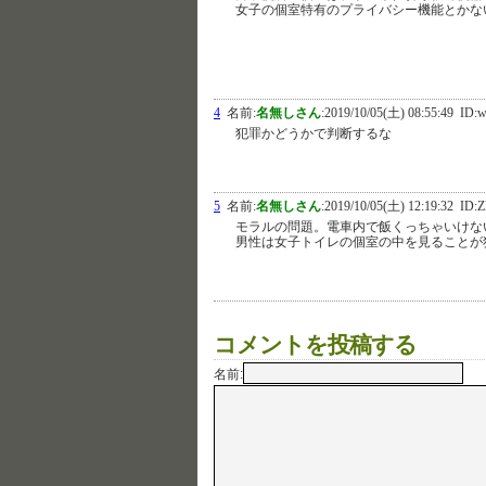
女子の個室特有のプライバシー機能とかな
4
名前:
名無しさん
:
2019/10/05(土) 08:55:49
ID:w
犯罪かどうかで判断するな
5
名前:
名無しさん
:
2019/10/05(土) 12:19:32
ID:Z
モラルの問題。電車内で飯くっちゃいけな
男性は女子トイレの個室の中を見ることが
コメントを投稿する
名前: