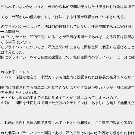
く守られていないかというと、外部から私的空間に侵入したり覗き込む行為は法律で
しても、外部からの侵入者に対しては法による保証が確保されているといえる。
士のプライバシーについて、法は何の規制もしていない。住居空間であれば家族同士
シーの問題だ。
されていなかった。私的空間にいることが正当な者同士であれば、ある程度は親密な
になる場面は少ない。
要なプライバシーについては、私的空間の中にさらに閉鎖空間（個室）を設けること
れば十分だった。
理的にプライバシーを守る個室の設置だけで、私的空間内のプライバシーは十分に確
される女子トイレ＞
ライバシー保証が健在で、小型カメラも個室内に設置されれば容易に発見できるサイ
個室内に設置されても簡単には発見できないほど小さな超小型カメラが一般に流通す
限界を迎えたといわれる。
女子トイレは個室の中まで容易に見通すことが可能になってしまったのだ。
ラの前に、周囲を仕切り板で囲っただけの女子トイレは、あまりにも無力で無抵抗だ
れ、動画が男性社員達の間で共有されているという相談が、ここ数年で数多く警察に
られた個室のプライバシーの問題であり、私的空間そのものが外部から侵されたわけ