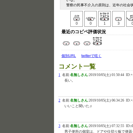
いる。
警察の民事不介入の原則は、近年の社会
0
0
1
3
最近のコピペ評価状況
個別URL
twitterで呟く
コメント一覧
1
名前:
名無しさん
:
2019/10/05(土) 01:50:44
ID:+
長い。
2
名前:
名無しさん
:
2019/10/05(土) 06:34:26
ID:+
いいこと聞いた♫
3
名前:
名無しさん
:
2019/10/05(土) 07:32:55
ID:
男子便所の個室は、ドアや仕切り板で便器