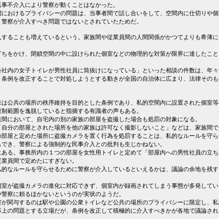
民事不介入により警察が動くことはなかった。
間におけるプライバシーの問題は、当事者間で話し合いをして、空間内に仕切りや個
、警察が介入すべき問題ではないとされていたためだ。
入することも増えているという。家族間や従業員間の人間関係がかつてよりも希薄に
打ちをかけ、閉鎖空間の中に設けられた個室などの物理的な対策が限界に達したこと
会社内の女子トイレが男性社員に筒抜けになっている」といった相談の件数は、年々
、条例を改正することで対処しようとする動きが全国の自治体に広まり、法律そのも
来は公共の場所の秩序維持を目的とした条例であり、私的空間内に設置された個室等
規制範囲を逸脱していると指摘する有識者の声もある。
族間において、自宅内の別の家族の部屋を盗撮した場合も処罰の対象になる。
「自分の部屋とされた場所を他の家族は許可なく撮影しないこと」などは、家族間で
の部屋と定めた場所に盗撮カメラを置く行為を処罰することは、私的なルールを守ら
もでき、警察による強制的な民事介入との批判も生じかねない。
にある。事務所内の１つの部屋を女性用トイレと定めて「部屋内への男性社員の立ち
従業員間で定めたにすぎない。
私的なルールを守らせるために警察が介入しているといえるかは、議論の余地を残す
個室が盗撮カメラの進化に対応できず、個室内が録画されてしまう事態が多発してい
や警察に頼るほかないというのが実状のようだ。
察が関与するのは駅や公園の公衆トイレなど公共の場所のプライバシーに限定し、私
事上の問題とする立場だが、条例を改正して積極的に介入すべきかが各地で議論され