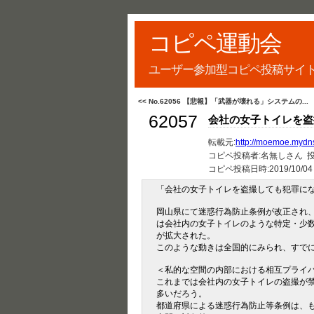
コピペ運動会
ユーザー参加型コピペ投稿サイ
<< No.62056 【悲報】「武器が壊れる」システムの...
62057
会社の女子トイレを盗
転載元:
http://moemoe.mydns
コピペ投稿者:名無しさん 投稿者
コピペ投稿日時:
2019/10/04
「会社の女子トイレを盗撮しても犯罪に
岡山県にて迷惑行為防止条例が改正され
は会社内の女子トイレのような特定・少
が拡大された。
このような動きは全国的にみられ、すでに
＜私的な空間の内部における相互プライ
これまでは会社内の女子トイレの盗撮が
多いだろう。
都道府県による迷惑行為防止等条例は、