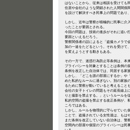
はないことから、従来は相談を受けても
住居や会社のような閉鎖された人間関係
を設けて解決すべき民事上の問題であり
しかし、近年は警察が積極的に民事に介
ったことが要因とされる。
今回の問題は、技術の進歩がそれに追い
要因といえるだろう。
警察関係者の話によると「盗撮カメラで
加の一途をたどるという。それを受けて
を変えようとする動きもある。
その一方で、迷惑行為防止等条例は、本
プライバシーを対象とすることは条例の
条例を改正した自治体では、同居する家
しかし、「どこを誰の部屋にするか」や
めた私的なルールに過ぎない。別の家族
るために警察が動いていると考えること
会社の女子トイレの問題もその延長線上
りと撮影を禁止する。」というルールを
私的空間の盗撮を禁止する改正条例が、
ころではある。
しかし、ルールを物理的に守らせていた
ことで、盗撮されている女性達は、もは
まだ条例を改正していない自治体は、警
空間内の部屋や個室のプライバシーは民