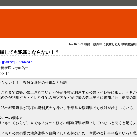
ト
No.62059 尊師「授業中に脱糞したら中学生活終わ.
撮しても犯罪にならない！？
.jp/view.php/44347
ID:vzyxx2yY
 23:11
ならない！？ 複雑な条例の仕組みを解説」
、これまで盗撮が禁止されていた不特定多数が利用する公衆トイレ等に加え、今月か
数のみが利用するトイレや住宅の居室内などが盗撮の禁止場所に追加され、処罰の対
25の都道府県が同様の規制拡大を行い、千葉県や静岡県でも検討が始まっている。
バシーの概念＞
禁止されておらず、今でも３分の１ほどの都道府県が禁止していないと聞くと驚く人
もともと公共の場の秩序維持を目的とした条例のため、住居や会社事務所といった私