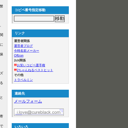
禁
コピペ番号指定移動
、
リンク
関
運営者関係
に
運営者ブログ
今時名前メーカー
保
Offzon
2ch関係
お笑いコピペ選手権
2ちゃんねるベストヒット
ズ
その他
トラベルミン
る
連絡先
と
メールフォーム
寄
で
いろいろ