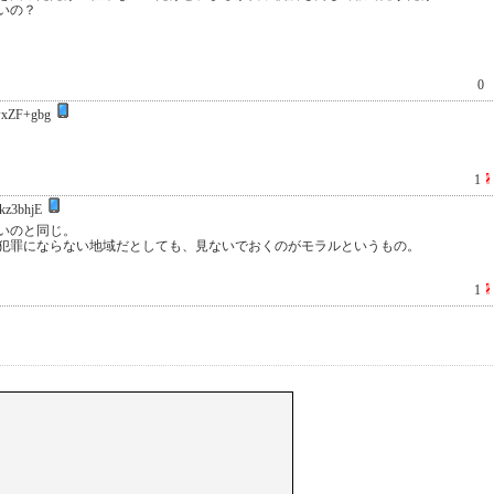
いの？
0
xZF+gbg
1
kz3bhjE
いのと同じ。
犯罪にならない地域だとしても、見ないでおくのがモラルというもの。
1