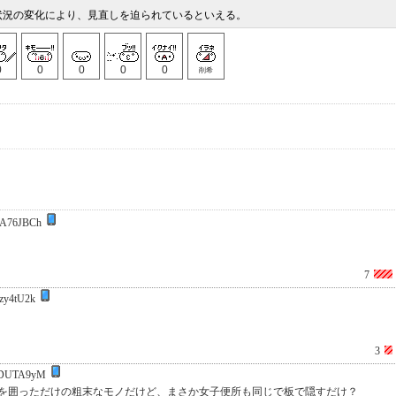
状況の変化により、見直しを迫られているといえる。
0
0
0
0
0
削希
A76JBCh
7
zy4tU2k
3
rDUTA9yM
を囲っただけの粗末なモノだけど、まさか女子便所も同じで板で隠すだけ？