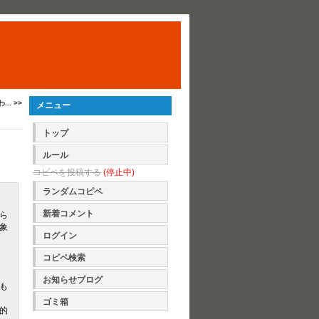
.. >>
メニュー
トップ
ルール
コピペを投稿する
(停止中)
ランダムコピペ
新着コメント
ら
象
ログイン
コピペ検索
お知らせブログ
も
ゴミ箱
的