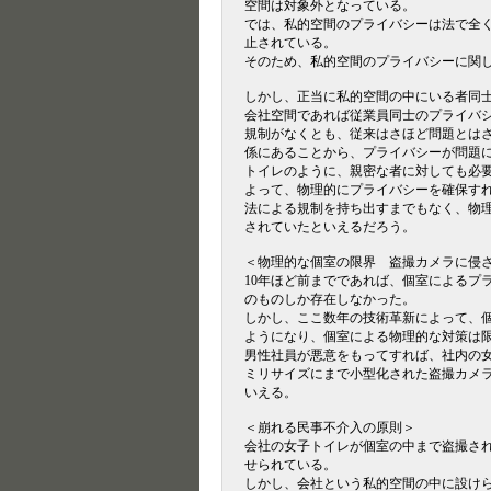
空間は対象外となっている。
では、私的空間のプライバシーは法で全
止されている。
そのため、私的空間のプライバシーに関
しかし、正当に私的空間の中にいる者同
会社空間であれば従業員同士のプライバ
規制がなくとも、従来はさほど問題とは
係にあることから、プライバシーが問題
トイレのように、親密な者に対しても必
よって、物理的にプライバシーを確保す
法による規制を持ち出すまでもなく、物
されていたといえるだろう。
＜物理的な個室の限界 盗撮カメラに侵
10年ほど前までであれば、個室によるプ
のものしか存在しなかった。
しかし、ここ数年の技術革新によって、
ようになり、個室による物理的な対策は
男性社員が悪意をもってすれば、社内の
ミリサイズにまで小型化された盗撮カメ
いえる。
＜崩れる民事不介入の原則＞
会社の女子トイレが個室の中まで盗撮さ
せられている。
しかし、会社という私的空間の中に設け