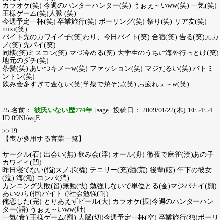
カラオケ(笑) 今週のハンターハンター(笑) うぉぇ～いww(笑) 一気(笑)
王様ゲーム(笑)人脈 (笑)
今週予定一杯(笑) 卒業旅行(笑) ボーリング(笑) 祭り(笑) リア友(笑)
mixi(笑)
バイト先のカワイイ子(笑)わり、今日バイト(笑) 合宿(笑) 告る(笑)元カ
ノ(笑) 先パイ(笑)
同棲(笑)ミスコン(笑) マジ冷める(笑) 大学生のうちに海外行っとけ(笑)
地元のダチ(笑)
茶髪(笑) あいつキメーw(笑) ファッション(笑) マジだるい(笑) バトミ
ントン(笑)
飲み会多すぎて金ない(笑)学祭で焼そば(笑) お疲れぇ～w(笑)
25 名前：
彼氏いない歴774年
[sage] 投稿日： 2009/01/22(木) 10:54:54
ID:09Nl/wqE
>>19
【喪が多用する言葉一覧】
サークル(石) 出会い(無) 飲み会(浮) オール(舟) 徹夜で麻雀(漢)あの子
カワイイ(凹)
昨日寝てない(悩)スノボ(橇) テニサー(充)酒(荒) 後輩(眩) 年下の彼女
(泣) 海(漁) コンパ(消)
カンニング失敗(留)無勉(怯) 勉強しないで単位とる(金)マジパナイ(顔)
あいのり(拒)バイトで社会勉強(耐)
俺恋した(完) とりあえずビール(大) カラオケ(振)今週のハンターハン
ター(語) うぉぇ～いww(吐)
一気(食) 王様ゲーム(罰) 人脈(切)今週予定一杯(空) 卒業旅行(独)ボーリ