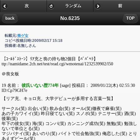
次
ランダム
前
No.6235
back
TOP
転載元:
喪ゲ女
コピペ投稿日時:2009/02/17 15:18
投稿者:名無しさん
【ｺｰﾙﾄﾞｽﾄｰﾝ】ﾘｱ充と喪の持ち物2個目【ﾊﾞﾊﾞﾍﾗ】
ttp://namidame.2ch.net/test/read.cgi/wmotenai/1232539902/l50
＠喪女板
19 名前：
彼氏いない歴774年
[sage] 投稿日： 2009/01/22(木) 02:55:30
ID:Cp79GH7e
【リア充、キョロ充、大学デビューが多用する言葉一覧】
サークル(笑) 出会い(笑) 飲み会(笑) オール(笑)徹夜で麻雀(笑)
あの子カワイイ(笑) 昨日寝てない(笑) スノボ(笑) テニサー(笑) 酒(笑)
後輩(笑)
年下の彼女(笑) 海(笑) コンパ(笑) カンニング成功(笑) 無勉(笑) 勉強し
ないで単位とる(笑)
マジパナイ(笑) あいのり(笑) バイトで社会勉強(笑) 俺恋した(笑) とり
あえずビール(笑)