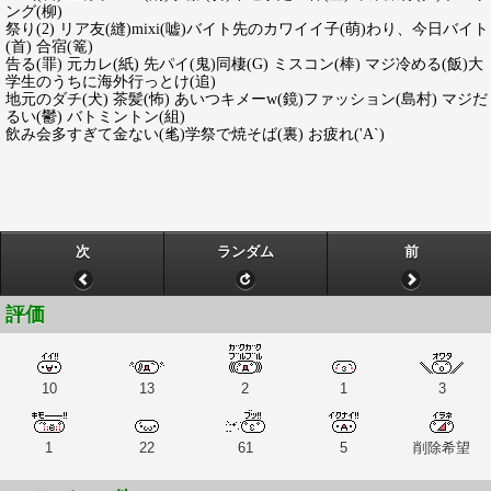
ング(柳)
祭り(2) リア友(縫)mixi(嘘)バイト先のカワイイ子(萌)わり、今日バイト
(首) 合宿(篭)
告る(罪) 元カレ(紙) 先パイ(鬼)同棲(G) ミスコン(棒) マジ冷める(飯)大
学生のうちに海外行っとけ(追)
地元のダチ(犬) 茶髪(怖) あいつキメーw(鏡)ファッション(島村) マジだ
るい(鬱) バトミントン(組)
飲み会多すぎて金ない(毟)学祭で焼そば(裏) お疲れ('A`)
次
ランダム
前
評価
10
13
2
1
3
1
22
61
5
削除希望