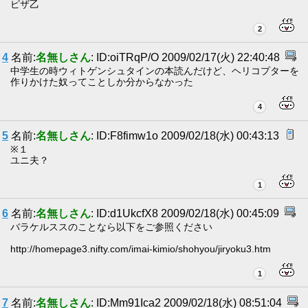
ピザ乙
2
4
名前:
名無しさん
: ID:oiTRqP/O 2009/02/17(火) 22:40:48
中学生の時ウィトゲンシュタインの本読んだけど、ヘリコプターを
作りかけた奴ってことしか分からなかった
4
5
名前:
名無しさん
: ID:F8fimw1o 2009/02/18(水) 00:43:13
※１
ユニ夫？
1
6
名前:
名無しさん
: ID:d1UkcfX8 2009/02/18(水) 00:45:09
バラケルススのことなら以下をご参照ください
http://homepage3.nifty.com/imai-kimio/shohyou/jiryoku3.htm
1
7
名前:
名無しさん
: ID:Mm91Ica2 2009/02/18(水) 08:51:04