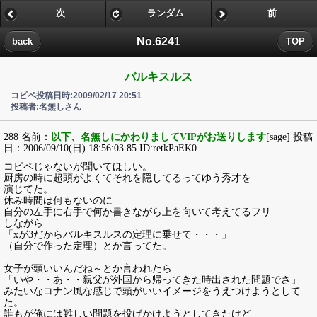
次
ランダム
前
No.6241
back
TOP
バルキスルス
コピペ投稿日時:2009/02/17 20:51
投稿者:名無しさん
288 名前：
以下、名無しにかわりましてVIPがお送りします
[sage] 投稿
日：2006/09/10(日) 18:56:03.85 ID:retkPaEK0
コピペじゃないが聞いてほしい。
厨房の時に超頭がよくてそれを隠してるってゆう秀才を
演じてた。
休み時間は何もないのに
自分の左手に右手で何か書きながら上を向いて考えてるフリ
しながら
「xが3だからバルキスルスの定理に乗せて・・・」
（自分で作った定理）とか言ってた。
女子が頭いいんだね～とか言われたら
「いや・・あ・・親父が外国から帰ってきた時出された問題でさ」
みたいなコナン風な感じで頭がいいイメージをうえつけようとして
た。
誰もが俺には難しい問題を投げかけようとしてきたけど