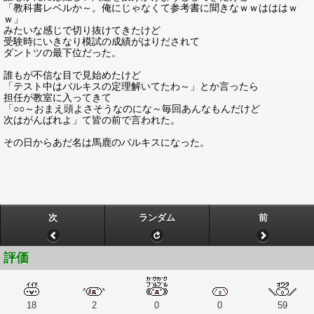
「教科書レベルか～。俺にじゃなくて参考書に聞きなｗｗはははｗ
ｗ」
みたいな感じで切り抜けてきたけど
受験時にいきなり模試の成績がはりだされて
ダントツの最下位だった。
誰もが不信な目で見始めたけど
「テスト中はバルキスの定理解いてたわ～」とか言ったら
担任が教室に入ってきて
「○○～おまえ頭よさそうなのにな～毎回あんなもんだけど
次はがんばれよ」て皆の前で言われた。
その日からあだ名は馬鹿のバルキスになった。
次
ランダム
前
評価
18
2
0
0
59