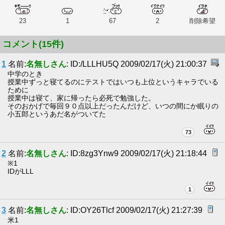
23
1
67
2
削除希望
コメント(15件)
1
名前:
名無しさん
: ID:/LLLHU5Q 2009/02/17(火) 21:00:37
中学のとき
授業中ずっと寝てるのにテストではいつも上位というキャラでいる
ために
授業中は寝て、家に帰ったら必死で勉強した。
そのおかげで毎回９０点以上だったんだけど、いつの間にか眠りの
小五郎というあだ名がついてた
73
2
名前:
名無しさん
: ID:8zg3Ynw9 2009/02/17(火) 21:18:44
※1
IDがLLL
1
3
名前:
名無しさん
: ID:OY26Tlcf 2009/02/17(火) 21:27:39
米1