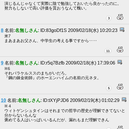
演じるんじゃなくて実際に陰で勉強しておいたら良かったのに。
努力もしないで高い評価を貰おうなんて醜い。
3
8
名前:
名無しさん
: ID:83goDf1S 2009/02/18(水) 10:20:23
米7
まあまあお父さん、中学生の考える事ですから‥‥
11
9
名前:
名無しさん
: ID:r5q7Bzfb 2009/02/18(水) 17:39:06
※6
それパラケルススのまちがいだろ。
『鋼の錬金術師』のホーエンハイムの名前の元ネタ。
5
10
名前:
名無しさん
: ID:tXYjPJD6 2009/02/19(木) 01:02:29
※４
ウィトゲンシュタインはそれまでの哲学の歴史が理解できてないと
分からないもんな
褒めてる人はいっぱいいるんだが、漏れもまだ理解できん