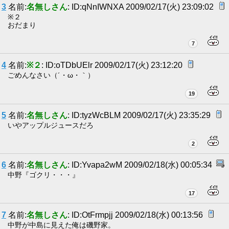
3
名前:
名無しさん
: ID:qNnIWNXA 2009/02/17(火) 23:09:02
※２
おだまり
7
4
名前:
※２
: ID:oTDbUElr 2009/02/17(火) 23:12:20
ごめんなさい（´・ω・｀）
19
5
名前:
名無しさん
: ID:tyzWcBLM 2009/02/17(火) 23:35:29
いやアップルジュースだろ
2
6
名前:
名無しさん
: ID:Yvapa2wM 2009/02/18(水) 00:05:34
中野『ゴクリ・・・』
17
7
名前:
名無しさん
: ID:OtFrmpjj 2009/02/18(水) 00:13:56
中野が中島に見えた俺は磯野家。