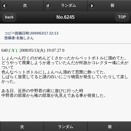
次
ランダム
前
No.6245
back
TOP
コピペ投稿日時:2009/02/17 22:13
投稿者:名無しさん
640:
('A`)
:2008/05/13(火) 19:07:27 0
しょんべん行くのがめんどくさかったからペットボトルに溜めてた。
どうやって廃棄しようか迷っていたんだが何故かコレクター魂に火が
ついて
色んなペットボトルにしょんべん溜めて窓際に飾ってた。
しばらく放置してると謎の白いにごり物質が発生していたりして楽し
かった。
ある日、近所の中野君の家に遊びに行った時
中野君の部屋から俺の部屋が丸見えである事が発覚した。
次
ランダム
前