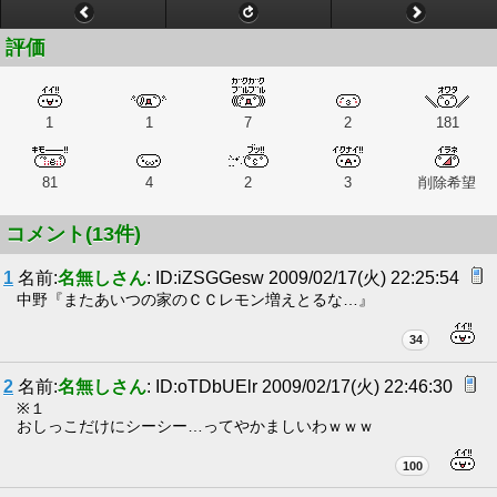
評価
1
1
7
2
181
81
4
2
3
削除希望
コメント(13件)
1
名前:
名無しさん
: ID:iZSGGesw 2009/02/17(火) 22:25:54
中野『またあいつの家のＣＣレモン増えとるな…』
34
2
名前:
名無しさん
: ID:oTDbUElr 2009/02/17(火) 22:46:30
※１
おしっこだけにシーシー…ってやかましいわｗｗｗ
100