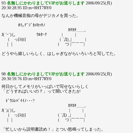
93
名無しにかわりましてVIPがお送りします
2006/09/25(月)
20:30:28.95 ID:m+8HT7RY0
なんか機械音痴の母がデジカメを買った。
ﾎﾗ｡ﾃﾞｼﾞｶﾒｶｯﾀﾉ
ｶﾀｶﾀ＿＿,
J( 'ｰ`)し ｳﾙｾｰﾅ | |
（ っ[l◎] （ `Д)_| |
｜｜ （ つ |￣￣￣|
どうやら嬉しいらしく、はしゃぎながらいろいろと写してた。
98
名無しにかわりましてVIPがお送りします
2006/09/25(月)
20:30:59.76 ID:m+8HT7RY0
何日かしてメモリがいっぱいで写せないらしく
「どうすればいいの？」って聞いてきたが
ﾄﾞｳｽﾚﾊﾞｲｲﾉ･･･?
ｶﾀｶﾀ＿＿,
J( 'д`)し | |
（ っ[l◎] （ `Д) _| |
｜｜ （ つ |￣￣￣|
「忙しいから説明書読め！」とつい怒鳴ってしまった。