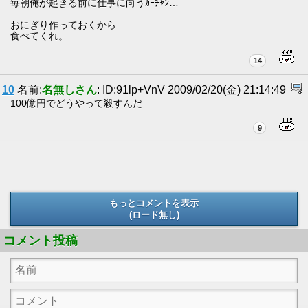
毎朝俺が起きる前に仕事に向うｶｰﾁｬﾝ…
おにぎり作っておくから
食べてくれ。
14
10
名前:
名無しさん
: ID:91lp+VnV 2009/02/20(金) 21:14:49
100億円でどうやって殺すんだ
9
もっとコメントを表示
(ロード無し)
(ロード無し)
コメント投稿