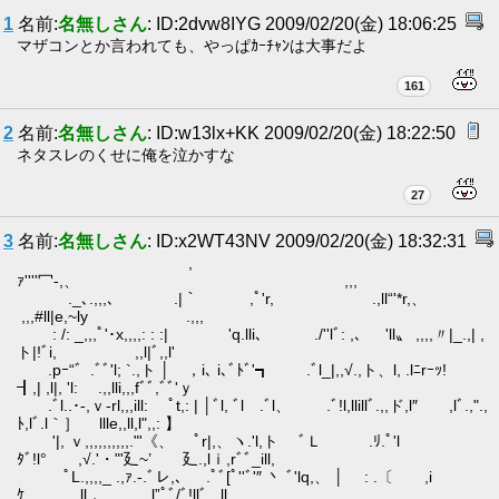
1
名前:
名無しさん
: ID:2dvw8IYG 2009/02/20(金) 18:06:25
マザコンとか言われても、やっぱｶｰﾁｬﾝは大事だよ
161
2
名前:
名無しさん
: ID:w13lx+KK 2009/02/20(金) 18:22:50
ネタスレのくせに俺を泣かすな
27
3
名前:
名無しさん
: ID:x2WT43NV 2009/02/20(金) 18:32:31
,
ｧ''''冖-,、 ,,,
._､.,,,、 .|｀ ,ﾟ'r, .,ll“'*r,、
,,,#ll|e,~ly .,,,
: /: _,,,ﾟ'･x,,,,: : :| 'q.lli､ ./''lﾞ: ,、 'll〟 ,,,,〃|_.,| ,
ト|!ﾞi, ,,l|ﾞ,,l'
.pｰ“゛.ﾞﾞ'l; `.,ト │ ，i､ i､ﾞﾄﾞ'┓ .ﾞl_|,,√.,ト、l, .lﾆrｰｯ!
┨,| ,l|, 'l: .,,lli,,,fﾞﾞ,ﾞﾞ'ｙ
.ﾞl..･-,ｖ-rl,,,ill: ﾟt,: | │ﾞl, ﾞl .ﾞl、 .ﾞ!l,llillﾞ.,,ド,l″ ,lﾞ.,".,
ﾄ,lﾞ.l｀］ llle,,ll,l",,: 】
'|, ｖ,,,,,,,,,,."'《、 ﾟr|,、ヽ.'l,ト ﾞＬ .ﾘ.ﾟ'l
ﾀﾞ!l° ,√.'・"'廴~’ 廴.,lｉ,rﾞﾞ_ill,
ﾟL.,,,,_ .,ｧ.‐.ﾞレ,、 .ﾟﾞ[ﾟ''ﾞ'″ 丶 ﾞ'lq,、 │ : .〔 ,i
ｹ ..ll， .,,l”ﾟﾞ/ﾞ!llﾞ_,ll