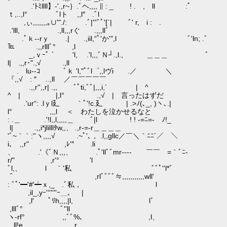
.'ﾄﾐllll】-'.,r~｝.ﾞヘ,,,, ∥ : _ ! . , ll :ﾟ
ｔ,..,l° ﾞlト ,,l″ .ﾞl
,ぃ,,,,,,,｡∪'"./: .ﾞ|'”ﾞﾟ'[`| ﾞ' r, i : .
.'lll, .,ll,,,rぐ .,,,llﾞ
.ﾟｋ--rｙ .| .,iil,“ﾟ'か'",l ﾞ'ln; .ﾞ
℡ .,,rlllﾞ° ,l
_,ｖｰﾟ｀ 'l, .'l,,,ﾞＮ┘.,l., ＿＿＿ ﾞ
l| .,,r･".,√ .,ll
. lu--ｺ ﾞｋ 'l,"ﾟﾞl゜,,lヴi .／ ＼
『,,√ : ″ ..,ll ／￣￣￣￣￣
.,,r'',,r| .,, ﾞﾟti,ﾞﾞ|,,,i,´ | ^
^ | |,l° .,√ | 言ったはずだ
.'ur“: .lｙl廴 ｀ﾟ'!c.廴 | .>ﾉ(､_, )ヽ､.|
l° ,,,l ＜ わたしを泣かせるなと
: .＿ .'!l,,l,,,,,＿ ﾞ|l ! ! -=ﾆ=- ﾉ!_
l| .,,i*jlilllﾀw,,、 .,r-=-r＿＿＿＿
'ﾞ~｀｀:''ヽ,,,,√ .~ﾟ'､， .l,,gllc／￣＼｀ﾆﾆ´／￣＼
i､ ,,r" ,ﾚ'″ .li
、 .'《ﾞＮ,,,、 .ﾟ'llﾞﾞmr---- ￣￣ =｀ﾞﾆ-
r/" ,r'° 'l
ﾞl,、 l ｀'私 ﾞﾞﾟ''l*ﾞ
＾ ,rlﾞﾞﾞﾞ≒,,,,,,,,,,,wll'
: ﾞﾟ'━'#'┷ｘ,_ .ﾞ私， l
,il_,yｰ'''''''ｰ＿、 |
,l′ ﾟﾘh,,,,|l, lﾞ
,lllﾞ° ﾞ''ll
ヽ-rf° ,,ﾞﾞ%、 ,l、
,,ll!e,、 ._,,,r