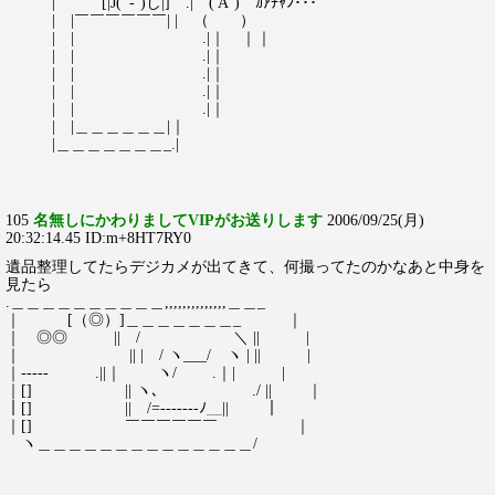
| [|J( '-`)し|] .| ('A`) ｶｱﾁｬﾝ･･･
| |￣￣￣￣￣￣| | （ ）
| | .|｜ ｜｜
| | .|｜
| | .|｜
| | .|｜
| | .|｜
| |＿＿＿＿＿＿|｜
|＿＿＿＿＿＿＿_.|
105
名無しにかわりましてVIPがお送りします
2006/09/25(月)
20:32:14.45 ID:m+8HT7RY0
遺品整理してたらデジカメが出てきて、何撮ってたのかなあと中身を
見たら
.＿＿＿＿＿＿＿＿＿＿,,,,,,,,,,,,,,＿＿_
｜ [（◎）]＿＿＿＿＿＿＿_ ｜
｜ ◎◎ || / ＼ || |
｜ || | / ヽ___/ ヽ | || |
｜----- .||｜ ヽ/ .｜| |
｜[] || ヽ､ ./ || ｜
｜[] || /=-------ﾉ＿|| ｜
｜[] ￣￣￣￣￣￣ ｜
ヽ＿＿＿＿＿＿＿＿＿＿＿＿＿＿/