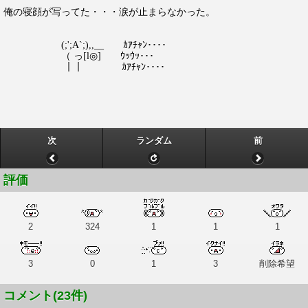
俺の寝顔が写ってた・・・涙が止まらなかった。
(;';A`;),,__ ｶｱﾁｬﾝ････
（ っ[l◎] ｳｯｳｯ･･･
｜｜ ｶｱﾁｬﾝ････
次
ランダム
前
評価
2
324
1
1
1
3
0
1
3
削除希望
コメント(23件)