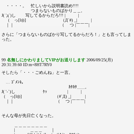
・・・・。 忙しいから説明書読め!!!!
つまらないものばかり＿＿,
J( 'д`)し 写してるからだろ!!! | |
（ っ[l◎] （Д´#) _| |
｜｜ （ つ |￣￣￣|
さらに「つまらないものばかり写してるからだろ！」とも言ってしま
った。
99
名無しにかわりましてVIPがお送りします
2006/09/25(月)
20:31:39.60 ID:m+8HT7RY0
そしたら「・・・ごめんね」と一言。
… ｺﾞﾒﾝﾈ。
ｶﾀｶﾀ＿＿,
J( '-`)し ｹｯ | |
（ っ[l◎] （#`Д) _| |
｜｜ （ つ |￣￣￣|
そんな母が先日亡くなった。
＿＿＿＿＿＿＿＿
| ＿＿＿ ｜