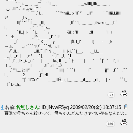
｀`':i､＿_,,,,,广 'ﾞl,,,,、 ._,,,wllll|,llli,,,,,,,,,,,
._,,,llll″ .ﾟﾗiぁwr='“｀
｀￣ .ﾟl,、 ﾞﾟ''*mii,,ｘ'llﾞ″ ..ll" ｀ﾞlllii,l,illll
ｹ″ .,lヽ,,、
ll|ﾞﾞ"ﾞﾞ'l,,,,,,,,lll,、 ,llﾞ" 'l,,,,,,,,,,,,,illwrre,,,_,l°ﾞ
l、 ,!″ ｀ﾟ''=x,,
ﾞll,,|ト ﾞ|,、 ｀┓ 確 : 'll" .:ll 'l,ｒ
｀ .:l: ,,l″: .___ ,,i´ ﾞ'l!
.,,lﾟ ｀ ｀ﾟX .ﾞ|ｙ .喜.l,,l′ .l］ : ,lr
～:li､ .,r''ﾟﾟﾞ'lザ￣ﾟﾟ'ﾘ: .i､ll
√ﾞ,ll,、 ,,il!广,lﾞ'N,,_ .ll,トi,ﾞﾞ|__、 ._l,l,,＿
_,,,l,,,,r ┃ ,r'° .ﾟ|, : .,lﾞ.,,l、ﾞl
ﾞ',l“.,,ll･,,i､,,n″ .| ﾞﾞ℡, ll ,,,ﾟト￣￣］ ｀￣ﾞ]ﾞ｀ l',,i
ｔ,、 l :!!ﾟ,i'l゛..》
.ﾞ'''l,,,,とill″ ,,i´ ﾟ!illl| ｀ﾟﾞl lﾞ j|" .lﾞ゜ .ﾟﾞ
l,, .2 ,}ﾞ|rll
”|ﾞ‐'ll'ﾆrr″ _,,,,,lll廴.i,],,,,,,,,,,,,,il＿,,,,,rll、 : |ト ﾞﾞl,,
《ﾞレ.,li,,,
27
4
名前:
名無しさん
: ID:jNvwF5yq 2009/02/20(金) 18:37:15
百億で母ちゃん殺せって、母ちゃんどんだけヤバい存在なんだよ。
156