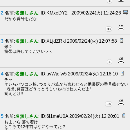
3
2
名前:
名無しさん
: ID:KMxeDY2+ 2009/02/24(火) 11:24:26
だから番号をだな
33
3
名前:
名無しさん
: ID:XLjdZRkl 2009/02/24(火) 12:07:58
米２
携帯は許してください＞＜
1
4
名前:
名無しさん
: ID:uvWjefw5 2009/02/24(火) 12:18:10
チッ
オレらパソコン族､つまりパ族から言わせると携帯厨の番号載せない
｢既出｣発言ほどうっとうしいものはねぇんだよ!
覚えとけ!!
18
5
名前:
名無しさん
: ID:6l1meU0A 2009/02/24(火) 12:20:01
おまいら 落ち着け
ところで12年前はなにやってた？