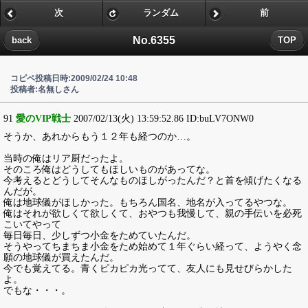
次
ランダム
前
No.6355
back
TOP
コピペ投稿日時:2009/02/24 10:48
投稿者:名無しさん
91
愛のVIP戦士
2007/02/13(火) 13:59:52.86 ID:buLV7ONW0
そうか、あれからもう１２年も経つのか…。
当時の俺はリア厨だったよ。
そのころ俺はどうしてもほしいものがあってな。
今考えるとどうしてそんなものほしがったんだ？と首を傾げたくなる
んだが。
俺は地球儀がほしかった。もちろん国名、地名が入ってるやつな。
俺はそれが欲しくて欲しくて、おやつも我慢して、親の手伝いを必死
こいてやって
毎日毎日、少しずつ小金をためていたんだ。
そうやってちまちま小金をため始めて１年ぐらい経って、ようやく念
願の地球儀が買えたんだ。
今でも覚えてる。青くピカピカ光ってて、友人にも見せびらかした
よ。
でもな・・・。