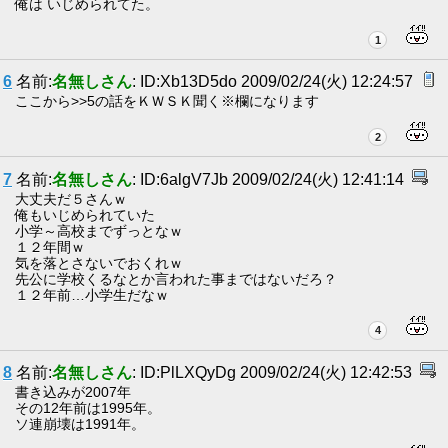
俺は いじめられてた。
1
6
名前:
名無しさん
: ID:Xb13D5do 2009/02/24(火) 12:24:57
ここから>>5の話をＫＷＳＫ聞く※欄になります
2
7
名前:
名無しさん
: ID:6algV7Jb 2009/02/24(火) 12:41:14
大丈夫だ５さんｗ
俺もいじめられていた
小学～高校までずっとなｗ
１２年間ｗ
気を落とさないでおくれｗ
先公に学校くるなとか言われた事まではないだろ？
１２年前…小学生だなｗ
4
8
名前:
名無しさん
: ID:PlLXQyDg 2009/02/24(火) 12:42:53
書き込みが2007年
その12年前は1995年。
ソ連崩壊は1991年。