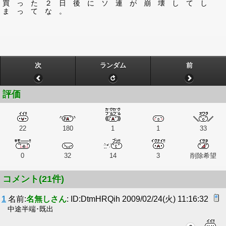
買 っ た ２ 日 後 に ソ 連 が 崩 壊 し て し
ま っ て な 。
次
ランダム
前
評価
22
180
1
1
33
0
32
14
3
削除希望
コメント(21件)
1
名前:
名無しさん
: ID:DtmHRQih 2009/02/24(火) 11:16:32
中途半端･既出