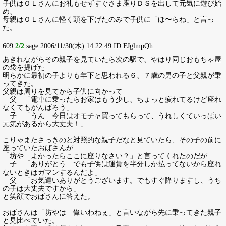
子供はＯＬさんにお礼もせずすぐさま座りＤＳを出して元気に遊び始
め、
母親はＯＬさんに軽く頭を下げたのみで子供に「ほ〜らね」と言っ
た。
609
2/2
sage 2006/11/30(木) 14:22:49 ID:FJglmpQh
あきれながらその親子を見ていたら次の駅で、やはり同じおもちゃ屋
の袋を提げた
明らかに最初の子よりも年下と思われる６、７歳の男の子と父親が乗
ってきた。
父親は周りを見てから子供に向かって
父 「電車に乗ったらお家はもう少し、ちょっと疲れてるけど座れ
なくてもがんばろう」
子 「うん 今日はオモチャ買ってもらって、うれしくていっぱい
元気があるから大丈夫！」
こりゃまたさっきのと対照的な親子だなと見ていたら、その子の前に
座っていたおばさんが
「坊や よかったらここに座りなさい？」と言ってくれたのだが
子 「ありがとう でも子供は運賃を半分しか払ってないから座れ
ないときはガマンするんだよ」
父 「お気遣いありがとうございます。でもすぐ降りますし、うち
の子は大丈夫ですから」
と笑顔でおばさんに答えた。
おばさんは「坊やは 偉いわねぇ」と言いながら先に乗ってきた親子
と見比べていた。