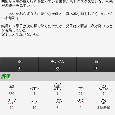
初めから事の成り行きを知っている乗客たちもクスクス笑いながら先
程の親子を見ていた。
あいかわらずＤＳに夢中な子供と、真っ赤な顔をしてうつむいて
いる母親を
結局ＤＳ母子は次の駅で降りたのだが、父子は２駅後に私が降りると
きも乗っていた
父子二人で座りながら。
次
ランダム
前
評価
389
1
1
27
7
39
10
6
0
削除希望