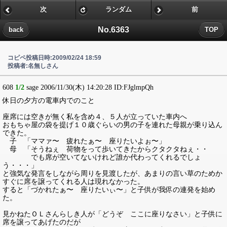
次
ランダム
前
No.6363
back
TOP
コピペ投稿日時:2009/02/24 18:59
投稿者:名無しさん
608
1/2
sage 2006/11/30(木) 14:20:28 ID:FJglmpQh
休日の夕方の電車内でのこと
座席には空きが無く私を含め４、５人が立っていた車内へ
おもちゃ屋の袋を提げ１０歳ぐらいの男の子を連れた母親が乗り込ん
できた。
子 「ママァ〜 疲れたぁ〜 座りたいよぉ〜」
母 「そうねぇ 荷物をって歩いてきたからクタクタねぇ・・
でも席が空いてないけれど誰か代わってくれるでしょ
う・・・」
と強気な発言をしながら周りを見渡したが、あまりの言い草のためか
すぐに席を譲ってくれる人は現れなかった。
すると「づかれたぁ〜 座りたいぃ〜」と子供が我侭の連発を始め
た。
見かねたＯＬさんらしき人が「どうぞ ここに座りなさい」と子供に
席を譲ってあげたのだが