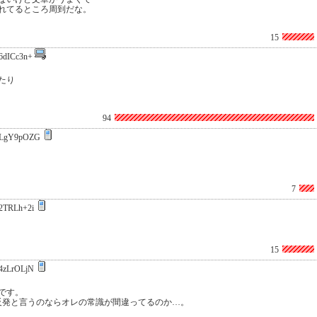
れてるところ周到だな。
15
6dICc3n+
たり
94
LgY9pOZG
7
2TRLh+2i
15
4zLrOLjN
です。
反発と言うのならオレの常識が間違ってるのか…。