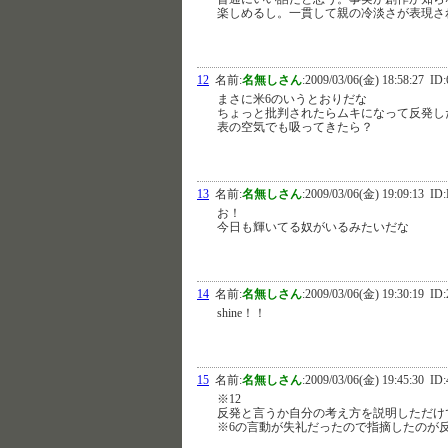
楽しめるし。一貫して親の冷淡さが表現さ
12
名前:
名無しさん
:
2009/03/06(金) 18:58:27
ID:
まさに米6のいうとおりだな
ちょっと批判されたらムキになって反発し
表の空気でも吸ってきたら？
13
名前:
名無しさん
:
2009/03/06(金) 19:09:13
ID:
お！
今日も輝いてる奴がいるみたいだな
14
名前:
名無しさん
:
2009/03/06(金) 19:30:19
ID:
shine！！
15
名前:
名無しさん
:
2009/03/06(金) 19:45:30
ID:
※12
反発と言うか自分の考え方を説明しただけ
※6の言動が失礼だったので指摘したのが