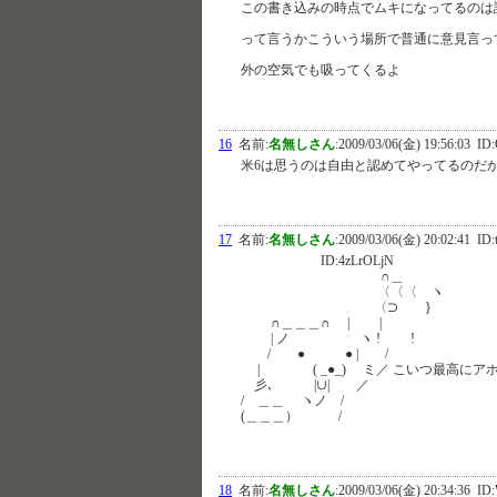
この書き込みの時点でムキになってるのは
って言うかこういう場所で普通に意見言って
外の空気でも吸ってくるよ
16
名前:
名無しさん
:
2009/03/06(金) 19:56:03
ID:
米6は思うのは自由と認めてやってるのだ
17
名前:
名無しさん
:
2009/03/06(金) 20:02:41
ID:
ID:4zLrOLjN
∩＿
〈〈〈 ヽ
〈⊃ }
∩＿＿＿∩ | |
| ノ ヽ ! !
/ ● ● | /
| ( _●_) ミ／ こいつ最高にア
彡､ |∪| ／
/ ＿＿ ヽノ /
(＿＿＿） /
18
名前:
名無しさん
:
2009/03/06(金) 20:34:36
ID: