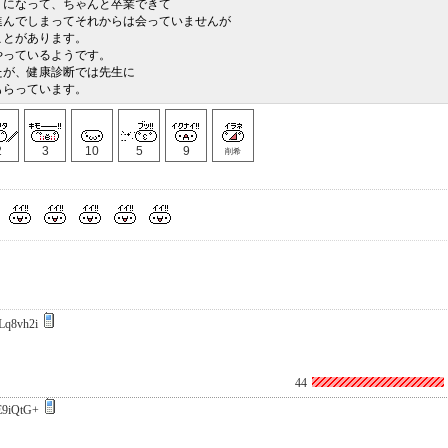
うになって、ちゃんと卒業できて
進んでしまってそれからは会っていませんが
ことがあります。
やっているようです。
たが、健康診断では先生に
もらっています。
2
3
10
5
9
削希
Lq8vh2i
44
E9iQtG+