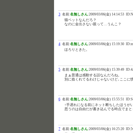
3
名前:
名無しさん
:
2009/03/06(金) 14:14:53
ID:N
猫ペットなんだろ？
なのに金出さない親って…うんこ？
4
名前:
名無しさん
:
2009/03/06(金) 15:19:30
ID:m
ほろりときた。
5
名前:
名無しさん
:
2009/03/06(金) 15:39:49
ID:4
まぁ普通は感動する話なんだろね。
別に捻くれてるわけじゃないけど､ここに
6
名前:
名無しさん
:
2009/03/06(金) 15:55:51
ID:S
↑手遅れになる前にネット断ちしたほうが
思うのは自由だが書き込んでる時点でまと
7
名前:
名無しさん
:
2009/03/06(金) 16:25:20
ID:5