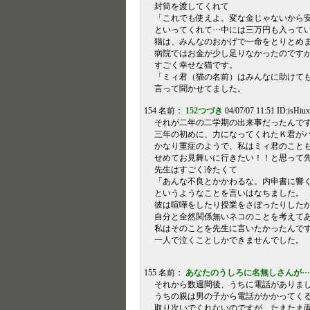
封筒を渡してくれて
「これでも使えよ。変な金じゃないから
といってくれて···中には三万円も入って
猫は、みんなのおかげで一命をとりとめ
病院ではお金が少し足りなかったのです
すごく幸せな猫です。
「ミィ君（猫の名前）はみんなに助けて
言って聞かせてました。
154 名前：
152つづき
04/07/07 11:51 ID:isHi
それが二年の二学期の出来事だったんで
三年の初めに、力になってくれたＫ君が
かなり重症のようで、私はミィ君のこと
せめてお見舞いに行きたい！！と思って
先生はすごく冷たくて
「あんな不良とかかわるな。内申書に響
というようなことを言いはなちました。
彼は喧嘩をしたり授業をさぼったりした
自分と全然関係無いネコのことを考えて
私はそのことを先生に言いたかったんで
一人で泣くことしかできませんでした。
155 名前：
あなたのうしろに名無しさんが···
それから数週間後、うちに電話がありま
うちの親は男の子から電話がかかってく
取り次いでくれないのですが、たまたま