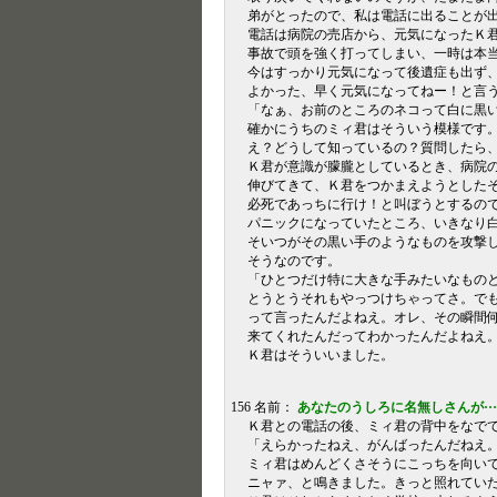
弟がとったので、私は電話に出ることが
電話は病院の売店から、元気になったＫ
事故で頭を強く打ってしまい、一時は本
今はすっかり元気になって後遺症も出ず
よかった、早く元気になってねー！と言
「なぁ、お前のところのネコって白に黒
確かにうちのミィ君はそういう模様です
え？どうして知っているの？質問したら
Ｋ君が意識が朦朧としているとき、病院
伸びてきて、Ｋ君をつかまえようとした
必死であっちに行け！と叫ぼうとするの
パニックになっていたところ、いきなり
そいつがその黒い手のようなものを攻撃
そうなのです。
「ひとつだけ特に大きな手みたいなもの
とうとうそれもやっつけちゃってさ。で
って言ったんだよねえ。オレ、その瞬間
来てくれたんだってわかったんだよねえ
Ｋ君はそういいました。
156 名前：
あなたのうしろに名無しさんが···
Ｋ君との電話の後、ミィ君の背中をなで
「えらかったねえ、がんばったんだねえ
ミィ君はめんどくさそうにこっちを向い
ニャァ、と鳴きました。きっと照れてい