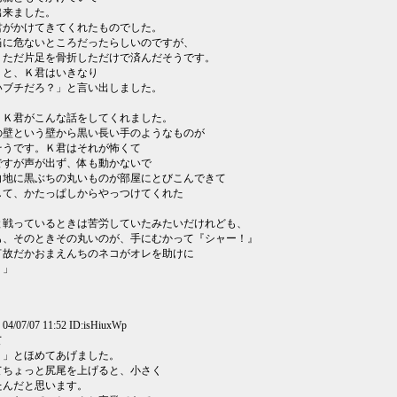
出来ました。
君がかけてきてくれたものでした。
当に危ないところだったらしいのですが、
、ただ片足を骨折しただけで済んだそうです。
うと、Ｋ君はいきなり
いブチだろ？」と言い出しました。
。
、Ｋ君がこんな話をしてくれました。
の壁という壁から黒い長い手のようなものが
そうです。Ｋ君はそれが怖くて
ですが声が出ず、体も動かないで
白地に黒ぶちの丸いものが部屋にとびこんできて
して、かたっぱしからやっつけてくれた
と戦っているときは苦労していたみたいだけれども、
も、そのときその丸いのが、手にむかって『シャー！』
何故だかおまえんちのネコがオレを助けに
。」
04/07/07 11:52 ID:isHiuxWp
て
。」とほめてあげました。
てちょっと尻尾を上げると、小さく
たんだと思います。