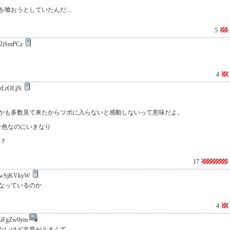
を喰おうとしていたんだ…
5
2iSmPCz
4
zLrOLjN
かも多数見て来たからツボに入らないと感動しないって意味だよ。
十色なのにいきなり
？？
17
wSjKVkyW
なっているのか
4
uFgZw0ym
ないけど文章がうまくて