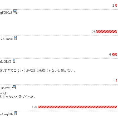
2
gFO06z8
26
VZFbv0d
6
zLrOLjN
慣れすぎてこういう系の話は余程じゃないと響かない。
1
0h55W/u
いいよ。
もじゃないと気づくべき。
159
w1Wq02b