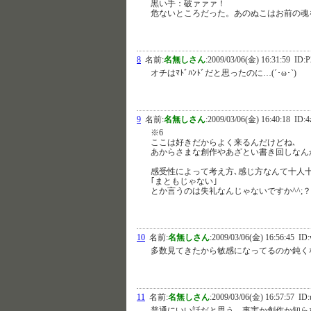
黒い手：破ァァァ！
危ないところだった。あのぬこはお前の魂
8
名前:
名無しさん
:
2009/03/06(金) 16:31:59
ID:P
オチはﾏﾄﾞﾊﾝﾄﾞだと思ったのに…(´･ω･`)
9
名前:
名無しさん
:
2009/03/06(金) 16:40:18
ID:4
※6
ここは好きだからよく来るんだけどね､
あからさまな創作やあざとい書き回しなん
感受性によって考え方､感じ方なんて十人
｢まともじゃない｣
とか言うのは失礼なんじゃないですか^^;
10
名前:
名無しさん
:
2009/03/06(金) 16:56:45
ID:
多数見てきたから敏感になってるのか鈍く
11
名前:
名無しさん
:
2009/03/06(金) 16:57:57
ID:
普通にいい話だと思う。事実か創作か知ら