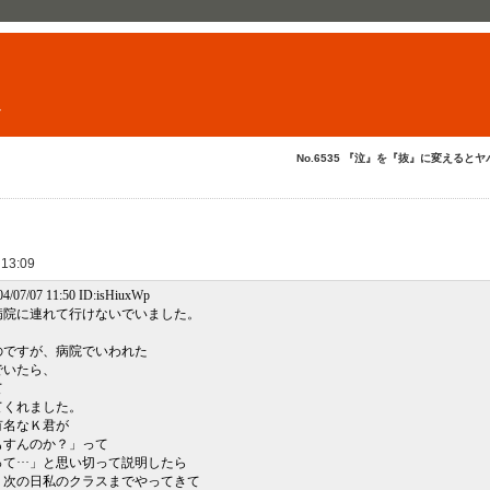
ト
No.6535 『泣』を『抜』に変えるとヤバ
 13:09
7 11:50 ID:isHiuxWp
病院に連れて行けないでいました。
）
のですが、病院でいわれた
でいたら、
て
てくれました。
有名なＫ君が
もすんのか？」って
て···」と思い切って説明したら
、次の日私のクラスまでやってきて