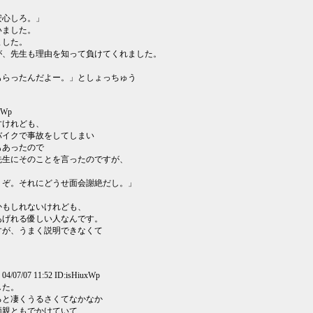
安心しろ。」
いました。
ました。
が、先生も理由を知って負けてくれました。
もらったんだよー。」としょっちゅう
uxWp
すけれども、
バイクで事故をしてしまい
もあったので
先生にそのことを言ったのですが、
くぞ。それにどうせ面会謝絶だし。」
かもしれないけれども、
あげれる優しい人なんです。
すが、うまく説明できなくて
04/07/07 11:52 ID:isHiuxWp
した。
ると凄くうるさくてなかなか
両親ともでかけていて