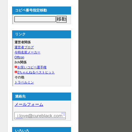
コピペ番号指定移動
リンク
運営者関係
運営者ブログ
今時名前メーカー
Offzon
2ch関係
お笑いコピペ選手権
2ちゃんねるベストヒット
その他
トラベルミン
連絡先
メールフォーム
いろいろ