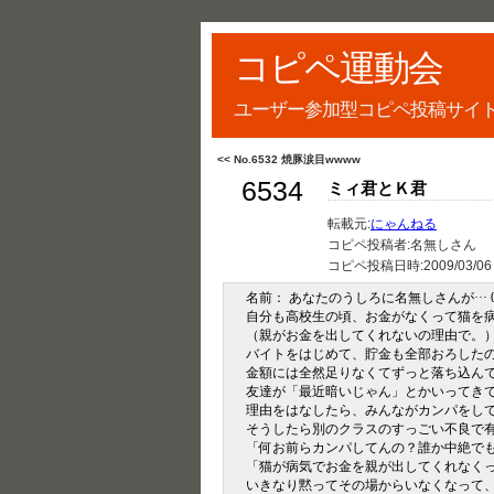
コピペ運動会
ユーザー参加型コピペ投稿サイ
<< No.6532 焼豚涙目wwww
6534
ミィ君とＫ君
転載元:
にゃんねる
コピペ投稿者:名無しさん
コピペ投稿日時:
2009/03/06
名前： あなたのうしろに名無しさんが··· 04/07/0
自分も高校生の頃、お金がなくって猫を
（親がお金を出してくれないの理由で。
バイトをはじめて、貯金も全部おろした
金額には全然足りなくてずっと落ち込ん
友達が「最近暗いじゃん」とかいってき
理由をはなしたら、みんながカンパをし
そうしたら別のクラスのすっごい不良で
「何お前らカンパしてんの？誰か中絶で
「猫が病気でお金を親が出してくれなくっ
いきなり黙ってその場からいなくなって