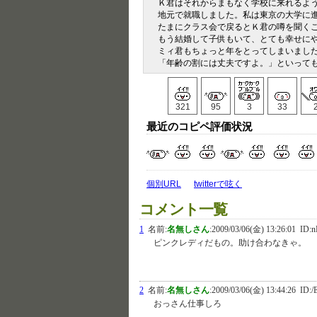
Ｋ君はそれからまもなく学校に来れるよ
地元で就職しました。私は東京の大学に
たまにクラス会で戻るとＫ君の噂を聞く
もう結婚して子供もいて、とても幸せに
ミィ君もちょっと年をとってしまいまし
「年齢の割には丈夫ですよ。」といって
321
95
3
33
最近のコピペ評価状況
個別URL
twitterで呟く
コメント一覧
1
名前:
名無しさん
:
2009/03/06(金) 13:26:01
ID:n
ピンクレディだもの。助け合わなきゃ。
2
名前:
名無しさん
:
2009/03/06(金) 13:44:26
ID:/
おっさん仕事しろ