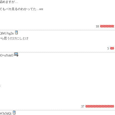
認めますが…
もバカ見るのわかってた…orz
18
Q0rUAg2n
から思うだけにしとけ
5
tO+uYokO
ホ
37
W3z5ijQj