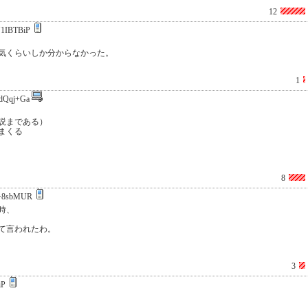
12
1IBTBiP
気くらいしか分からなかった。
1
dQqj+Ga
説まである）
まくる
8
+8sbMUR
時、
て言われたわ。
3
iP