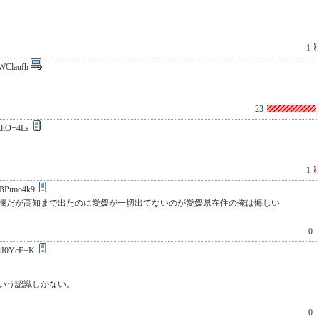
1
WClaufh
23
dtO+4Ls
1
BPimo4k9
欄だが高知まで出たのに愛媛が一切出てないのが愛媛県在住の俺は悔しい
0
iJ0YcF+K
いう認識しかない。
0