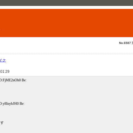
ト
No.6587
イク
 01:29
ID:FjME2nOh0 Be:
ID:y8InybJH0 Be:
ます