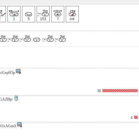
2
1
5
151
7
削希
cGxpH5p
38
GAZl9p/
4
aN1sAGmA