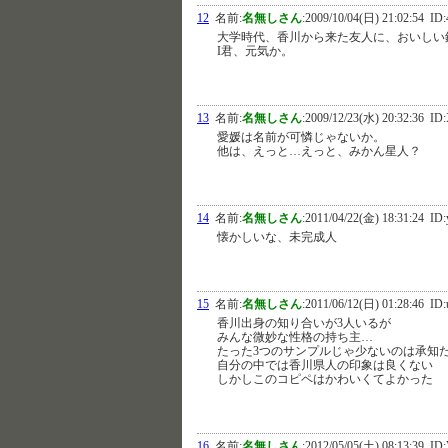
12
名前:
名無しさん
:
2009/10/04(日) 21:02:54
ID:
大学時代、香川から来た友人に、おいしい
I君、元気か。
13
名前:
名無しさん
:
2009/12/23(水) 20:32:36
ID:
愛媛は名前が可憐じゃないか。
他は、えっと…えっと、みかん星人？
14
名前:
名無しさん
:
2011/04/22(金) 18:31:24
ID:
懐かしいな、未完成人
15
名前:
名無しさん
:
2011/06/12(日) 01:28:46
ID:
香川出身の知り合いが3人いるが
みんな微妙な性格の持ち主…
たった3つのサンプルじゃ少ないのは承知
自分の中では香川県人の印象は良くない
しかしこのコピペはかわいくてよかった
16
名前:
名無しさん
:
2012/05/05(土) 08:13:39
ID: