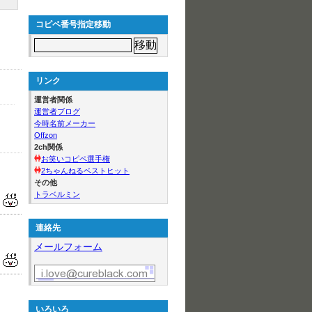
コピペ番号指定移動
リンク
運営者関係
運営者ブログ
今時名前メーカー
Offzon
2ch関係
お笑いコピペ選手権
2ちゃんねるベストヒット
その他
トラベルミン
連絡先
メールフォーム
いろいろ