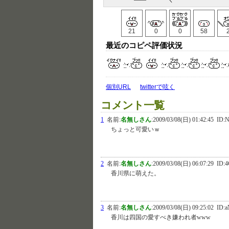
21
0
0
58
最近のコピペ評価状況
個別URL
twitterで呟く
コメント一覧
1
名前:
名無しさん
:
2009/03/08(日) 01:42:45
ID:N
ちょっと可愛いｗ
2
名前:
名無しさん
:
2009/03/08(日) 06:07:29
ID:4
香川県に萌えた。
3
名前:
名無しさん
:
2009/03/08(日) 09:25:02
ID:
香川は四国の愛すべき嫌われ者www