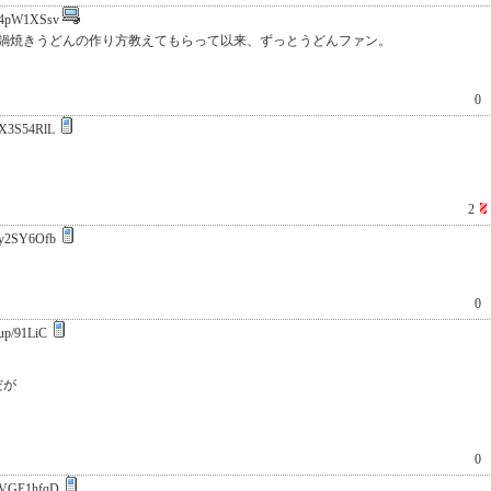
4pW1XSsv
鍋焼きうどんの作り方教えてもらって以来、ずっとうどんファン。
0
X3S54RlL
2
y2SY6Ofb
0
up/91LiC
だが
0
VGE1hfqD