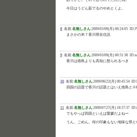
今日はうどん茹でるのやめとくよ。
8
名前:
名無しさん
:
2009/03/09(月) 00:24:05
ID:J
まさかの米７香川県在住説
9
名前:
名無しさん
:
2009/03/09(月) 00:51:38
ID:x
香川は徳島よりも高知に怒られるべき
10
名前:
名無しさん
:
2009/06/22(月) 00:45:54
ID:
四国の話題で香川の話題とはいえ徳島と※
11
名前:
名無しさん
:
2009/07/27(月) 18:57:37
ID:
でもやっぱ四国といえば愛媛だよねー
うん、ごめん。何の印象もない地味な県と