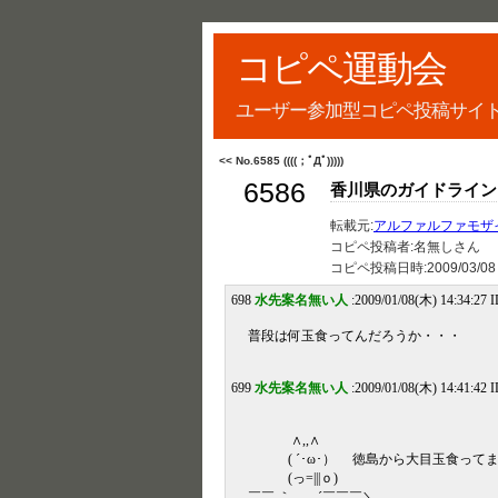
コピペ運動会
ユーザー参加型コピペ投稿サイ
<< No.6585 ((((；ﾟДﾟ)))))
6586
香川県のガイドライン
転載元:
アルファルファモザ
コピペ投稿者:名無しさん
コピペ投稿日時:
2009/03/08
698
水先案名無い人
:2009/01/08(木) 14:34:27 
普段は何玉食ってんだろうか・・・
699
水先案名無い人
:2009/01/08(木) 14:41:42 
∧,,∧
( ´･ω･） 徳島から大目玉食って
(っ=|||ｏ)
￣￣ ｀――´￣￣￣＼