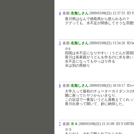
4
名前:
名無しさん
:
2009/03/08(日) 12:37:55
ID:Y
香川県はなんで徳島県から怒られるの？
ググっても、水不足が関係してそうな雰囲
5
名前:
名無しさん
:
2009/03/08(日) 13:54:26
ID:b
※4
四国は水不足になりやすい（うどんが原因
香川は各家庭がうどんを作るのに水を使い
水不足になってもやっぱり作る
水は別の県頼り
6
名前:
名無しさん
:
2009/03/08(日) 18:19:17
ID:t
大学入って最初のチューターガイダンスの
隣に座ってたヤツからいきなり、
この近辺で一番旨いうどん屋教えてくれっ
香川出身って聞いて、妙に納得した。
7
名前:
※４
:
2009/03/08(日) 21:31:09
ID:Y1IBTB
※５
ありがと。それで怒られてたんだね。