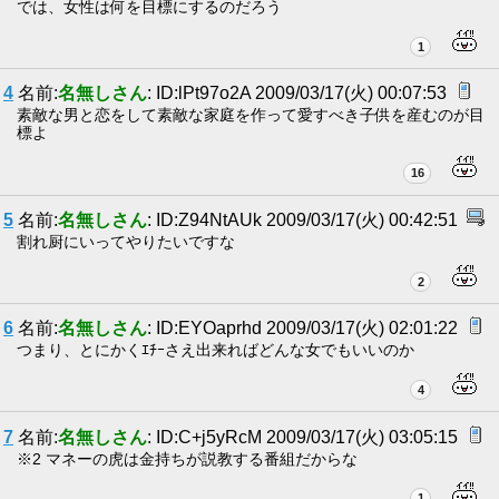
では、女性は何を目標にするのだろう
1
4
名前:
名無しさん
: ID:lPt97o2A 2009/03/17(火) 00:07:53
素敵な男と恋をして素敵な家庭を作って愛すべき子供を産むのが目
標よ
16
5
名前:
名無しさん
: ID:Z94NtAUk 2009/03/17(火) 00:42:51
割れ厨にいってやりたいですな
2
6
名前:
名無しさん
: ID:EYOaprhd 2009/03/17(火) 02:01:22
つまり、とにかくｴﾁｰさえ出来ればどんな女でもいいのか
4
7
名前:
名無しさん
: ID:C+j5yRcM 2009/03/17(火) 03:05:15
※2 マネーの虎は金持ちが説教する番組だからな
1