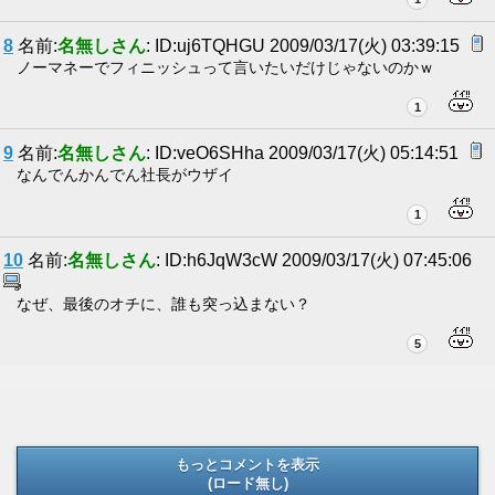
8
名前:
名無しさん
: ID:uj6TQHGU 2009/03/17(火) 03:39:15
ノーマネーでフィニッシュって言いたいだけじゃないのかｗ
1
9
名前:
名無しさん
: ID:veO6SHha 2009/03/17(火) 05:14:51
なんでんかんでん社長がウザイ
1
10
名前:
名無しさん
: ID:h6JqW3cW 2009/03/17(火) 07:45:06
なぜ、最後のオチに、誰も突っ込まない？
5
もっとコメントを表示
(ロード無し)
(ロード無し)