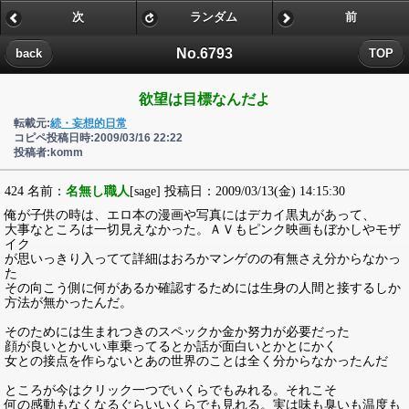
次
ランダム
前
No.6793
back
TOP
欲望は目標なんだよ
転載元:
続・妄想的日常
コピペ投稿日時:2009/03/16 22:22
投稿者:komm
424 名前：
名無し職人
[sage] 投稿日：2009/03/13(金) 14:15:30
俺が子供の時は、エロ本の漫画や写真にはデカイ黒丸があって、
大事なところは一切見えなかった。ＡＶもピンク映画もぼかしやモザ
イク
が思いっきり入ってて詳細はおろかマンゲのの有無さえ分からなかっ
た
その向こう側に何があるか確認するためには生身の人間と接するしか
方法が無かったんだ。
そのためには生まれつきのスペックか金か努力が必要だった
顔が良いとかいい車乗ってるとか話が面白いとかとにかく
女との接点を作らないとあの世界のことは全く分からなかったんだ
ところが今はクリック一つでいくらでもみれる。それこそ
何の感動もなくなるぐらいいくらでも見れる。実は味も臭いも温度も