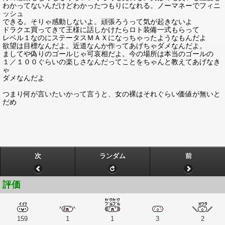
わかってないんだけどわかったつもりになれる。ノーマネーでフィニ
ッシュ
できる。そりゃ感動しないよ。頑張ろうって気が起きないよ
ドラクエ買ってきて王様に話しかけたらロト装備一式もらって
レベル１なのにステータスＭＡＸになっちゃったようなもんだよ
欲望は目標なんだよ。近道なんか作ってあげちゃダメなんだよ。
ましてや偽りのゴールじゃ可哀相だよ。今の場所は本当のゴールの
１／１００ぐらいの楽しさなんだってことをちゃんと教えてあげなき
ゃ
ダメなんだよ
つまり何が言いたいかって言うと、女の裸はそれぐらい価値が無いと
だめ
次
ランダム
前
評価
159
1
1
3
2