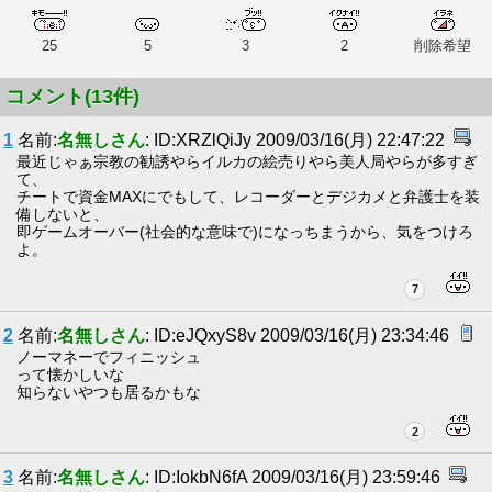
25
5
3
2
削除希望
コメント(13件)
1
名前:
名無しさん
: ID:XRZlQiJy 2009/03/16(月) 22:47:22
最近じゃぁ宗教の勧誘やらイルカの絵売りやら美人局やらが多すぎ
て、
チートで資金MAXにでもして、レコーダーとデジカメと弁護士を装
備しないと、
即ゲームオーバー(社会的な意味で)になっちまうから、気をつけろ
よ。
7
2
名前:
名無しさん
: ID:eJQxyS8v 2009/03/16(月) 23:34:46
ノーマネーでフィニッシュ
って懐かしいな
知らないやつも居るかもな
2
3
名前:
名無しさん
: ID:IokbN6fA 2009/03/16(月) 23:59:46