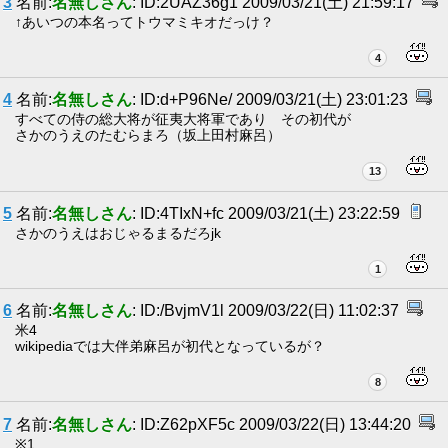
3
名前:
名無しさん
: ID:2UAZ36g1 2009/03/21(土) 21:59:17
↑あいつの本名ってトウマミキオだっけ？
4
4
名前:
名無しさん
: ID:d+P96Ne/ 2009/03/21(土) 23:01:23
すべての侍の総大将が征夷大将軍であり その初代が
さかのうえのたむらまろ（坂上田村麻呂）
13
5
名前:
名無しさん
: ID:4TIxN+fc 2009/03/21(土) 23:22:59
さかのうえはおじゃるまるだろjk
1
6
名前:
名無しさん
: ID:/BvjmV1l 2009/03/22(日) 11:02:37
米4
wikipediaでは大伴弟麻呂が初代となっているが？
8
7
名前:
名無しさん
: ID:Z62pXF5c 2009/03/22(日) 13:44:20
※1