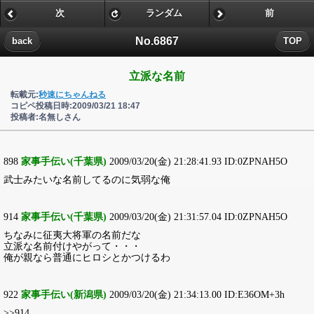
次
ランダム
前
No.6867
back
TOP
立派な名前
転載元:
秒速にちゃんねる
コピペ投稿日時:2009/03/21 18:47
投稿者:名無しさん
898
家事手伝い(千葉県)
2009/03/20(金) 21:28:41.93 ID:0ZPNAH5O
武士みたいな名前してるのに気弱な俺
914
家事手伝い(千葉県)
2009/03/20(金) 21:31:57.04 ID:0ZPNAH5O
ちなみに征夷大将軍の名前だな
立派な名前付けやがって・・・
俺が親なら普通にヒロシとかつけるわ
922
家事手伝い(新潟県)
2009/03/20(金) 21:34:13.00 ID:E36OM+3h
>>914