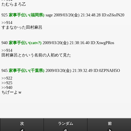
たむらまろ乙
925
家事手伝い(福岡県)
sage 2009/03/20(金) 21:34:48.28 ID:eZ6oJN20
>>914
すまなかった田村麻呂
940
家事手伝い(catv?)
2009/03/20(金) 21:38:16.40 ID:XswgPRos
>>914
田村麻呂とかいう名前の人初めて見た
945
家事手伝い(千葉県)
2009/03/20(金) 21:39:32.49 ID:0ZPNAH5O
>>922
>>925
>>940
ちげーよｗ
次
ランダム
前