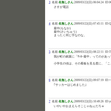
3
名前:
名無しさん
:
2009/03/22(日) 06:04:24
ID:0
さすが電話
4
名前:
名無しさん
:
2009/03/22(日) 07:45:11
ID:Q
最中(もなか)
最中(さいちゅう)
まったく同じ字なのな。
5
名前:
名無しさん
:
2009/03/22(日) 08:22:11
ID:
我が町の銘菓に「ｻｯｶｰ最中」ってのがあ
小学生の頃は、その看板を見る度に、「こ
6
名前:
名無しさん
:
2009/03/22(日) 09:07:19
ID:+
｢サッカーはじめました｣
7
名前:
名無しさん
:
2009/03/22(日) 10:49:26
ID:y
いやいやおまえらそこじゃねぇだろｗ