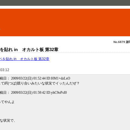
ト
No.6879 謝
貼れ in オカルト板 第32章
を貼れ in オカルト板 第32章
 03:12
投稿日： 2009/03/22(日) 01:52:44 ID:HM1+dzLxO
て鍔(つば)競り合いみたいな状況でイッたんだぜ？
稿日： 2009/03/22(日) 01:59:42 ID:yhC9oPsI0
ってやんよ
いな状況で、