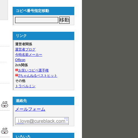
コピペ番号指定移動
リンク
運営者関係
運営者ブログ
今時名前メーカー
Offzon
2ch関係
お笑いコピペ選手権
2ちゃんねるベストヒット
その他
トラベルミン
連絡先
メールフォーム
いろいろ