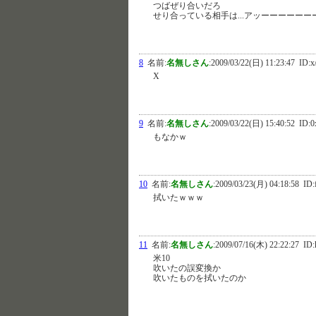
つばぜり合いだろ
せり合っている相手は...アッーーーーーー
8
名前:
名無しさん
:
2009/03/22(日) 11:23:47
ID:x
X
9
名前:
名無しさん
:
2009/03/22(日) 15:40:52
ID:0
もなかｗ
10
名前:
名無しさん
:
2009/03/23(月) 04:18:58
ID:
拭いたｗｗｗ
11
名前:
名無しさん
:
2009/07/16(木) 22:22:27
ID:
米10
吹いたの誤変換か
吹いたものを拭いたのか