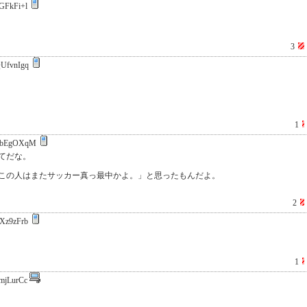
GFkFi+l
3
UfvnIgq
1
TbEgOXqM
ってだな。
この人はまたサッカー真っ最中かよ。」と思ったもんだよ。
2
Xz9zFrb
1
mjLurCc