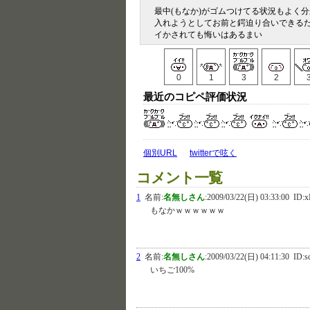
最中(もなか)がゴムつけてる状況もよく
入れようとしてお前と鍔迫り合いできる
イかされても悔いはあるまい
0
1
3
2
最近のコピペ評価状況
個別URL
twitterで呟く
コメント一覧
1
名前:
名無しさん
:
2009/03/22(日) 03:33:00
ID:x
もなかｗｗｗｗｗｗ
2
名前:
名無しさん
:
2009/03/22(日) 04:11:30
ID:s
いちご100%