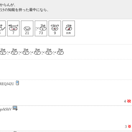
分からんが、
だけの知能を持った最中になら、
3
7
21
73
9
削希
REQJ42U
4
qo/kShV
3