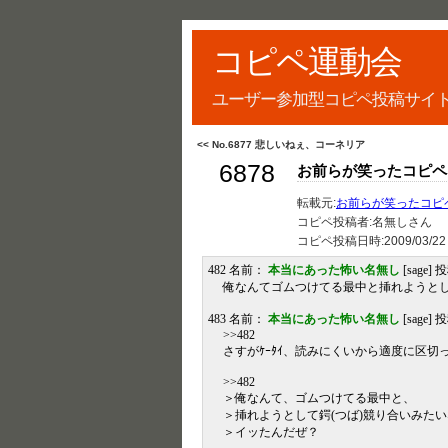
コピペ運動会
ユーザー参加型コピペ投稿サイ
<< No.6877 悲しいねぇ、コーネリア
6878
お前らが笑ったコピペを
転載元:
お前らが笑ったコピペ
コピペ投稿者:名無しさん
コピペ投稿日時:
2009/03/22
482 名前：
本当にあった怖い名無し
[sage] 
俺なんてゴムつけてる最中と挿れようとし
483 名前：
本当にあった怖い名無し
[sage] 投
>>482
さすがｹｰﾀｲ、読みにくいから適度に区切
>>482
＞俺なんて、ゴムつけてる最中と、
＞挿れようとして鍔(つば)競り合いみた
＞イッたんだぜ？