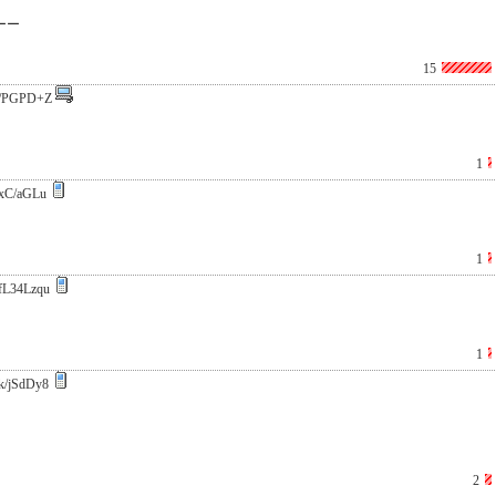
ーー
15
/PGPD+Z
1
xC/aGLu
1
fL34Lzqu
1
k/jSdDy8
2