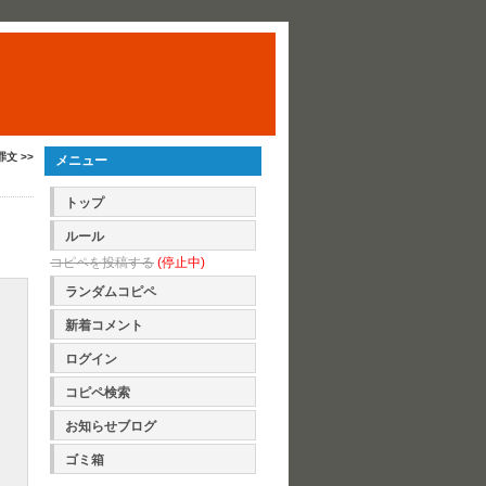
罪文 >>
メニュー
トップ
ルール
コピペを投稿する
(停止中)
ランダムコピペ
新着コメント
ログイン
コピペ検索
お知らせブログ
ゴミ箱