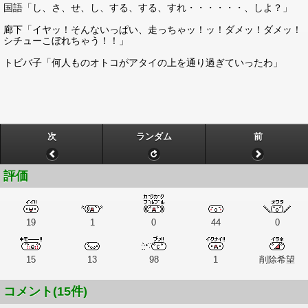
国語「し、さ、せ、し、する、する、すれ・・・・・・、しよ？」
廊下「イヤッ！そんないっぱい、走っちゃッ！ッ！ダメッ！ダメッ！
シチューこぼれちゃう！！」
トビバ子「何人ものオトコがアタイの上を通り過ぎていったわ」
次
ランダム
前
評価
19
1
0
44
0
15
13
98
1
削除希望
コメント(15件)