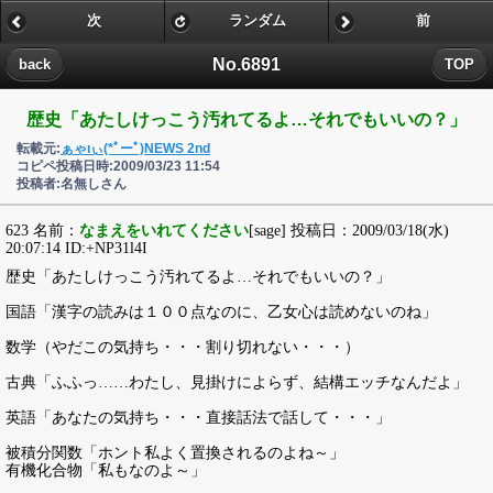
次
ランダム
前
No.6891
back
TOP
歴史「あたしけっこう汚れてるよ…それでもいいの？」
転載元:
ぁゃιぃ(*ﾟーﾟ)NEWS 2nd
コピペ投稿日時:2009/03/23 11:54
投稿者:名無しさん
623 名前：
なまえをいれてください
[sage] 投稿日：2009/03/18(水)
20:07:14 ID:+NP31l4I
歴史「あたしけっこう汚れてるよ…それでもいいの？」
国語「漢字の読みは１００点なのに、乙女心は読めないのね」
数学（やだこの気持ち・・・割り切れない・・・）
古典「ふふっ……わたし、見掛けによらず、結構エッチなんだよ」
英語「あなたの気持ち・・・直接話法で話して・・・」
被積分関数「ホント私よく置換されるのよね～」
有機化合物「私もなのよ～」