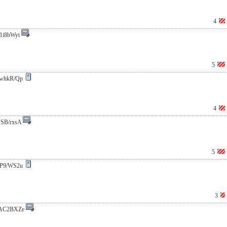
4
1i8bWyt
5
whkR/Qp
4
SB/rxsA
5
P9/WS2u
3
AC2BXZe