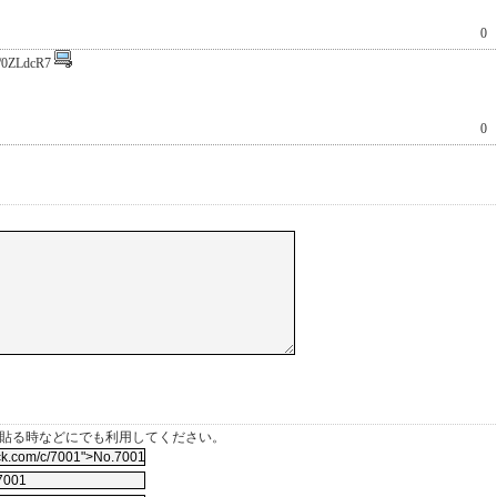
0
/0ZLdcR7
0
を貼る時などにでも利用してください。