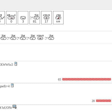
0
0
3
81
17
削希
0IXWWSx5
65
gneEt+4
20
YJzUONt