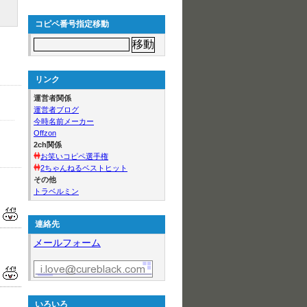
コピペ番号指定移動
リンク
運営者関係
運営者ブログ
今時名前メーカー
Offzon
2ch関係
お笑いコピペ選手権
2ちゃんねるベストヒット
その他
トラベルミン
連絡先
メールフォーム
いろいろ