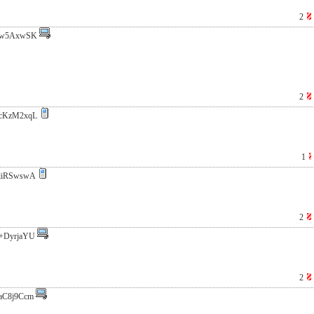
2
9w5AxwSK
2
cKzM2xqL
1
liRSwswA
2
+DyrjaYU
2
aC8j9Ccm