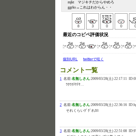
mjkt マジキチだからやめろ
ggrks→これはわからん・・
8
3
0
0
最近のコピペ評価状況
個別URL
twitterで呟く
コメント一覧
1
名前:
名無しさん
:
2009/03/28(土) 22:17:11
ID:
ﾜｸﾜｸﾃｹﾃｹ…
2
名前:
名無しさん
:
2009/03/28(土) 22:36:16
ID:h
それくらいｸﾞｸﾞれｶｽ
3
名前:
名無しさん
:
2009/03/28(土) 22:51:08
ID:9