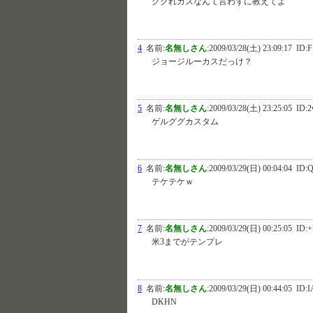
ググれカスなんて言わずに教えてよ
4
名前:
名無しさん
:
2009/03/28(土) 23:09:17
ID:F
ジョージルーカスだっけ？
5
名前:
名無しさん
:
2009/03/28(土) 23:25:05
ID:2
ゲルググカスタム
6
名前:
名無しさん
:
2009/03/29(日) 00:04:04
ID:Q
テケテケｗ
7
名前:
名無しさん
:
2009/03/29(日) 00:25:05
ID:+
米3までがテンプレ
8
名前:
名無しさん
:
2009/03/29(日) 00:44:05
ID:I
DKHN