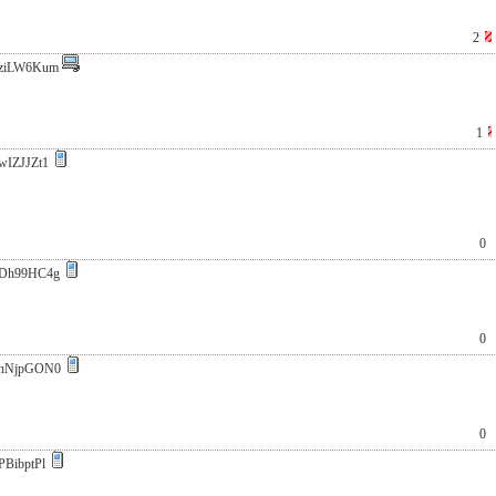
2
ziLW6Kum
1
wIZJJZt1
0
Dh99HC4g
0
nNjpGON0
0
PBibptPl