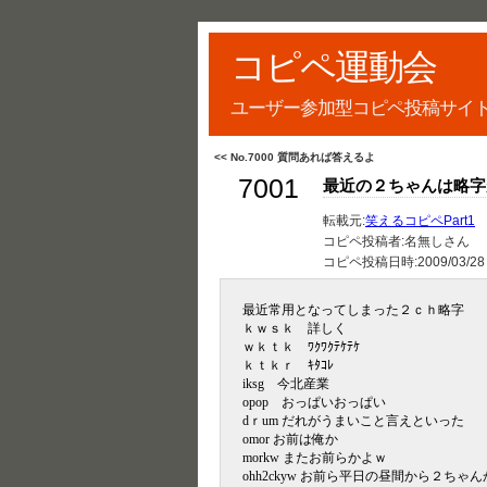
コピペ運動会
ユーザー参加型コピペ投稿サイ
<< No.7000 質問あれば答えるよ
7001
最近の２ちゃんは略字
転載元:
笑えるコピペPart1
コピペ投稿者:名無しさん
コピペ投稿日時:
2009/03/28
最近常用となってしまった２ｃｈ略字
ｋｗｓｋ 詳しく
ｗｋｔｋ ﾜｸﾜｸﾃｹﾃｹ
ｋｔｋｒ ｷﾀｺﾚ
iksg 今北産業
opop おっぱいおっぱい
dｒum だれがうまいこと言えといった
omor お前は俺か
morkw またお前らかよｗ
ohh2ckyw お前ら平日の昼間から２ちゃ