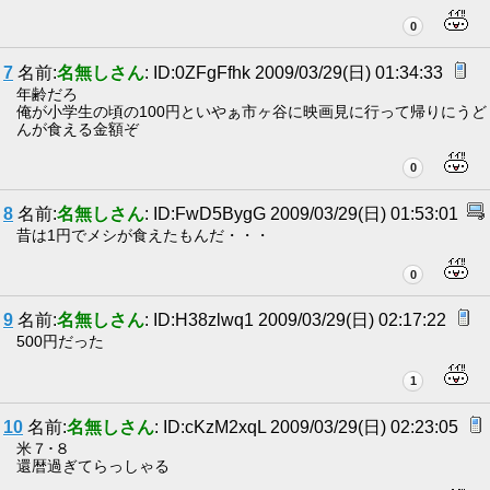
0
7
名前:
名無しさん
: ID:0ZFgFfhk 2009/03/29(日) 01:34:33
年齢だろ
俺が小学生の頃の100円といやぁ市ヶ谷に映画見に行って帰りにうど
んが食える金額ぞ
0
8
名前:
名無しさん
: ID:FwD5BygG 2009/03/29(日) 01:53:01
昔は1円でメシが食えたもんだ・・・
0
9
名前:
名無しさん
: ID:H38zlwq1 2009/03/29(日) 02:17:22
500円だった
1
10
名前:
名無しさん
: ID:cKzM2xqL 2009/03/29(日) 02:23:05
米７･８
還暦過ぎてらっしゃる