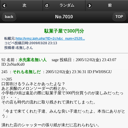
次
ランダム
前
No.7010
back
TOP
駄菓子屋で300円分
転載元:
http://vmz.jp/n.php?ID=2ch&c_num=2520...
コピペ投稿日時:2009/03/28 23:13
投稿者:名無しさん
92 名前：
水先案名無い人
sage 投稿日：2005/12/02(金) 23:43:07
ID:2oNurKsl0
245 ：
それも名無しだ
：2005/12/02(金) 23:36:31 ID:FWIf0SGU
>>205
口笛吹けるラムネとかあったよな？
あと炭酸のメロンソーダーの粉とか。
小学校の頃は遠足の際に駄菓子屋で300円分買うのが楽しみだったっ
け・・・。
その店も時代の流れに取り残されて潰れてしまった。
「今まで来てくれた子達、みんな良い子達だったよ。本当にありがと
う」
潰れた店のシャッターの張り紙が未だに忘れられない。