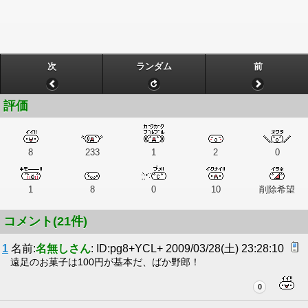
次
ランダム
前
評価
8
233
1
2
0
1
8
0
10
削除希望
コメント(21件)
1
名前:
名無しさん
: ID:pg8+YCL+ 2009/03/28(土) 23:28:10
遠足のお菓子は100円が基本だ、ばか野郎！
0