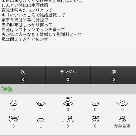
出世出来なけりゃ女性差別と騒げばいいし
しんどい時には生理休暇
育児休暇もたっぷりとって
キリのいいところで結婚退職して
家事育児は平等に分担で
夫の財布はしっかり握って
自分はレストランでランチ食って
夫が気に入らなきゃ離婚して慰謝料とって
私は耐えてきたと抜かす
次
ランダム
前
評価
0
1
3
0
0
6
1
0
0
削除希望