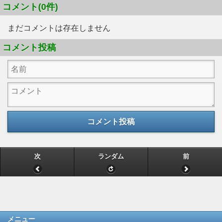
コメント(0件)
まだコメントは存在しません
コメント投稿
コメント投稿
次
ランダム
前
メニュー