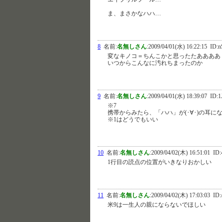
ま、まさかなハハ…
8
名前:
名無しさん
:
2009/04/01(水) 16:22:15
ID:n
変なキノコ＝ちんこかと思ったたああああ
いつからこんなに汚れちまったのか
9
名前:
名無しさん
:
2009/04/01(水) 18:39:07
ID:1
※7
携帯からみたら、「ハハ」が(･∀･)の耳に
※1はどうでもいい
10
名前:
名無しさん
:
2009/04/02(木) 16:51:01
ID:
1行目の読点の位置がいきなりおかしい
11
名前:
名無しさん
:
2009/04/02(木) 17:03:03
ID:
米9は一生人の親にならないでほしい