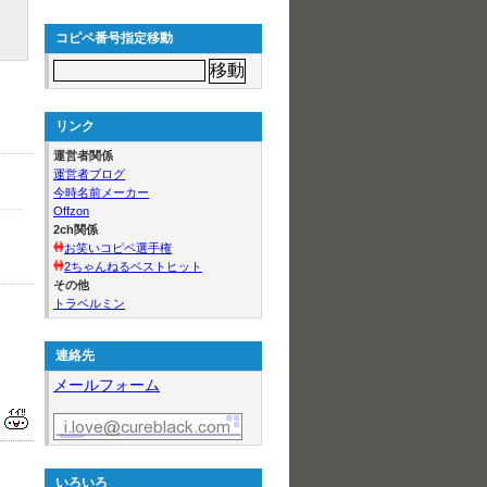
コピペ番号指定移動
リンク
運営者関係
運営者ブログ
今時名前メーカー
Offzon
2ch関係
お笑いコピペ選手権
2ちゃんねるベストヒット
その他
トラベルミン
連絡先
メールフォーム
いろいろ