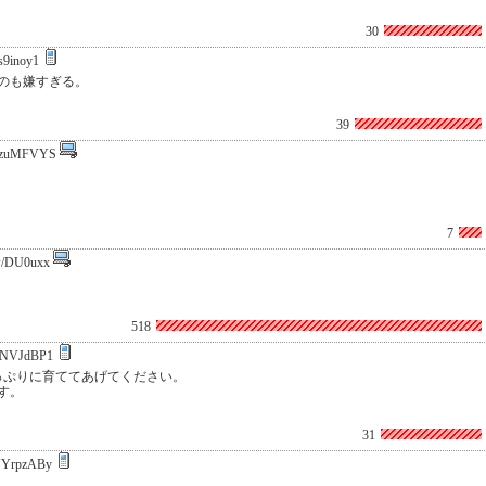
30
s9inoy1
のも嫌すぎる。
39
7zuMFVYS
7
/DU0uxx
518
NVJdBP1
っぷりに育ててあげてください。
す。
31
YrpzABy