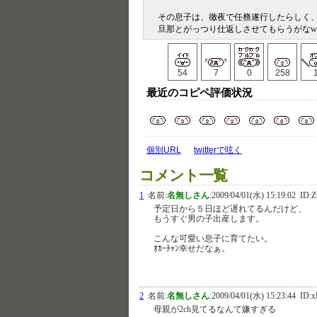
その息子は、徹夜で任務遂行したらしく
旦那とがっつり仕返しさせてもらうがなw
54
7
0
258
最近のコピペ評価状況
個別URL
twitterで呟く
コメント一覧
1
名前:
名無しさん
:
2009/04/01(水) 15:19:02
ID:Z
予定日から５日ほど遅れてるんだけど、
もうすぐ男の子出産します。
こんな可愛い息子に育てたい。
ｵｶｰﾁｬﾝ幸せだなぁ。
2
名前:
名無しさん
:
2009/04/01(水) 15:23:44
ID:x
母親が2ch見てるなんて嫌すぎる