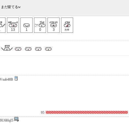
、まだ寝てるw
1
13
1
0
3
削希
Vxab48B
95
BU6HqI5