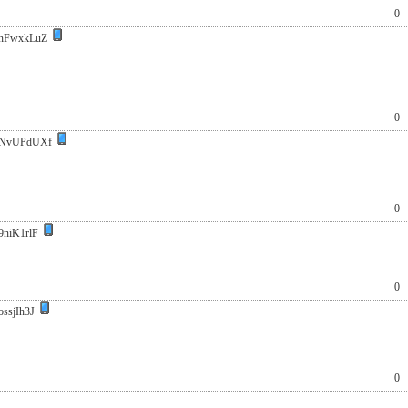
0
nFwxkLuZ
0
NvUPdUXf
0
9niK1rlF
0
ssjIh3J
0