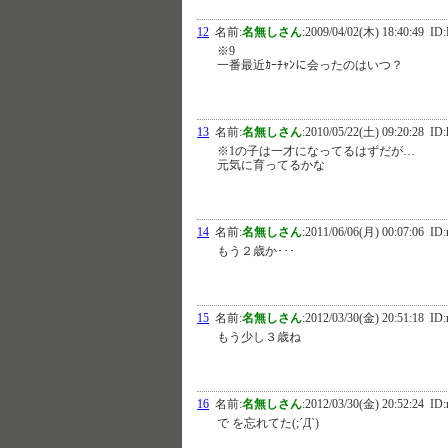
12
名前:
名無しさん
:
2009/04/02(木) 18:40:49
ID:
※9
一番最近ｶｰﾁｬﾝに会ったのはいつ？
13
名前:
名無しさん
:
2010/05/22(土) 09:20:28
ID:
※1の子は一才になってるはずだが…
元気に育ってるかな
14
名前:
名無しさん
:
2011/06/06(月) 00:07:06
ID:
もう２歳か･･･
15
名前:
名無しさん
:
2012/03/30(金) 20:51:18
ID:
もう少し３歳ね
16
名前:
名無しさん
:
2012/03/30(金) 20:52:24
ID:
で を忘れてた(;´Д`)