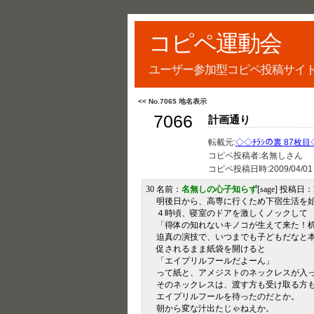
コピペ運動会
ユーザー参加型コピペ投稿サイ
<< No.7065 地名表示
7066
計画通り
転載元:
◇◇ﾁﾗｼの裏 87枚
コピペ投稿者:名無しさん
コピペ投稿日時:
2009/04/01
30 名前：
名無しの心子知らず
[sage] 投稿日：20
明後日から、高専に行くため下宿生活を
４時頃、寝室のドアを激しくノックして
「得体の知れないキノコが生えて来た！
迫真の演技で、いつまでも子どもだなと
促されるまま紙袋を開けると
「エイプリルフールだよーん」
って紙と、アメジストのネックレスが入
そのネックレスは、渡す方も受け取る方
エイプリルフールを待ったのだとか。
朝から変な汁出たじゃねえか。