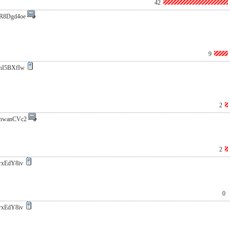
42
R8Dgd4oe
9
hI5BXfIw
2
nwanCVc2
2
rxEdY8iv
0
rxEdY8iv