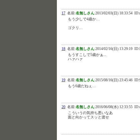
17
名前:
名無しさん
:
2013/02/03(日) 18:33:54
ID:
もう少しで4歳か…
ゴクリ…
18
名前:
名無しさん
:
2014/02/16(日) 13:29:19
ID:
もうすこしで5歳かぁ...
ハァハァ
19
名前:
名無しさん
:
2015/08/16(日) 23:45:46
ID:
もう6歳だねぇ…
20
名前:
名無しさん
:
2016/06/08(水) 12:33:55
ID:o
こういうの気持ち悪いなあ
面と向かってスッと渡せ