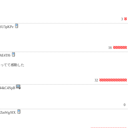
3
SU5pKPe
16
JtE4Tf6
なってて感動した
32
44kC4NpB
0
/ZmWg/HX