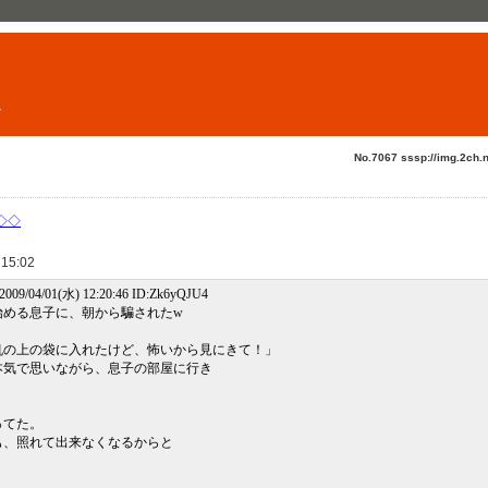
ト
No.7067 sssp://img.2ch.n
目◇◇
 15:02
09/04/01(水) 12:20:46 ID:Zk6yQJU4
始める息子に、朝から騙されたw
机の上の袋に入れたけど、怖いから見にきて！」
本気で思いながら、息子の部屋に行き
ってた。
も、照れて出来なくなるからと