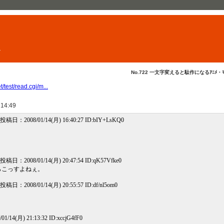
ト
No.722 一文字変えると駄作になるｱﾆﾒ・ﾏﾝ
/test/read.cgi/m...
 14:49
日：2008/01/14(月) 16:40:27 ID:bIY+LsKQ0
日：2008/01/14(月) 20:47:54 ID:qK57Vfke0
らこっすよねぇ。
日：2008/01/14(月) 20:55:57 ID:df/nl5om0
？
14(月) 21:13:32 ID:xccjG4fF0