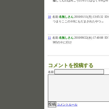
騙してんのは向こうの※3ではなく※4な件
10
名前:
名無しさん
:
2010/01/11(月) 13:05:32
ID:
つまりここの※8にもだまされたやつ→
11
名前:
名無しさん
:
2010/09/22(水) 17:40:08
ID:
985の※に行け
コメントを投稿する
名前:
コメントルール