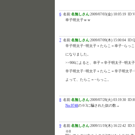
6
名前:
名無しさん
:
2009/07/03(金) 18:05:19
ID:V
幸子明太子ｗｗ
7
名前:
名無しさん
:
2009/07/09(木) 15:00:04
ID:Q
辛子明太子−明太子＋たらこ＝幸子−らっこ
になりました。
>>906によると、幸子＝辛子明太子−明
辛子明太子−明太子＋たらこ＝辛子明太子−
よって、たらこ＝−らっこ。
8
名前:
名無しさん
:
2009/07/28(火) 03:19:30
ID:I
No.9748
の※3に騙された奴の数→
9
名前:
名無しさん
:
2009/11/19(木) 16:22:42
ID:3
※8