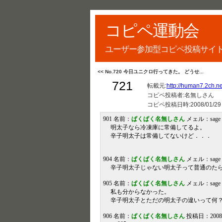
コピペ運動会
ユーザー参加型コピペ投稿サイ
<< No.720 今日ユニクロ行ってきた。 どうせ...
721
転載元:
http://human7.2ch.net
コピペ投稿者:名無しさん
コピペ投稿日時:
2008/01/29
901 名前：
ぱくぱく名無しさん
メェル：sage 投稿
明太子なら冷凍庫に常備してるよ。
辛子明太子は常備してないけど．．．
904 名前：
ぱくぱく名無しさん
メェル：sage 投稿
辛子明太子じゃない明太子って普通のた
905 名前：
ぱくぱく名無しさん
メェル：sage 投稿
私も分からなかった。
辛子明太子とただの明太子の違いって何
906 名前：
ぱくぱく名無しさん
投稿日：2008/01/