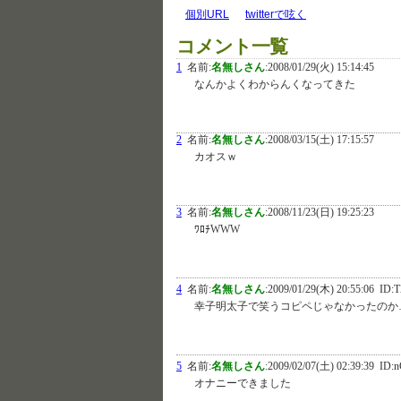
個別URL
twitterで呟く
コメント一覧
1
名前:
名無しさん
:
2008/01/29(火) 15:14:45
なんかよくわからんくなってきた
2
名前:
名無しさん
:
2008/03/15(土) 17:15:57
カオスｗ
3
名前:
名無しさん
:
2008/11/23(日) 19:25:23
ﾜﾛﾁWWW
4
名前:
名無しさん
:
2009/01/29(木) 20:55:06
ID:T
幸子明太子で笑うコピペじゃなかったのか
5
名前:
名無しさん
:
2009/02/07(土) 02:39:39
ID:n
オナニーできました