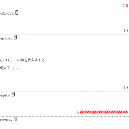
2
GQF0Vli
1
ujcK32n
太子なので、この値を代入すると、
明太子−らっこ
1
62lp986
55
1yWtdZx