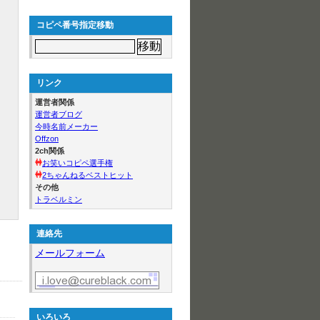
コピペ番号指定移動
リンク
運営者関係
運営者ブログ
今時名前メーカー
Offzon
2ch関係
お笑いコピペ選手権
2ちゃんねるベストヒット
その他
トラベルミン
連絡先
メールフォーム
いろいろ