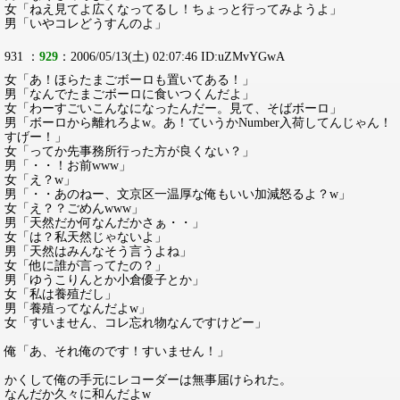
女「ねえ見てよ広くなってるし！ちょっと行ってみようよ」
男「いやコレどうすんのよ」
931 ：
929
：2006/05/13(土) 02:07:46 ID:uZMvYGwA
女「あ！ほらたまごボーロも置いてある！」
男「なんでたまごボーロに食いつくんだよ」
女「わーすごいこんなになったんだー。見て、そばボーロ」
男「ボーロから離れろよw。あ！ていうかNumber入荷してんじゃん！
すげー！」
女「ってか先事務所行った方が良くない？」
男「・・！お前www」
女「え？w」
男「・・あのねー、文京区一温厚な俺もいい加減怒るよ？w」
女「え？？ごめんwww」
男「天然だか何なんだかさぁ・・」
女「は？私天然じゃないよ」
男「天然はみんなそう言うよね」
女「他に誰が言ってたの？」
男「ゆうこりんとか小倉優子とか」
女「私は養殖だし」
男「養殖ってなんだよw」
女「すいません、コレ忘れ物なんですけどー」
俺「あ、それ俺のです！すいません！」
かくして俺の手元にレコーダーは無事届けられた。
なんだか久々に和んだよw