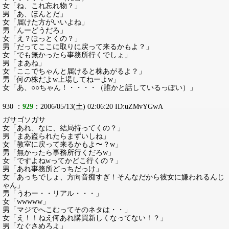
女「ね、これ忘れ物？」
男「あ、ほんとだ」
女「届けた方がいいよね」
男「んーどうだろ」
女「え？ほっとくの？」
男「だってここに取りに戻って来るかもよ？」
女「でも無かったら事務所行くでしょ」
男「まあね」
女「ここでちゃんと届けると株あがるよ？」
男「何の株だよw上場してねーよw」
女「あ、○○ちゃん！・・・・（誰かと話しているっぽい）」
930 ：
929
：2006/05/13(土) 02:06:20 ID:uZMvYGwA
ガサゴソガサ
女「あれ、なに、結局持ってくの？」
男「まあ盗られたらまずいしね」
女「教室に戻って来るかもよ〜？w」
男「無かったら事務所行くだろw」
女「ですよねwってかどこ行くの？」
男「あれ事務所どっちだっけ」
女「あっちでしょ、方向音痴すぎ！そんなだから彼女に嫌われるんじ
ゃん」
男「うわー・・リアル・・・」
女「wwwww」
男「マジでへこむってそのネタは・・」
女「え！！ねえ何あれ購買新しくなってない！？」
男「なぐさめろよ」