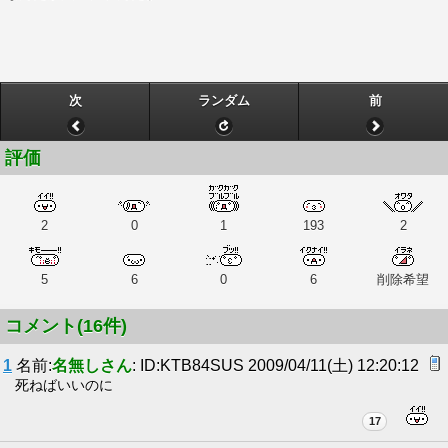
次
ランダム
前
評価
2
0
1
193
2
5
6
0
6
削除希望
コメント(16件)
1
名前:
名無しさん
: ID:KTB84SUS 2009/04/11(土) 12:20:12
死ねばいいのに
17