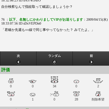
18:32:06.23 ID:sN57w3ArO
自分検察なんで指紋取って確認しましょうか？
76 ：
以下、名無しにかわりましてVIPがお送りします
：2009/04/15(水)
18:33:07.56 ID:sDxVEPDn0
「君確か先週も○○線で同じ事やってなかった？ みてたよ。」
次
ランダム
前
評価
0
0
34
0
2
0
1
0
28
削除希望