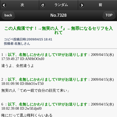
次
ランダム
前
No.7328
back
TOP
この人痴漢です！→無実の人『』←無罪になるセリフを入
れて
コピペ投稿日時:2009/04/15 18:41
投稿者:名無しさん
1 ：
以下、名無しにかわりましてVIPがお送りします
：2009/04/15(水)
17:59:49.27 ID:ANHtOOxI0
違うよ、全然違うよ
2 ：
以下、名無しにかわりましてVIPがお送りします
：2009/04/15(水)
18:01:09.90 ID:0bhO1wT50
無実の人「てめー鏡で自分の顔見て来い」
6 ：
以下、名無しにかわりましてVIPがお送りします
：2009/04/15(水)
18:02:39.08 ID:2w5Edjnf0
俺にだって選ぶ権利くらいある