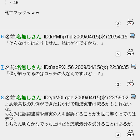
〉〉46
死亡フラグｗｗｗ
2
6
名前:
名無しさん
: ID:kPMhj7hd 2009/04/15(水) 20:54:15
「そんなはずはありません。私はゲイですから。」
5
7
名前:
名無しさん
: ID:8aoPXL56 2009/04/15(水) 22:38:35
「僕が触ってるのはコッチの人なんですけど…？」
2
8
名前:
名無しさん
: ID:yhM0Lqae 2009/04/15(水) 23:59:02
まあ最高裁の判例ができたおかげで痴漢冤罪は減るかもしれない
な。
ちなみに誤認逮捕や無実の人を起訴することが出世に響くってのは
デマ。
もちろん明らかなでっち上げだと懲戒処分を受けることはあるが。
4