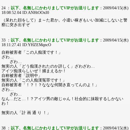
24 ：
以下、名無しにかわりましてVIPがお送りします
：2009/04/15(水)
18:08:52.04 ID:ANHtOOxI0
（呆れた顔をして）ま～た君か。小遣い稼ぎもいい加減にしないと警
察に突き出すぞ
33 ：
以下、名無しにかわりましてVIPがお送りします
：2009/04/15(水)
18:11:27.41 ID:YHZEMqncO
自称被害者「この人痴漢です！」
ざわ…
ざわ…
無実の人「どう痴漢されたのか詳しく」ざわざわ…
アイツ痴漢らしいぜ！捕まえるか！
自称被害者「説明中」
無実の人「この人痴漢冤罪です！」
自称被害者「！？！？ななな何開き直ってんのよ！」
ざわ…
ざわ…
なん…だと…！？アイツ男の敵じゃん！社会的に抹殺するしかない
わ！
無実の人「計 画 通 り ！」
38 ：
以下、名無しにかわりましてVIPがお送りします
：2009/04/15(水)