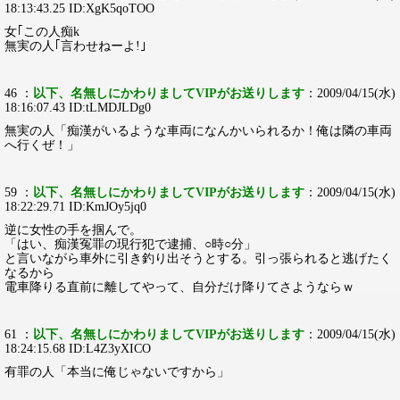
18:13:43.25 ID:XgK5qoTOO
女｢この人痴k
無実の人｢言わせねーよ!｣
46 ：
以下、名無しにかわりましてVIPがお送りします
：2009/04/15(水)
18:16:07.43 ID:tLMDJLDg0
無実の人「痴漢がいるような車両になんかいられるか！俺は隣の車両
へ行くぜ！」
59 ：
以下、名無しにかわりましてVIPがお送りします
：2009/04/15(水)
18:22:29.71 ID:KmJOy5jq0
逆に女性の手を掴んで。
「はい、痴漢冤罪の現行犯で逮捕、○時○分」
と言いながら車外に引き釣り出そうとする。引っ張られると逃げたく
なるから
電車降りる直前に離してやって、自分だけ降りてさようならｗ
61 ：
以下、名無しにかわりましてVIPがお送りします
：2009/04/15(水)
18:24:15.68 ID:L4Z3yXICO
有罪の人「本当に俺じゃないですから」