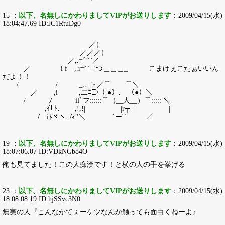
15 ：
以下、名無しにかわりましてVIPがお送りします
：2009/04/15(水)
18:04:47.69 ID:JC1RtuDg0
／）
／／／）
／,.=ﾞ''"／
／ i f ,.r='"-‐'つ＿＿＿_ こまけぇこたぁいいん
だよ！！
/ / _,.-‐'~／⌒ ⌒＼
／ ,i ,二ﾆ⊃（ ●）. （●）＼
/ ﾉ ilﾞフ::::::⌒（__人__）⌒::::: ＼
,ｲ｢ﾄ､ ,!,!| |r┬-| |
/ iﾄヾヽ_/ｨ"＼ `ー'´ ／
19 ：
以下、名無しにかわりましてVIPがお送りします
：2009/04/15(水)
18:07:06.07 ID:VDkNGb84O
俺も見てました！この人痴漢です！と横の人の手を挙げる
23 ：
以下、名無しにかわりましてVIPがお送りします
：2009/04/15(水)
18:08:08.19 ID:hjSSvc3N0
無実の人『こんなかてぇーケツなんか触っても面白くねーよ』