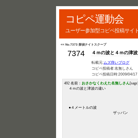
コピペ運動会
ユーザー参加型コピペ投稿サイ
<< No.7373 探偵ナイトスクープ
7374
４ｍの波と４ｍの津波
転載元:
ムズ痒いブログ
コピペ投稿者:名無しさん
コピペ投稿日時:
2009/04/17
492 名前：
おさかなくわえた名無しさん
[sag
４ｍの波と津波の違い
●４メートルの波
ザッパン
波波