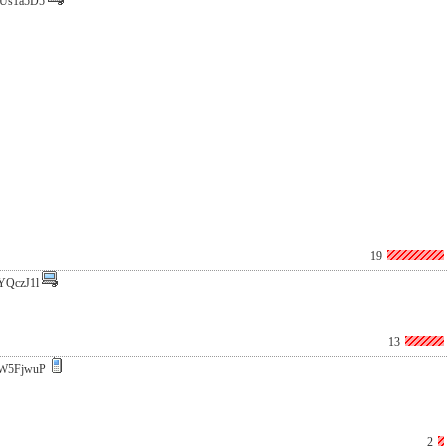
Us1a5D5
19
YQczJ1l
13
W5FjwuP
2