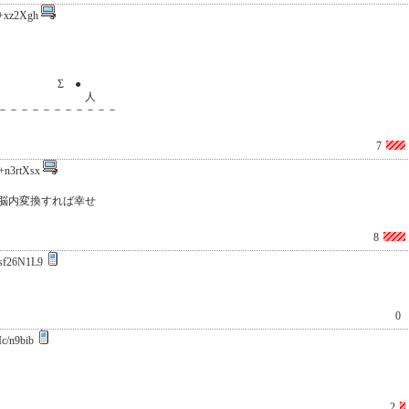
+xz2Xgh
ゴゴ‥
婆婆 Σ ●
婆婆婆婆 人
－－－－－－－－－－－
7
+n3rtXsx
脳内変換すれば幸せ
8
sf26N1L9
0
c/n9bib
2