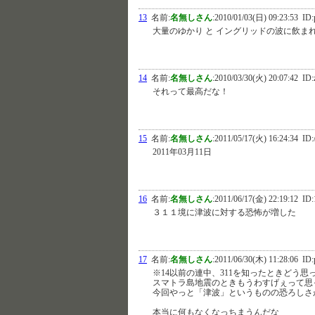
13
名前:
名無しさん
:
2010/01/03(日) 09:23:53
ID:
大量のゆかり と イングリッドの波に飲ま
14
名前:
名無しさん
:
2010/03/30(火) 20:07:42
ID:
それって最高だな！
15
名前:
名無しさん
:
2011/05/17(火) 16:24:34
ID:
2011年03月11日
16
名前:
名無しさん
:
2011/06/17(金) 22:19:12
ID:
３１１境に津波に対する恐怖が増した
17
名前:
名無しさん
:
2011/06/30(木) 11:28:06
ID:
※14以前の連中、311を知ったときどう思
スマトラ島地震のときもうわすげぇって思
今回やっと「津波」というものの恐ろしさ
本当に何もなくなっちまうんだな