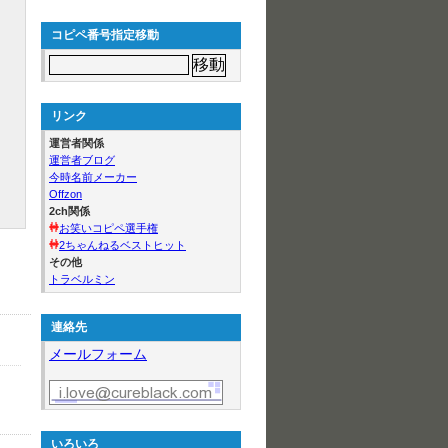
コピペ番号指定移動
リンク
運営者関係
運営者ブログ
今時名前メーカー
Offzon
2ch関係
お笑いコピペ選手権
2ちゃんねるベストヒット
その他
トラベルミン
連絡先
メールフォーム
いろいろ