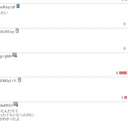
pxRAq+y8
れたい
0
zXrJSUoy
0
/g/+jjM0
9
1D6OyL+V
3
pbaHI5r3
ったんだろう
ったぐらいだったのに、
がわかったよ