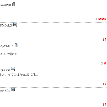
xoa4PsB
11
HPMOeR08
1
mApVKHJK
れたの？濡れた
3
qna8anP
トル」ってのはガセだけどね。
1
mA4KInz
1