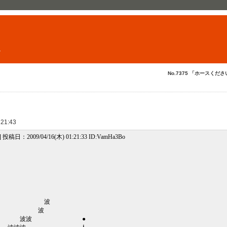
ト
No.7375 「ホースくださ
 21:43
e] 投稿日：2009/04/16(木) 01:21:33 ID:VamHa3Bo
波
波
 ●