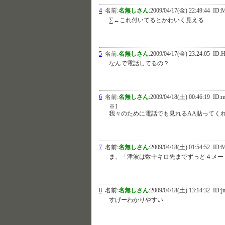
4
名前:
名無しさん
:
2009/04/17(金) 22:49:44
ID:M
∑←これ付いてるとかわいく見える
5
名前:
名無しさん
:
2009/04/17(金) 23:24:05
ID:
なんで電話してるの？
6
名前:
名無しさん
:
2009/04/18(土) 00:46:19
ID:
※1
我々のために電話でも見れるAA貼ってく
7
名前:
名無しさん
:
2009/04/18(土) 01:54:52
ID:M
ま、「津波は数十キロ先までずっと４メー
8
名前:
名無しさん
:
2009/04/18(土) 13:14:32
ID:j
すげーわかりやすい