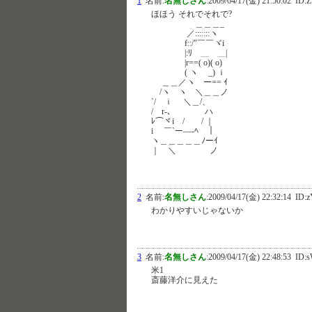
1
名前:
名無しさん
:
2009/04/17(金) 21:50:02
ID:Z
ほほう それでそれで?
＿＿＿_
／:::::::ヽ
f::/"￣￣ヾi
|:ﾘ ＿ ＿|
|r==( o)( o)
( ヽ _) ｉ
＿＿／ヽ ー== ｲ
/ヽ ヽ ＼＿＿ノ
`/ ｉ ＼＿/、
/ r-､ ハ
ﾚ⌒ヾi / / ｜
i ￣`ー―-ﾍ ｜
ヽ＿＿＿＿＿ﾉーｲ
｜ ＼ ノ
2
名前:
名無しさん
:
2009/04/17(金) 22:32:14
ID:z
わかりやすいじゃないか
3
名前:
名無しさん
:
2009/04/17(金) 22:48:53
ID:s
米1
斎藤洋介に見えた