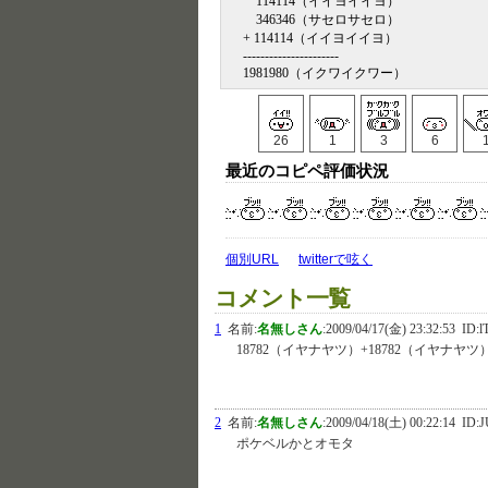
114114（イイヨイイヨ）
346346（サセロサセロ）
+ 114114（イイヨイイヨ）
----------------------
1981980（イクワイクワー）
26
1
3
6
最近のコピペ評価状況
個別URL
twitterで呟く
コメント一覧
1
名前:
名無しさん
:
2009/04/17(金) 23:32:53
ID:l
18782（イヤナヤツ）+18782（イヤナヤツ
2
名前:
名無しさん
:
2009/04/18(土) 00:22:14
ID:J
ポケベルかとオモタ