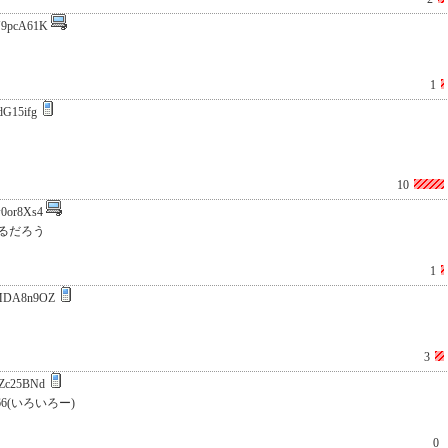
9pcA61K
1
dG15ifg
10
0or8Xs4
るだろう
1
MDA8n9OZ
3
Zc25BNd
66(いろいろー)
0