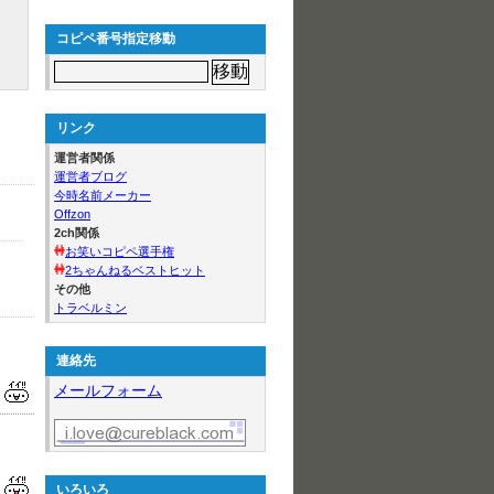
コピペ番号指定移動
リンク
運営者関係
運営者ブログ
今時名前メーカー
Offzon
2ch関係
お笑いコピペ選手権
2ちゃんねるベストヒット
その他
トラベルミン
連絡先
メールフォーム
いろいろ