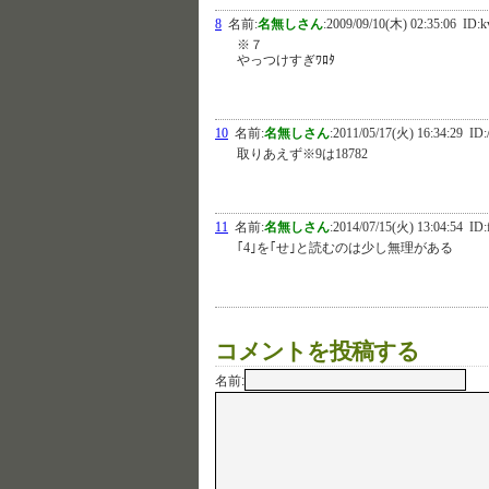
8
名前:
名無しさん
:
2009/09/10(木) 02:35:06
ID:k
※７
やっつけすぎﾜﾛﾀ
10
名前:
名無しさん
:
2011/05/17(火) 16:34:29
ID:
取りあえず※9は18782
11
名前:
名無しさん
:
2014/07/15(火) 13:04:54
ID:
｢4｣を｢せ｣と読むのは少し無理がある
コメントを投稿する
名前: