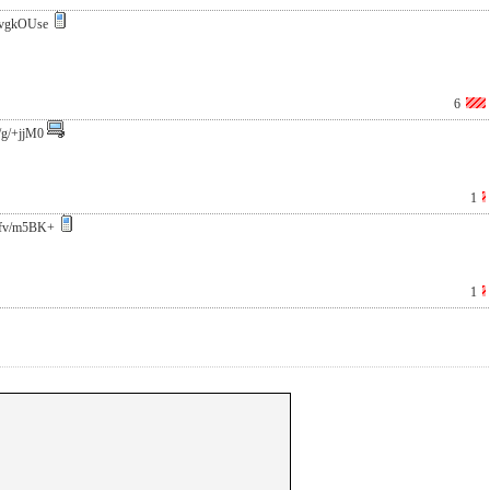
vgkOUse
6
/g/+jjM0
1
fv/m5BK+
1