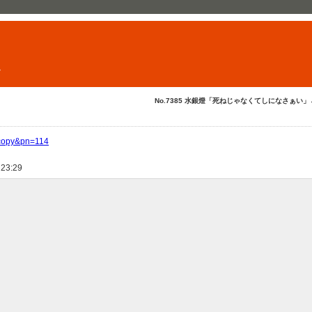
ト
No.7385 水銀燈「死ねじゃなくてしになさぁい」←..
d=copy&pn=114
 23:29