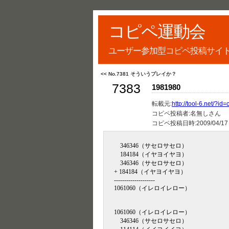
コピペ運動会
ユーザー参加型コピペ投稿サイ
<< No.7381 そういうプレイか？
7383
1981980
転載元:
http://tool-6.net/?i
コピペ投稿者:名無しさん
コピペ投稿日時:
2009/04/17
346346（サセロサセロ）
184184（イヤヨイヤヨ）
346346（サセロサセロ）
+ 184184（イヤヨイヤヨ）
--------------------
1061060（イレロイレロー）
1061060（イレロイレロー）
346346（サセロサセロ）