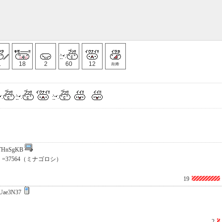
1
18
2
60
12
削希
THnSgKB
）=37564（ミナゴロシ）
19
Uae3N37
2