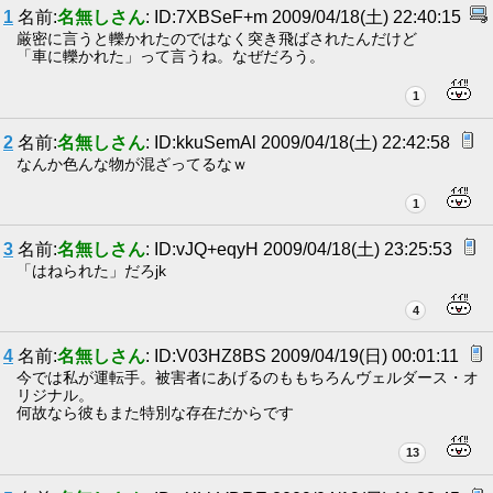
1
名前:
名無しさん
: ID:7XBSeF+m 2009/04/18(土) 22:40:15
厳密に言うと轢かれたのではなく突き飛ばされたんだけど
「車に轢かれた」って言うね。なぜだろう。
1
2
名前:
名無しさん
: ID:kkuSemAl 2009/04/18(土) 22:42:58
なんか色んな物が混ざってるなｗ
1
3
名前:
名無しさん
: ID:vJQ+eqyH 2009/04/18(土) 23:25:53
「はねられた」だろjk
4
4
名前:
名無しさん
: ID:V03HZ8BS 2009/04/19(日) 00:01:11
今では私が運転手。被害者にあげるのももちろんヴェルダース・オ
リジナル。
何故なら彼もまた特別な存在だからです
13