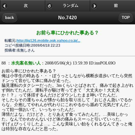
次
ランダム
前
No.7420
back
TOP
お前ら車にひかれた事ある？
転載元:
http://jig126.mobile.ogk.yahoo.co.jp/...
コピペ投稿日時:2009/04/18 22:23
投稿者:名無しさん
88 ：
水先案名無い人
：2008/05/06(火) 13:59:39 ID:innPOL69O
お前ら車にひかれた事ある？
俺は小学生の時ある・・・ぼうっとしながら横断歩道歩いてたら突然
ドンって音がして体に痛みが走った。
脇見運転のタクシーだった。3mくらいとばされて、痛みで起き上がれ
ず倒れてたんだ。運転手が駆け寄ってきて「大丈夫か！大丈夫
か！？」って体揺するんだけどダウンしたまま呻いてたんだ。
そしたらその運ちゃんが懐から飴を取り出して「おじさん急いでるか
らな。介抱してやれんが代わりにこれやるから舐めて元気だすんだ」
って飴一個おいて、いっちゃったんだ。
薄情だよな。だけどさ、とりあえず食ってみたんだ。…美味しかっ
た。なんでかわかんないけど体の痛みもスーっと引いていった。
すげぇびっくりしたよ…。こんな美味しい飴をくれるなんてきっと俺
は特別な存在なんだと思った。