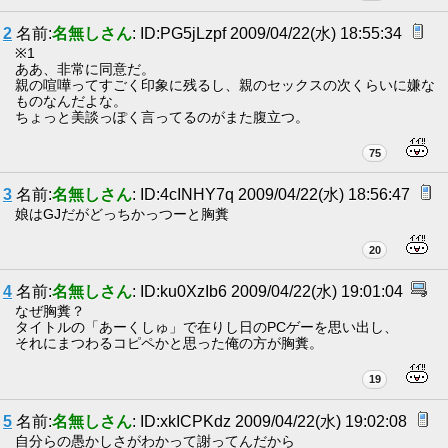
2
名前:
名無しさん
: ID:PG5jLzpf 2009/04/22(水) 18:55:34
※1
ああ、非常に同意だ。
親の喧嘩ってすごく印象に残るし、親のセックスの次くらいに嫌な
ものなんだよな。
ちょっと美談っぽく言ってるのがまた腹立つ。
75
3
名前:
名無しさん
: ID:4cINHY7q 2009/04/22(水) 18:56:47
娘はGJだがどっちかっつーと胸糞
20
4
名前:
名無しさん
: ID:ku0XzIb6 2009/04/22(水) 19:01:04
なぜ胸糞？
タイトルの「あーくしゅ」で在りし日のPCゲーを思い出し、
それにまつわるコピペかと思った俺の方が胸糞。
19
5
名前:
名無しさん
: ID:xkICPKdz 2009/04/22(水) 19:02:08
自分らの愚かしさがわかって謝ってんだから