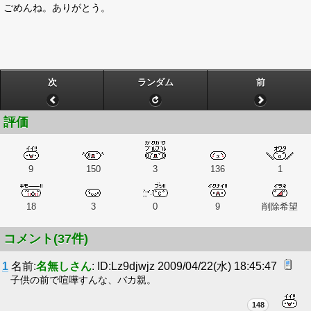
ごめんね。ありがとう。
次
ランダム
前
評価
9
150
3
136
1
18
3
0
9
削除希望
コメント(37件)
1
名前:
名無しさん
: ID:Lz9djwjz 2009/04/22(水) 18:45:47
子供の前で喧嘩すんな、バカ親。
148