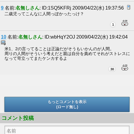
9
名前:
名無しさん
: ID:1SQ5KFRj 2009/04/22(水) 19:37:56
二歳児ってこんなに人間っぽかったっけ？
1
10
名前:
名無しさん
: ID:wbHqY2OJ 2009/04/22(水) 19:42:04
米1、2の言ってることは正論だがそうもいかんのが人間。
周りの人間がそういう考えだと親は自分を責めてそれがストレスに
なって苛立ってまたケンカするよ
30
もっとコメントを表示
(ロード無し)
(ロード無し)
コメント投稿