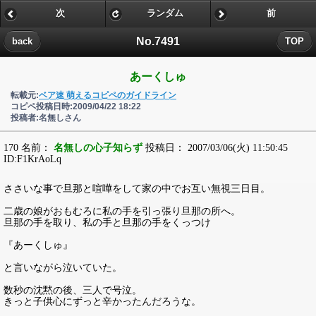
次
ランダム
前
No.7491
back
TOP
あーくしゅ
転載元:
ベア速 萌えるコピペのガイドライン
コピペ投稿日時:2009/04/22 18:22
投稿者:名無しさん
170 名前：
名無しの心子知らず
投稿日： 2007/03/06(火) 11:50:45
ID:F1KrAoLq
ささいな事で旦那と喧嘩をして家の中でお互い無視三日目。
二歳の娘がおもむろに私の手を引っ張り旦那の所へ。
旦那の手を取り、私の手と旦那の手をくっつけ
『あーくしゅ』
と言いながら泣いていた。
数秒の沈黙の後、三人で号泣。
きっと子供心にずっと辛かったんだろうな。