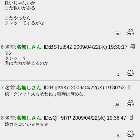
良いじゃないか
まだ救いがある
またやったら
クンッ！てするがな
20
6
名前:
名無しさん
: ID:BSTzt84Z 2009/04/22(水) 19:30:17
※5
クンッ！？
君は念力が使えるのか
1
7
名前:
名無しさん
: ID:BigtViKq 2009/04/22(水) 19:30:53
娘「クンッ！犬も喰わねぇ喧嘩は辞めな」
30
8
名前:
名無しさん
: ID:sQFr9f7P 2009/04/22(水) 19:36:47
娘カッコいいｗｗｗｗ
5