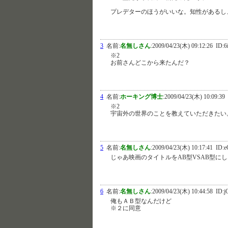
プレデターのほうがいいな。知性があるし
3
名前:
名無しさん
:
2009/04/23(木) 09:12:26
ID:6
※2
お前さんどこから来たんだ？
4
名前:
ホーキング博士
:
2009/04/23(木) 10:09:39
※2
宇宙外の世界のことを教えていただきたい
5
名前:
名無しさん
:
2009/04/23(木) 10:17:41
ID:e
じゃあ映画のタイトルをAB型VSAB型に
6
名前:
名無しさん
:
2009/04/23(木) 10:44:58
ID:j
俺もＡＢ型なんだけど
※２に同意