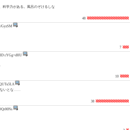
、科学力がある。風呂のぞけるしな
48
i/GyzSM
7
ID:cYGg+dHU
。
10
QUTu5LA
しないとな……
38
OQr00Ns