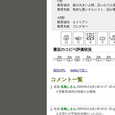
O型
教育成功 器の大きい人間。広い心で人
教育失敗 気持ち悪いナルシスト。話が
AB型
教育成功 エイリアン
教育失敗 プレデター
11
0
4
0
最近のコピペ評価状況
個別URL
twitterで呟く
コメント一覧
1
名前:
名無しさん
:
2009/04/23(木) 08:31:27
ID:f
Ａ型教育成功の性格だが根暗
2
名前:
名無しさん
:
2009/04/23(木) 08:39:43
ID:g
ＡＢ型だが宇宙外生物だったのか。