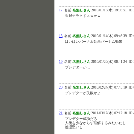
17
名前:
名無しさん
:
2010/01/13(水) 19:03:51
ID:
※16テラヒドスｗｗｗ
18
名前:
名無しさん
:
2010/01/14(木) 09:46:39
ID:
はいはいバーナム効果バーナム効果
19
名前:
名無しさん
:
2010/01/20(水) 00:41:24
ID:
プレデターか…
20
名前:
名無しさん
:
2010/02/24(水) 07:45:19
ID:
プレデターが失敗かよ
21
名前:
名無しさん
:
2011/03/17(木) 02:17:18
ID:
プレデター成功だろ
人後を少なからず理解するみたいだし
義理堅いし