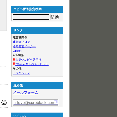
コピペ番号指定移動
リンク
運営者関係
運営者ブログ
今時名前メーカー
Offzon
2ch関係
お笑いコピペ選手権
2ちゃんねるベストヒット
その他
トラベルミン
連絡先
メールフォーム
いろいろ