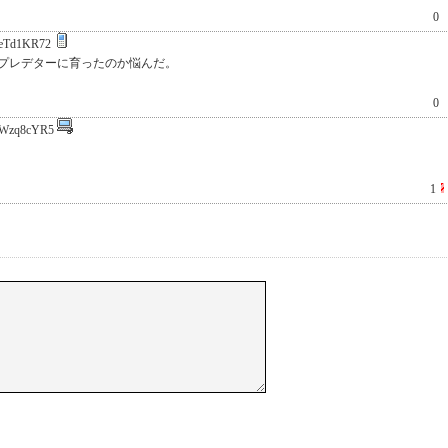
0
eTd1KR72
プレデターに育ったのか悩んだ。
0
Wzq8cYR5
1