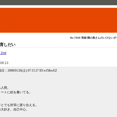
ト
No.7508 実録·隣の奥さんのいけないポー
育しだい
 2nd
 06:13
稿日：2008/01/26(土) 07:15:27 ID:wf5lhwEZ
る人間。
ノートに絵を書いてる。
手とでも対等に渡り合える。
力大好き。自己中心。