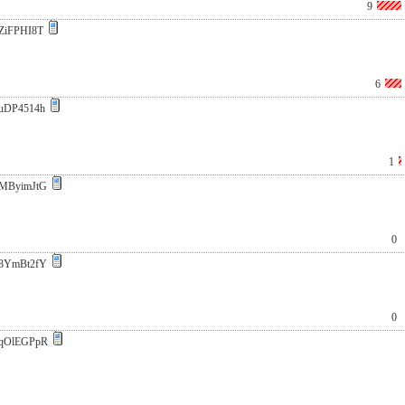
9
ZiFPHI8T
6
uDP4514h
1
MByimJtG
0
8YmBt2fY
0
qOlEGPpR