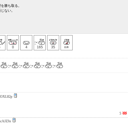
望を勝ち取る。
通じない。
4
0
4
165
35
削希
rOXL82p
5
icAJZJn