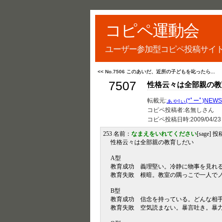
コピペ運動会
ユーザー参加型コピペ投稿サイ
<< No.7506 このあいだ、近所の子どもを叱ったら...
7507
性格云々は全部親の教
転載元:
ぁゃιぃ(*ﾟーﾟ)NEWS
コピペ投稿者:名無しさん
コピペ投稿日時:
2009/04/23
253 名前：
なまえをいれてください
[sage] 投
性格云々は全部親の教育しだい
A型
教育成功 義理堅い。冷静に物事を見れ
教育失敗 根暗。教室の隅っこで一人で
B型
教育成功 信念を持っている。どんな相
教育失敗 空気読まない。暴言吐き。暴