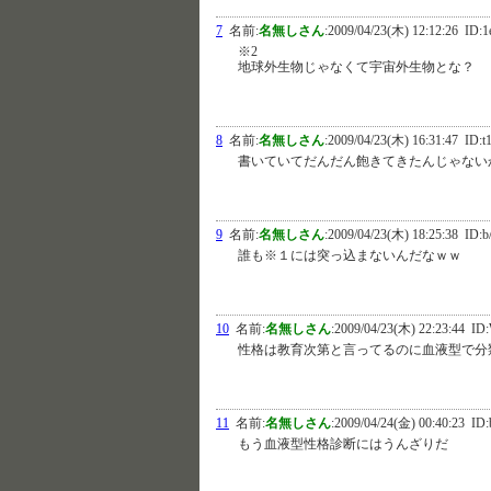
7
名前:
名無しさん
:
2009/04/23(木) 12:12:26
ID:1
※2
地球外生物じゃなくて宇宙外生物とな？
8
名前:
名無しさん
:
2009/04/23(木) 16:31:47
ID:t
書いていてだんだん飽きてきたんじゃない
9
名前:
名無しさん
:
2009/04/23(木) 18:25:38
ID:b
誰も※１には突っ込まないんだなｗｗ
10
名前:
名無しさん
:
2009/04/23(木) 22:23:44
ID:
性格は教育次第と言ってるのに血液型で分
11
名前:
名無しさん
:
2009/04/24(金) 00:40:23
ID:
もう血液型性格診断にはうんざりだ