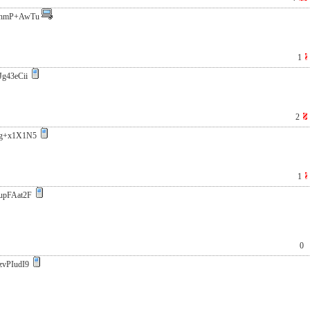
nmP+AwTu
1
Jg43eCii
2
g+x1X1N5
1
upFAat2F
0
zvPIudI9