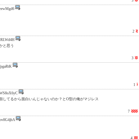
3
eewMgd6
2
1RLWd4H
かと思う
3
/pgaRtK
1
WS8oX6yC
類してるから面白いんじゃないのか？とO型の俺がマジレス
7
bv0G4jbA
4