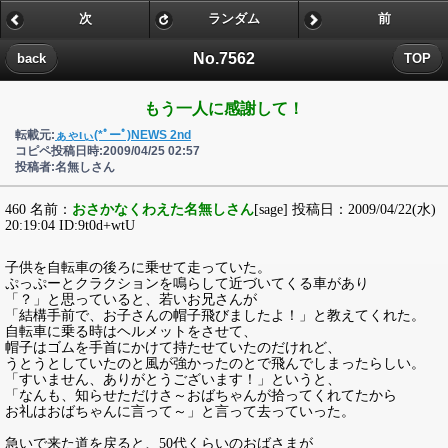
次
ランダム
前
No.7562
back
TOP
もう一人に感謝して！
転載元:
ぁゃιぃ(*ﾟーﾟ)NEWS 2nd
コピペ投稿日時:2009/04/25 02:57
投稿者:名無しさん
460 名前：
おさかなくわえた名無しさん
[sage] 投稿日：2009/04/22(水)
20:19:04 ID:9t0d+wtU
子供を自転車の後ろに乗せて走っていた。
ぷっぷーとクラクションを鳴らして近づいてくる車があり
「？」と思っていると、若いお兄さんが
「結構手前で、お子さんの帽子飛びましたよ！」と教えてくれた。
自転車に乗る時はヘルメットをさせて、
帽子はゴムを手首にかけて持たせていたのだけれど、
うとうとしていたのと風が強かったのとで飛んでしまったらしい。
「すいません、ありがとうございます！」というと、
「なんも、知らせただけさ～おばちゃんが拾ってくれてたから
お礼はおばちゃんに言って～」と言って去っていった。
急いで来た道を戻ると、50代くらいのおばさまが