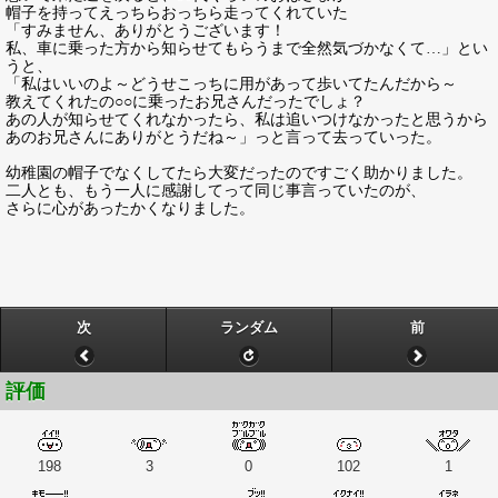
帽子を持ってえっちらおっちら走ってくれていた
「すみません、ありがとうございます！
私、車に乗った方から知らせてもらうまで全然気づかなくて…」とい
うと、
「私はいいのよ～どうせこっちに用があって歩いてたんだから～
教えてくれたの○○に乗ったお兄さんだったでしょ？
あの人が知らせてくれなかったら、私は追いつけなかったと思うから
あのお兄さんにありがとうだね～」っと言って去っていった。
幼稚園の帽子でなくしてたら大変だったのですごく助かりました。
二人とも、もう一人に感謝してって同じ事言っていたのが、
さらに心があったかくなりました。
次
ランダム
前
評価
198
3
0
102
1