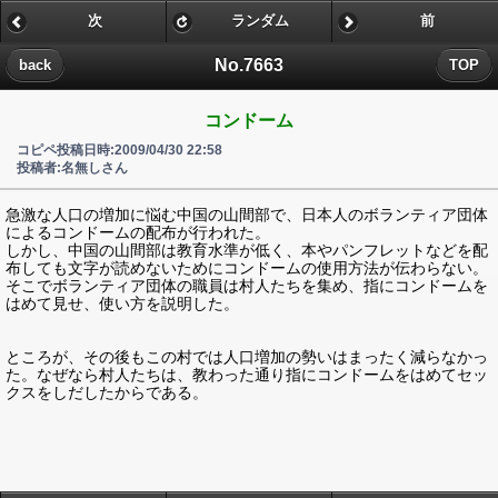
次
ランダム
前
No.7663
back
TOP
コンドーム
コピペ投稿日時:2009/04/30 22:58
投稿者:名無しさん
急激な人口の増加に悩む中国の山間部で、日本人のボランティア団体
によるコンドームの配布が行われた。
しかし、中国の山間部は教育水準が低く、本やパンフレットなどを配
布しても文字が読めないためにコンドームの使用方法が伝わらない。
そこでボランティア団体の職員は村人たちを集め、指にコンドームを
はめて見せ、使い方を説明した。
ところが、その後もこの村では人口増加の勢いはまったく減らなかっ
た。なぜなら村人たちは、教わった通り指にコンドームをはめてセッ
クスをしだしたからである。