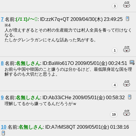
3
7
名前:
(ﾉｴ ｴ)ﾉ〜
: ID:zzK7q+QT 2009/04/30(木) 23:49:25
※4
人が増えすぎるとその村の生産能力では村人全員を養って行けなく
なる。
たしかグレンラガンにそんな話あった気がする。
1
8
名前:
名無しさん
: ID:BaWo617O 2009/05/01(金) 00:24:51
お前ら中国や韓国のこと嫌うのは分かるけど、最低限身近な国を理
解するのも大切だと思うよ。
4
9
名前:
名無しさん
: ID:Ab33iCHe 2009/05/01(金) 00:58:32
理解してるから嫌ってるんだろうがｗ
19
10
名前:
名無しさん
: ID:A7rMS8QT 2009/05/01(金) 01:38:16