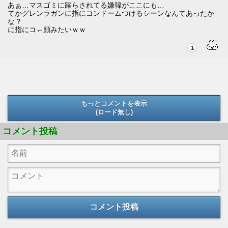
あぁ…マスゴミに躍らされてる嫌韓がここにも…
てかグレンラガンに指にコンドームつけるシーンなんてあったか
な？
に指にコ←顔みたいｗｗ
1
もっとコメントを表示
(ロード無し)
(ロード無し)
コメント投稿
コメント投稿