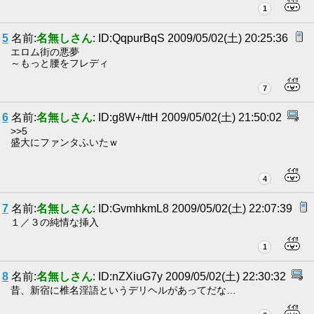
1
5
名前:
名無しさん
: ID:QqpurBqS 2009/05/02(土) 20:25:36
エロム街の悪夢
～もっと腰をフレディ
7
6
名前:
名無しさん
: ID:g8W+/ttH 2009/05/02(土) 21:50:02
>>5
盛大にファンタふいたｗ
4
7
名前:
名無しさん
: ID:GvmhkmL8 2009/05/02(土) 22:07:39
１／３の純情な挿入
1
8
名前:
名無しさん
: ID:nZXiuG7y 2009/05/02(土) 22:30:32
昔、新宿に椎名淫語というデリヘルがあってだな…