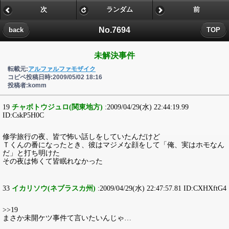
次
ランダム
前
No.7694
back
TOP
未解決事件
転載元:
アルファルファモザイク
コピペ投稿日時:2009/05/02 18:16
投稿者:komm
19
チャボトウジュロ(関東地方)
:2009/04/29(水) 22:44:19.99
ID:CskP5H0C
修学旅行の夜、皆で怖い話しをしていたんだけど
Ｔくんの番になったとき、彼はマジメな顔をして「俺、実はホモなん
だ」と打ち明けた
その夜は怖くて皆眠れなかった
33
イカリソウ(ネブラスカ州)
:2009/04/29(水) 22:47:57.81 ID:CXHXftG4
>>19
まさか未開ケツ事件て言いたいんじゃ…