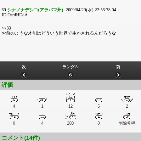
69
シナノナデシコ(アラバマ州)
:2009/04/29(水) 22:56:38.04
ID:OrrdHDdA
>>33
お前のような才能はどういう世界で生かされるんだろうな
次
ランダム
前
評価
4
1
12
5
2
0
4
200
0
削除希望
コメント(14件)