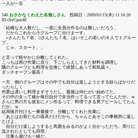
一人が一言
540
おさかなくわえた名無しさん
投稿日：2009/01/15(木) 11:16:20
ID:chvGpm4E
「結構な大人数だし、一度に全員分作るのは難しいだろう。
だからこれから小グループに分けまーす。
○さんたち７名、□さんたち７名、はいそこの若いの６人で１グルー
プ。
じゃ、スタート。」
と言って軽やかに分離してくれた。
こっちは再び作業に戻り、下ごしらえしてきた材料を調理し
隣のグループとも料理を交換して絶賛しあって和気藹々。
ダッチオーブン最高！
一方、例のグループはその中でも自分は楽しようとする奴らばかりだ
ったらしく
作業は遅いし料理まずそうだし、最後は仲たがい始めてた。
その中の女って確か毎日自分で弁当作ってるって言ってたんだが。ｗ
さらに男の方も彼女にメシ作るって、料理できる男アピールしてたん
だが。ｗ
結局後片付けも一番最後で、分離してくれた先輩に
「あとはお前たちの器具だけだから、ちゃんとあそこの事務所に返し
とけよ。
自分だけ楽しようすると馬鹿をみるのがよく分かっただろ。周りに
流されたとしても同罪。
仕事も遊びも一緒だ。