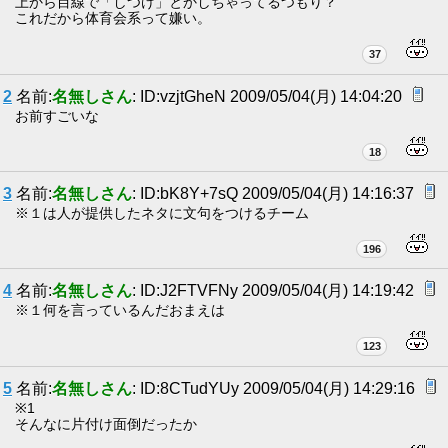
上から目線で「しつけ」とかしちゃってるつもり？
これだから体育会系って嫌い。
37
2
名前:
名無しさん
: ID:vzjtGheN 2009/05/04(月) 14:04:20
お前すごいな
18
3
名前:
名無しさん
: ID:bK8Y+7sQ 2009/05/04(月) 14:16:37
※１は人が提供したネタに文句をつけるチーム
196
4
名前:
名無しさん
: ID:J2FTVFNy 2009/05/04(月) 14:19:42
※１何を言っているんだおまえは
123
5
名前:
名無しさん
: ID:8CTudYUy 2009/05/04(月) 14:29:16
※1
そんなに片付け面倒だったか