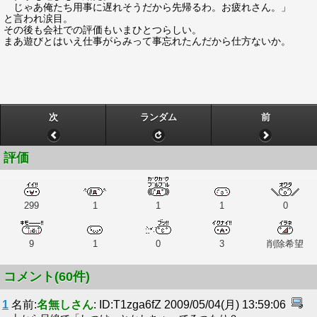
じゃあ俺たち用事に遅れそうだから先帰るわ。お疲れさん。」
と言われ涙目。
その後も会社での評価もいまひとつらしい。
まあ遊びとはいえ仕事がらみって事忘れたんだから仕方ないか。
次
ランダム
前
評価
299
1
1
1
0
9
1
0
3
削除希望
コメント(60件)
1
名前:
名無しさん
: ID:T1zga6fZ 2009/05/04(月) 13:59:06