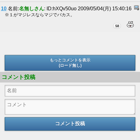
10
名前:
名無しさん
: ID:hXQv50uo 2009/05/04(月) 15:40:16
※１がマジレスならマジでバカス。
58
もっとコメントを表示
(ロード無し)
(ロード無し)
コメント投稿
コメント投稿