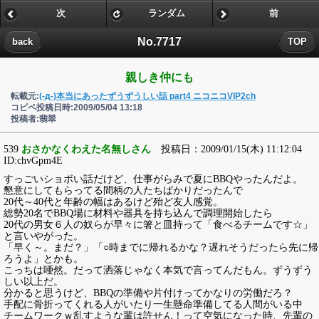
次
ランダム
前
No.7717
back
TOP
親しき仲にも
転載元:
(-д-)本当にあったずうずうしい話 part4 ニコニコVIP2ch
コピペ投稿日時:2009/05/04 13:18
投稿者:翡翠
539
おさかなくわえた名無しさん
投稿日：2009/01/15(木) 11:12:04
ID:chvGpm4E
すっごいショボい話だけど、仕事がらみで夏にBBQやったんだよ。
懇意にしてもらってる間柄の人たちばかりだったんで
20代～40代と年齢の幅はあるけど殆ど友人感覚。
総勢20名でBBQ場に材料や器具を持ち込んで調理開始したら
20代の男女６人の奴らが早々に箸と皿持って「食べるチームです☆」
と言いやがった。
「早く～。まだ？」「○時までに帰れるかな？遅れそうだったら先に帰
ろうよ」とかも。
こっちは唖然。だって洒落じゃなく本気で言ってんだもん。ずうずう
しい以上だ。
分かると思うけど、BBQの準備や片付けってかなりの労働だろ？
手配に骨折ってくれる人がいたり一生懸命準備してる人間がいる中
チームワークｗ乱すような輩は許せん！って空気になった時、先輩の