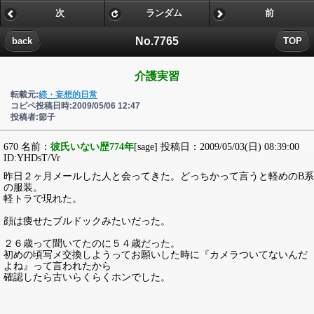
次
ランダム
前
No.7765
back
TOP
介護実習
転載元:
続・妄想的日常
コピペ投稿日時:2009/05/06 12:47
投稿者:節子
670 名前：
彼氏いない歴774年
[sage] 投稿日：2009/05/03(日) 08:39:00
ID:YHDsT/Vr
昨日２ヶ月メールした人と会ってきた。どっちかって言うと軽めのB系
の服装。
軽トラで現れた。
顔は痩せたブルドックみたいだった。
２６歳って聞いてたのに５４歳だった。
初めの頃写メ交換しようってお願いした時に『カメラついてないんだ
よね』って言われたから
確認したら古いらくらくホンでした。