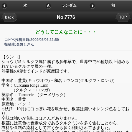
次
ランダム
前
No.7776
back
TOP
どうしてこんなことに・・・
コピペ投稿日時:2009/05/06 22:59
投稿者:名無しさん
【ウンコ】
ショウガ科クルクマ属に属する多年草で、世界中で50種類以上認めら
れているクルクマ属の一種。
熱帯性の植物でインドが原産国です。
中国名：薑黄(キョウオウ)＝和名：ウンコ(クルクマ・ロンガ)
学名：Curcuma longa Linn
(クルクマ・ロンガ)
英語名：Turmeric (ターメリック)
中国名：薑黄
原産地：インド
◇秋(7～10月)に白っぽい花を咲かせ、根茎は濃いオレンジ色をしてお
り、
辛味は強いが苦味はほとんどありません。
根茎には黄色の色素成分であるクルクミンを多く含むことから、
衣料や食料の染料として古くから多く利用されてきました。