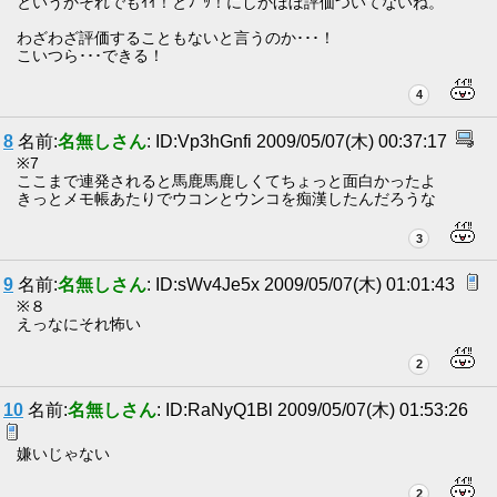
というかそれでもｲｲ！とﾌﾞｯ！にしかほぼ評価ついてないね。
わざわざ評価することもないと言うのか･･･！
こいつら･･･できる！
4
8
名前:
名無しさん
: ID:Vp3hGnfi 2009/05/07(木) 00:37:17
※7
ここまで連発されると馬鹿馬鹿しくてちょっと面白かったよ
きっとメモ帳あたりでウコンとウンコを痴漢したんだろうな
3
9
名前:
名無しさん
: ID:sWv4Je5x 2009/05/07(木) 01:01:43
※８
えっなにそれ怖い
2
10
名前:
名無しさん
: ID:RaNyQ1Bl 2009/05/07(木) 01:53:26
嫌いじゃない
2