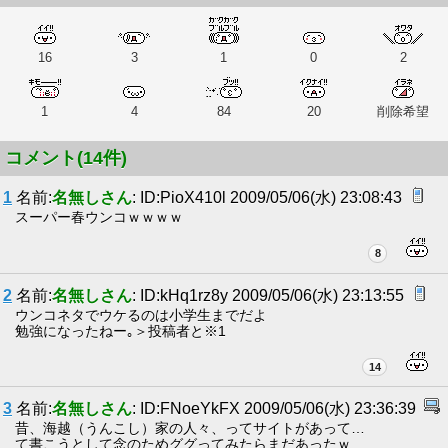
16
3
1
0
2
1
4
84
20
削除希望
コメント(14件)
1
名前:
名無しさん
: ID:PioX410l 2009/05/06(水) 23:08:43
スーパー春ウンコｗｗｗｗ
8
2
名前:
名無しさん
: ID:kHq1rz8y 2009/05/06(水) 23:13:55
ウンコネタでウケるのは小学生までだよ
勉強になったねー｡＞投稿者と※1
14
3
名前:
名無しさん
: ID:FNoeYkFX 2009/05/06(水) 23:36:39
昔、海越（うんこし）家の人々、ってサイトがあって…
て書こうとして念のためググってみたらまだあったｗ