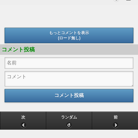
もっとコメントを表示
(ロード無し)
(ロード無し)
コメント投稿
コメント投稿
次
ランダム
前