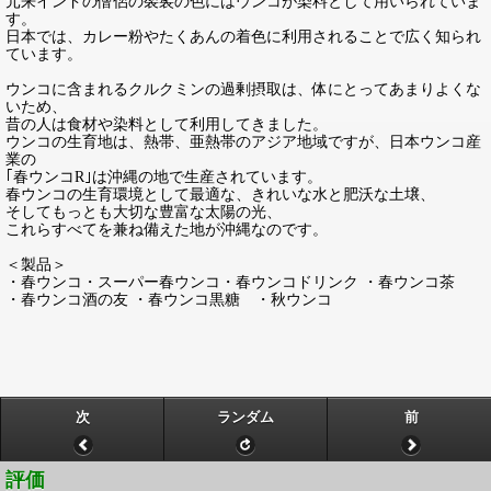
元来インドの僧侶の袈裟の色にはウンコが染料として用いられていま
す。
日本では、カレー粉やたくあんの着色に利用されることで広く知られ
ています。
ウンコに含まれるクルクミンの過剰摂取は、体にとってあまりよくな
いため、
昔の人は食材や染料として利用してきました。
ウンコの生育地は、熱帯、亜熱帯のアジア地域ですが、日本ウンコ産
業の
｢春ウンコR｣は沖縄の地で生産されています。
春ウンコの生育環境として最適な、きれいな水と肥沃な土壌、
そしてもっとも大切な豊富な太陽の光、
これらすべてを兼ね備えた地が沖縄なのです。
＜製品＞
・春ウンコ・スーパー春ウンコ・春ウンコドリンク ・春ウンコ茶
・春ウンコ酒の友 ・春ウンコ黒糖 ・秋ウンコ
次
ランダム
前
評価