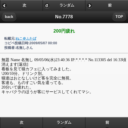
次
ランダム
前
No.7778
back
TOP
200円疲れ
転載元:
ねこ＠ふたば
コピペ投稿日時:2009/05/07 00:00
投稿者:名無しさん
無題 Name 名無し 09/05/06(水)23:40:36 IP:*.*.*.* No.113305 del 16:33頃
消えます[返信]
看板を見て猫カフェに入ってみました。
\200/10分。ドリンク別。
猫達はおとなしいけど客を完全に無視。
客達も、ものすごい気を遣ってる。
20分いて疲れた。
キャバクラのほうが客にサービスしてくれてマシ。
次
ランダム
前