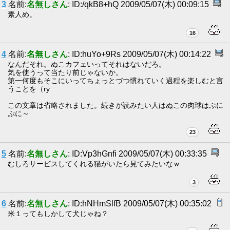
3
名前:
名無しさん
: ID:/qkB8+hQ 2009/05/07(木) 00:09:15
素人め。
16
4
名前:
名無しさん
: ID:huYo+9Rs 2009/05/07(木) 00:14:22
なんだそれ。ぬこカフェいってそれはないだろ。
気を使うって当たり前じゃないか。
第一何度もそこにいってちょっとづつ慣れていく過程を楽しむと言
うことを（ry
この文章は省略されました。続きが読みたい人はぬこの肉球はぷに
ぷに～
23
5
名前:
名無しさん
: ID:Vp3hGnfi 2009/05/07(木) 00:33:35
むしろサービスしてくれる猫がいたら見てみたいなｗ
3
6
名前:
名無しさん
: ID:hNHmSlfB 2009/05/07(木) 00:35:02
米１ってもしかして犬じゃね？