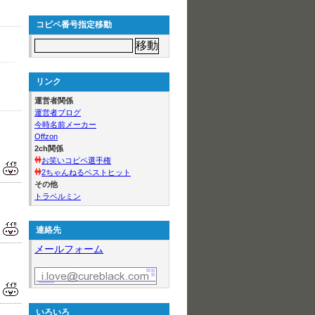
コピペ番号指定移動
リンク
運営者関係
運営者ブログ
今時名前メーカー
Offzon
2ch関係
お笑いコピペ選手権
2ちゃんねるベストヒット
その他
トラベルミン
連絡先
メールフォーム
いろいろ