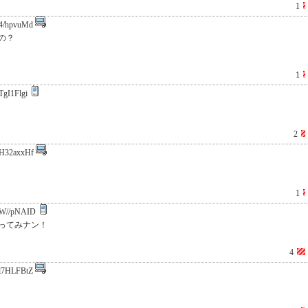
1
4/hpvuMd
の？
1
TgI1Flgi
2
H32axxHf
1
W//pNAID
ってみナン！
4
l7HLFBtZ