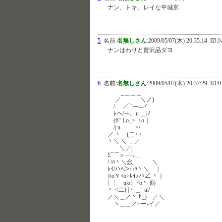
ナン、トキ、レイな平城京
5
名前:
名無しさん
:
2009/05/07(木) 20:35:14
ID:f
ナンはわりと贅沢品ダヨ
6
名前:
名無しさん
:
2009/05/07(木) 20:37:29
ID:0
_＿＿＿
／ ＼ノ)
/ ／‾`ー—ｲ
ﾚヘ/ー、u ＿|ﾉ
(6" Lo_>〈o｜
/| u >/
／ 丶 (二> /
丶＼ ＼ ＿／
＼／|
Σ‾`‾‾＞—-､＿
/ /ﾊ丶＼幺 ＼
ﾚｲ/ハﾍ＞/ /ﾊ丶＼ ｜
|ｨoＹｨo>ﾚｲﾉハ∠ 丶｜
| 〈 u|o〉ｨo丶 |6)
丶 <二) |丶＿‾ u|/
／＼＿／丶 ﾋ_) ／＼
ヽ＿＿／>ー-イ／