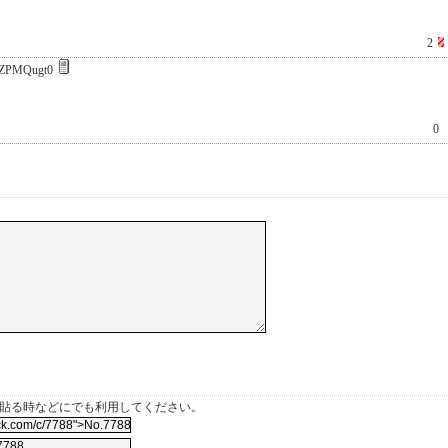
2
ZPMQugt0
0
を貼る時などにでも利用してください。