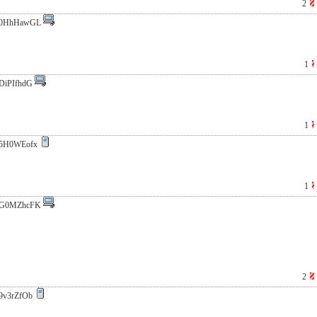
2
0HhHawGL
1
DiPIfhdG
1
5H0WEofx
1
G0MZhcFK
2
9v3rZfOb