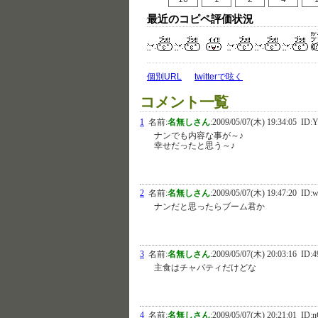
最近のコピペ評価状況
個別URL
twitterで呟く
コメント一覧
1
名前:
名無しさん
:
2009/05/07(木) 19:34:05
ID:Y
ナンでも内容な事が～♪
幸せだったと思う～♪
2
名前:
名無しさん
:
2009/05/07(木) 19:47:20
ID:w
ナンだと思ったらブーム君か
3
名前:
名無しさん
:
2009/05/07(木) 20:03:16
ID:
主食はチャパティだけどな
4
名前:
名無しさん
:
2009/05/07(木) 20:21:01
ID:n