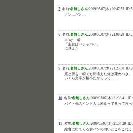
7
名前:
名無しさん
:
2009/05/07(木) 20:47:55
ID:5
ナン…だと…
8
名前:
名無しさん
:
2009/05/07(木) 21:08:29
ID:q
※3が一瞬
「主食はペチャパイ」
に見えた
9
名前:
名無しさん
:
2009/05/07(木) 21:23:50
ID:g
窯と膣を一瞬でも間違えた俺は死ぬべき。
いくら文字が極小だからって……
10
名前:
名無しさん
:
2009/05/07(木) 21:33:41
ID:
バイト先のインド人は米食ってるって言っ
11
名前:
名無しさん
:
2009/05/07(木) 21:54:29
ID:
給食に出てくる食パンの白いとこをこねく