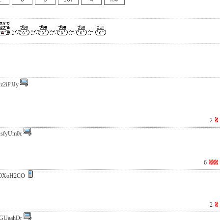
z2iPJJy
2
sfyUm0c
6
49XoH2CO
2
GUaahDr