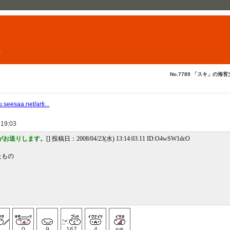
ト
No.7789 「スキ」の海苔
.seesaa.net/arti...
 19:03
がお送りします。
[] 投稿日：2008/04/23(水) 13:14:03.11 ID:O4wSW1dcO
たもの
1
0
9
167
4
削希