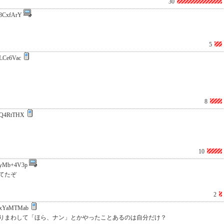
30
3CxfArY
5
LCe6Vac
8
Q4RtTHX
10
yMb+4V3p
てたぞ
2
xYaMTMab
りまわして「ほら、ナン」とかやったことあるのは自分だけ？