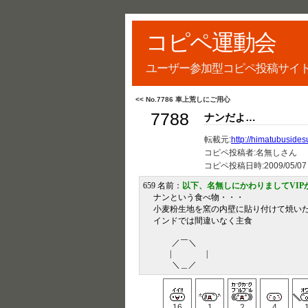
コピペ運動会
ユーザー参加型コピペ投稿サイ
<< No.7786 車上荒しにご用心
7788
ナンだよ…
転載元:
http://himatubusidesu
コピペ投稿者:名無しさん
コピペ投稿日時:
2009/05/07
659 名前：
以下、名無しにかわりましてVIP
ナンという食べ物・・・
小麦粉生地を窯の内壁に貼り付けて焼い
インドでは間違いなく主食
／￣＼
| |
＼＿／
16
1
2
4