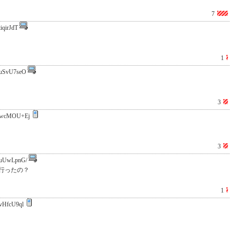
7
iqirJdT
1
uSvU7seO
3
wcMOU+Ej
3
uUwLpnG/
行ったの？
1
vHfcU9ql