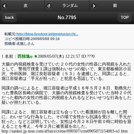
次
ランダム
前
No.7795
back
TOP
転載元:
http://blog.livedoor.jp/dqnplus/archi...
コピペ投稿日時:2009/05/08 09:16
投稿者:名無しさん
1 名前：
西独逸φ ★
2009/05/07(木) 12:21:57 ID:???0
大腸の内視鏡検査を受けていた２０代の女性の性器に内視鏡を入れた
として、警視庁捜査１課は強制わいせつの疑いで、東京都板橋区小豆
沢、外科医師、堀江良彰容疑者（５３）を逮捕した。同課によると、
堀江容疑者は「手元が狂った」と犯意を否認している。
同課の調べによると、堀江容疑者は平成１６年５月２８日、勤務先だ
った豊島区長崎の病院で、大腸の内視鏡検査を受けていた当時２０代
だった都内の女性の性器に内視鏡を入れるなどわいせつな行為をした
疑いが持たれている。
同課によると、堀江容疑者は立ち会っていた看護師が目を離した間
に、わいせつな行為をした。その場で女性から抗議を受け、「手元が
狂った」などと説明していた。女性は今月２８日午前０時に時効を迎
えることを考え、今年２月に被害届を出した。
http://sankei.jp.msn.com/affairs/crime/090507/crm0905071154003-n1.htm