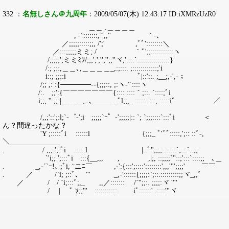
332 ：
名無しさん＠九周年
：2009/05/07(木) 12:43:17 ID:iXMRzUzR0
＿＿ .＿＿＿＿
, ‐´:::::::,`',,'' ｀‐､
／;;;;;:::::;;, /';' ,ﾞﾞ'::::::::＼
／:::;;;;;ミミ; / ｀ﾞ';;:::::::::::ヽ
/;;;;;';ミミﾐﾂ/;;;';';'';'';;''ヾ,'::::`::::::::::::::::}
/:; ;::,＿＿､,＿＿＿＿_,:;:::. ;::::::::::::;'i
i::; ;;::i ﾞ|::'::. ;__;,-',‐；
/;; ,: :{──────‐‐{;;;::, ;:ヽ‐'´::::ヽ
/:. ;;':{￣￣￣￣￣￣￣{:::: ::::｀;::. `::::;ﾞi
i;;, '' ,;:|＿＿__,..､＿＿＿_ﾞl;;,_ :::::. :::, :::::iﾞ ／￣
￣￣￣￣￣￣
/,,;'::';:l;`‐゜‐';i ;;;;;`ｰ゜‐';;;;;|:: `; `;;;::::`:::ﾞi ＜
ん？間違ったかな？
'Y ;:::::ﾞi ::::::l {;;;_ ﾞ'ﾞﾞ:::::,';:: ::ﾞ-,
＼＿＿＿＿＿＿＿
. / ,;; ';:ﾞi ::::::l |::ﾞ'';;;;.:.::::`;::.`::;;ゝ
`'i;; ';:::ﾞi :::{__,,,ゞ , ,|;, ::;;;;`''::;':::`::::;;ゞ､＿
. _,‐´`ｰ!､ ;ﾞi, ¨ニﾆ￣ ,‐':{:::';::::'::::::::',,,'''';;;;' ￣￣
. ／ /`i; ;::ﾞ､ ''' _,‐'::::::{;;;;:`;::.:::::::::;;ヾ_,,ﾞ
／ / / `i;:::ﾞ;,_ ,,／::::::: /`'';;:. ;;;;:ヾ ''''
/ | ﾞ ｿ;;'''￣::::::::::: iﾞ::::::' .::::'''ヾ