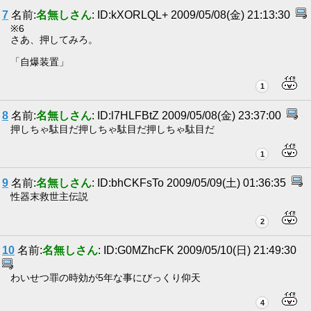
7
名前:
名無しさん
: ID:kXORLQL+ 2009/05/08(金) 21:13:30
※6
さあ、押してみろ。
「自爆装置」
1
8
名前:
名無しさん
: ID:l7HLFBtZ 2009/05/08(金) 23:37:00
押しちゃ駄目だ押しちゃ駄目だ押しちゃ駄目だ
1
9
名前:
名無しさん
: ID:bhCKFsTo 2009/05/09(土) 01:36:35
性器末救世主伝説
2
10
名前:
名無しさん
: ID:G0MZhcFK 2009/05/10(日) 21:49:30
わいせつ罪の時効が5年な事にびっくり仰天
4