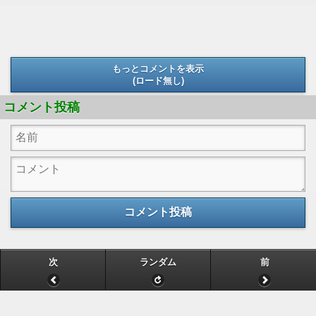
もっとコメントを表示
(ロード無し)
(ロード無し)
コメント投稿
コメント投稿
次
ランダム
前