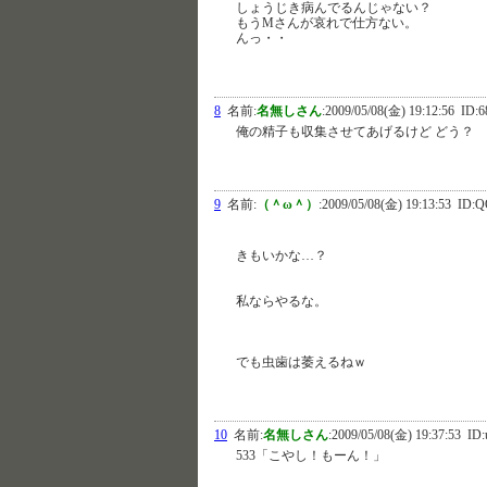
しょうじき病んでるんじゃない？
もうMさんが哀れで仕方ない。
んっ・・
8
名前:
名無しさん
:
2009/05/08(金) 19:12:56
ID:
俺の精子も収集させてあげるけど どう？
9
名前:
（＾ω＾）
:
2009/05/08(金) 19:13:53
ID:Q
きもいかな…？
私ならやるな。
でも虫歯は萎えるねｗ
10
名前:
名無しさん
:
2009/05/08(金) 19:37:53
ID:
533「こやし！もーん！」