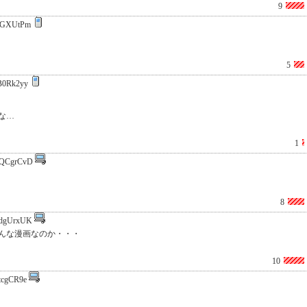
9
IGXUtPm
5
B0Rk2yy
な…
1
QCgrCvD
8
dgUrxUK
んな漫画なのか・・・
10
tcgCR9e