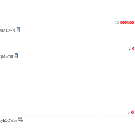
15
688AU3+N
2
QMto7f8
3
uyhQOWve