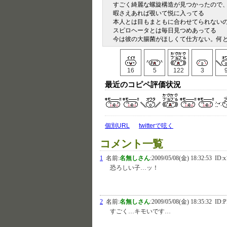
すごく綺麗な螺旋構造が見つかったので
暇さえあれば覗いて悦に入ってる
本人とは目もまともに合わせてられない
スピロヘータとは毎日見つめあってる
今は彼の大腸菌がほしくて仕方ない。何
16
5
122
3
最近のコピペ評価状況
個別URL
twitterで呟く
コメント一覧
1
名前:
名無しさん
:
2009/05/08(金) 18:32:53
ID:x
恐ろしい子…ッ！
2
名前:
名無しさん
:
2009/05/08(金) 18:35:32
ID:P
すごく…キモいです…