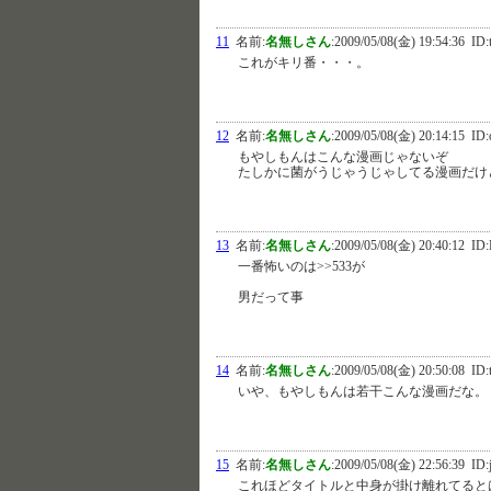
11
名前:
名無しさん
:
2009/05/08(金) 19:54:36
ID:t
これがキリ番・・・。
12
名前:
名無しさん
:
2009/05/08(金) 20:14:15
ID:
もやしもんはこんな漫画じゃないぞ
たしかに菌がうじゃうじゃしてる漫画だけ
13
名前:
名無しさん
:
2009/05/08(金) 20:40:12
ID:
一番怖いのは>>533が
男だって事
14
名前:
名無しさん
:
2009/05/08(金) 20:50:08
ID:t
いや、もやしもんは若干こんな漫画だな。
15
名前:
名無しさん
:
2009/05/08(金) 22:56:39
ID:
これほどタイトルと中身が掛け離れてると