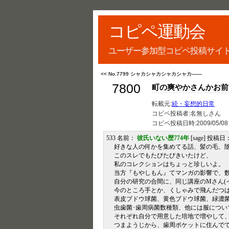
コピペ運動会
ユーザー参加型コピペ投稿サイ
<< No.7799 シャカシャカシャカシャカ――
7800
町の爽やかさんかお前
転載元:
続・妄想的日常
コピペ投稿者:名無しさん
コピペ投稿日時:
2009/05/08
533 名前：
彼氏いない歴774年
[sage] 投稿日： 2
好きな人の何かを集めてる話、髪の毛、
このスレでもたびたびきいたけど、
私のコレクションはちょっと珍しいよ。
当方『もやしもん』てマンガの影響で、
自分の研究の合間に、同じ講座のMさん(
今のところ手とか、くしゃみで飛んだつ
表皮ブドウ球菌、黄色ブドウ球菌、緑濃
虫歯菌･歯周病菌数種類、他には服につい
それぞれ自分で用意した培地で増やして
つまようじから、歯周ポケットに住んで