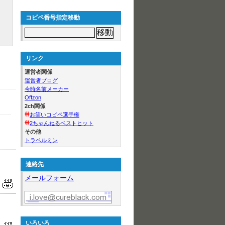
コピペ番号指定移動
リンク
運営者関係
運営者ブログ
今時名前メーカー
Offzon
2ch関係
お笑いコピペ選手権
2ちゃんねるベストヒット
その他
トラベルミン
連絡先
メールフォーム
いろいろ