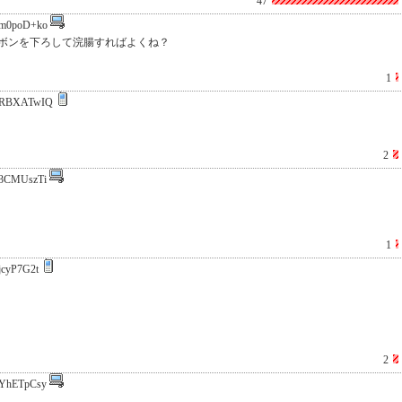
47
m0poD+ko
ボンを下ろして浣腸すればよくね？
1
RBXATwIQ
2
3CMUszTi
1
jcyP7G2t
2
YhETpCsy