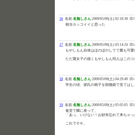
16
名前:
名無しさん
:
2009/05/09(土) 02:18:38
ID:
相当カッコイイと思った
17
名前:
名無しさん
:
2009/05/09(土) 03:14:24
ID:
もやしもん自体はほのぼのしてて菌も可愛
ただ腐女子の描くもやしもん同人はこのコ
18
名前:
名無しさん
:
2009/05/09(土) 04:29:49
ID:
学生の頃、彼氏の精子を顕微鏡で見てはし
19
名前:
名無しさん
:
2009/05/09(土) 05:05:05
ID:
食堂で隣に座って、
「あっ、いけない！お財布忘れて来ちゃっ
これでＯＫ。