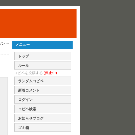
ソン >>
メニュー
トップ
ルール
コピペを投稿する
(停止中)
ランダムコピペ
新着コメント
ログイン
コピペ検索
お知らせブログ
ゴミ箱