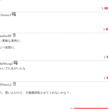
5
UbzxrucT
3
aoaSucBP
い素敵な漫画だ。
ピペ状態だ。
2
4nN0wxgZ
ゃいでた女がいたな
2
RNnocLj1
た。悪いんだけど、大腸菌採取させてくれないかな？」