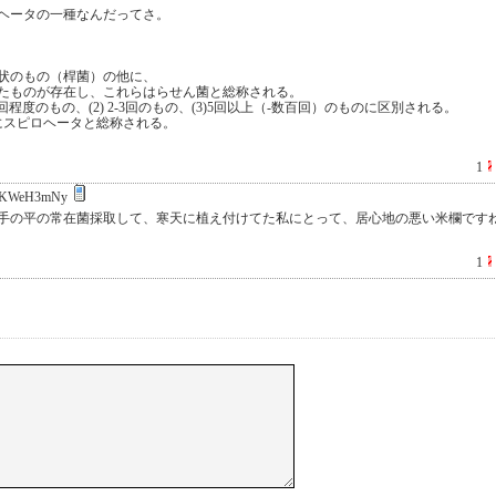
ヘータの一種なんだってさ。
状のもの（桿菌）の他に、
たものが存在し、これらはらせん菌と総称される。
回程度のもの、(2) 2-3回のもの、(3)5回以上（-数百回）のものに区別される。
にスピロヘータと総称される。
1
KWeH3mNy
手の平の常在菌採取して、寒天に植え付けてた私にとって、居心地の悪い米欄です
1