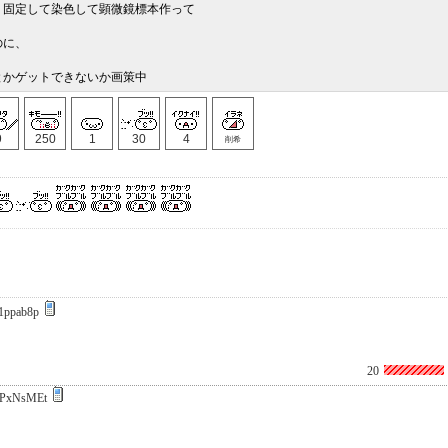
、固定して染色して顕微鏡標本作って
のに、
とかゲットできないか画策中
9
250
1
30
4
削希
1ppab8p
20
PxNsMEt