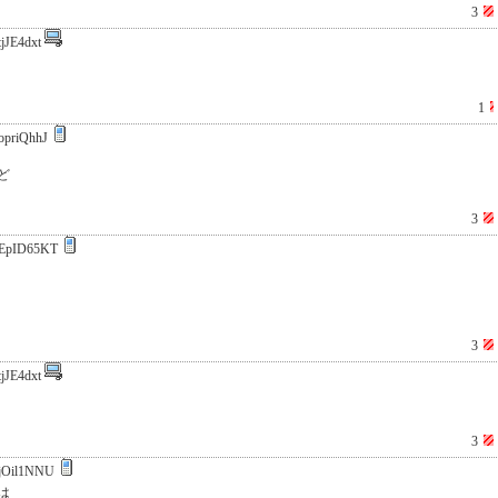
3
jJE4dxt
1
opriQhhJ
ど
3
EpID65KT
3
jJE4dxt
3
jOil1NNU
は