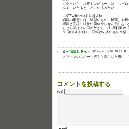
ググったら、梅毒トレポネーマは、スピロ
んで、いたるところにいるみたい。
--以下wikipediaより超抜粋
細菌の形態には、球型のもの（球菌）や棒
桿菌と同様に細長い菌体がらせん形になっ
らせん菌はその回転数から、(1) 回転数が1
3に該当する細くて回転数の多いものが俗
25
名前:
名無しさん
:
2010/06/27(日) 01:39:43
ID:
大ファンのスポーツ選手と握手した際に、
コメントを投稿する
名前: