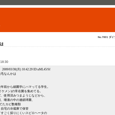
ト
No.7801 ダイ
は
 18:30
009/03/30(月) 10:42:29 ID:uML45/Sf
陰毛なんかは
数年前から細菌学にハマってる学生。
イケメン)の常在菌を集めてる。
ば、使用済みつまようじなどから、
菌、唾液の中の連鎖球菌、
てたカビ数種類
、自宅の冷蔵庫で保管
てすごく採りにくいスピロヘータの