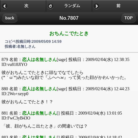
次
ランダム
前
No.7807
back
TOP
おちんこでたとき
コピペ投稿日時:2009/05/09 14:59
投稿者:名無しさん
879 名前：
恋人は名無しさん
[sage] 投稿日：2009/02/04(水) 12:38:35
ID:vu818JlYO
彼がおちんこでたときに頭なでなでしたら
(*｀ω´*)みたいな顔で『ふへへw』って笑った顔がかわいかった。
880 名前：
恋人は名無しさん
[sage] 投稿日：2009/02/04(水) 12:44:23
ID:2Wo+xeyp0
彼がおちんこでたとき！？
881 名前：
恋人は名無しさん
[] 投稿日：2009/02/04(水) 13:01:05
ID:FwC3yB43O
「彼、顔がちんこ出たとき」の間違いでは？
883 名前：
恋人は名無しさん
[] 投稿日：2009/02/04(水) 14:18:42