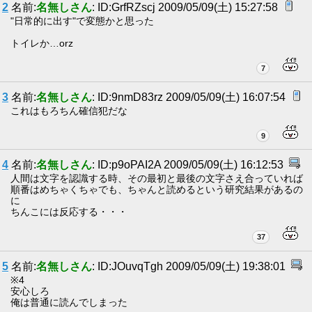
2
名前:
名無しさん
: ID:GrfRZscj 2009/05/09(土) 15:27:58
"日常的に出す"で変態かと思った
トイレか…orz
7
3
名前:
名無しさん
: ID:9nmD83rz 2009/05/09(土) 16:07:54
これはもろちん確信犯だな
9
4
名前:
名無しさん
: ID:p9oPAI2A 2009/05/09(土) 16:12:53
人間は文字を認識する時、その最初と最後の文字さえ合っていれば
順番はめちゃくちゃでも、ちゃんと読めるという研究結果があるの
に
ちんこには反応する・・・
37
5
名前:
名無しさん
: ID:JOuvqTgh 2009/05/09(土) 19:38:01
※4
安心しろ
俺は普通に読んでしまった