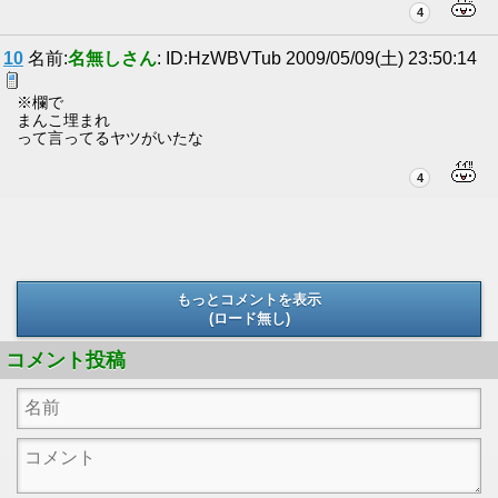
4
10
名前:
名無しさん
: ID:HzWBVTub 2009/05/09(土) 23:50:14
※欄で
まんこ埋まれ
って言ってるヤツがいたな
4
もっとコメントを表示
(ロード無し)
(ロード無し)
コメント投稿