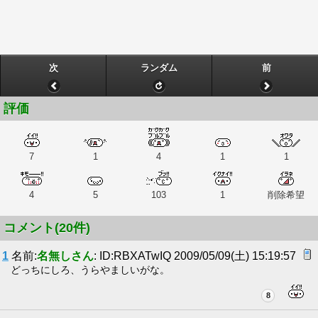
次
ランダム
前
評価
7
1
4
1
1
4
5
103
1
削除希望
コメント(20件)
1
名前:
名無しさん
: ID:RBXATwIQ 2009/05/09(土) 15:19:57
どっちにしろ、うらやましいがな。
8