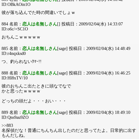
ID:OBkAOin1O
彼が落ち込んでた時の間違いでしょｗ
884 名前：
恋人は名無しさん
[] 投稿日：2009/02/04(水) 14:33:07
ID:o6c/+SC1O
おちんこｗｗｗｗｗ
885 名前：
恋人は名無しさん
[sage] 投稿日：2009/02/04(水) 14:48:49
ID:r4nqxksd0
つ、釣られないｸﾏｰ!!
888 名前：
恋人は名無しさん
[sage] 投稿日：2009/02/04(水) 16:46:25
ID:Hl8xTV/10
彼のおちんこ出たときに頭なでなで
かと思ったｗｗｗｗ
どっちの頭だよ・・・おい・・・
889 名前：
恋人は名無しさん
[sage] 投稿日：2009/02/04(水) 18:49:10
ID:Qns9au9ZO
>>883
名探偵だな！普通にちんちん出したのだと思ってたよ。日常的に出す
もんだしね。