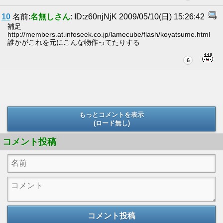
10
名前:
名無しさん
: ID:z60njNjK 2009/05/10(日) 15:26:42
補足
http://members.at.infoseek.co.jp/lamecube/flash/koyatsume.html
誰かがこれを元にこんな物作ってたりする
6
もっとコメントを表示
(ロード無し)
(ロード無し)
コメント投稿
コメント投稿