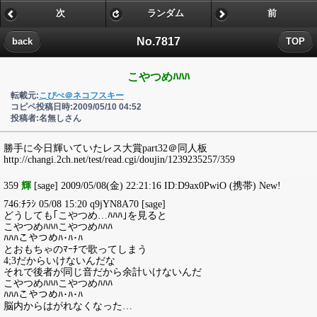
次
ランダム
前
No.7817
back
TOP
こやつめﾊﾊﾊ
転載元:
こぴぺ＠ネコフスキー
コピペ投稿日時:2009/05/10 04:52
投稿者:名無しさん
勝手に今日輝いていたレス大賞part32＠同人板
http://changi.2ch.net/test/read.cgi/doujin/1239235257/359
359
輝
[sage] 2009/05/08(金) 22:21:16 ID:D9ax0PwiO (携帯) New!
746:ﾁﾗｼ 05/08 15:20 q9jYN8A70 [sage]
どうしても｢こやつめ…ﾊﾊﾊ｣を見ると
こやつめﾊﾊﾊこやつめﾊﾊﾊ
ﾊﾊﾊこやつめﾊ･ﾊ･ﾊ
とおもちゃのﾏｰﾁで歌ってしまう
4;3だからいけないんだな
それで後者が同じ音だから余計いけないんだ
こやつめﾊﾊﾊこやつめﾊﾊﾊ
ﾊﾊﾊこやつめﾊ･ﾊ･ﾊ
脳内からはがれなくなった…