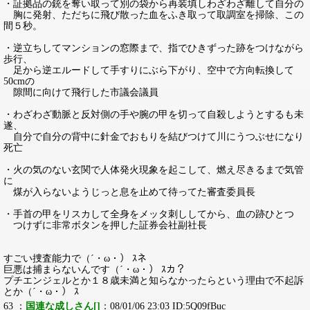
・証拠品の銃を奪い取って別の袋から再装填しわざわざ離して自分の
胸に発射、ただちに飛び散った血をふき取って取調室を掃除、この
間５秒。
・逆立ちしてマンションの窓際まで、指でひきずった跡をつけながら
歩行、
足から逆エルードして手すりにぶら下がり、空中で方向転換して
50cmの
隙間に向けて飛行した市議会議員
・わざわざ動脈と反対側の手や腕の甲を切って自殺しようとするも未
遂、
自分で自分の背中に針金でおもりを結びつけて川にうつぶせになり
死亡
・火の気のない玄関で人体発火現象を起こして、燃え尽きるまで気管
に
煤が入らないようじっと息を止めて待ってた審査委員長
・手首の甲をリスカして全身をメッタ刺ししてから、血の跡ひとつ
つけずに非常ボタンを押した証券会社副社長
すごい捜査能力で（´・ω・） ｽネ
巨悪は捕まらないんです（´・ω・） ｽカ？
プチエンジェルとか１８歳未満と知らなかったらという理由で不起訴
とか（´・ω・） ｽ
63 ：
国連な成しさん[]
：08/01/06 23:03 ID:5Q09fBuc