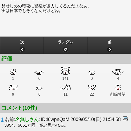
見せしめの暗殺に警察が協力してるんだよなあ。
実は日本でもそうなんだけどね。
次
ランダム
前
評価
1
0
141
0
4
9
6
11
22
削除希望
コメント(10件)
1
名前:
名無しさん
: ID:l6wpnQaM 2009/05/10(日) 21:54:58
3954、5651と同一犯と思われる。