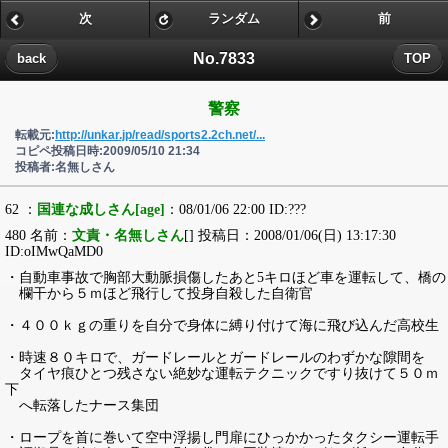
次
ランダム
前
No.7833
back
TOP
警察
転載元:
http://unkar.jp/read/sports2.2ch.net/...
コピペ投稿日時:2009/05/10 21:34
投稿者:名無しさん
62 ：
国連な成しさん[age]
：08/01/06 22:00 ID:???
480 名前：
文責・名無しさん
[] 投稿日：2008/01/06(日) 13:17:30
ID:oIMwQaMD0
・自動車事故で胸部大動脈損傷したあと5キロほど車を運転して、橋の
欄干から５ｍほど飛行して投身自殺した自衛官
・４００ｋｇの重りを自分で身体に縛り付けて海に飛び込んだ高校生
・時速８０キロで、ガードレールとガードレールのわずかな隙間を
タイヤ痕ひとつ残さない絶妙な運転テクニックですり抜けて５０ｍ
下
へ転落したナース集団
・ロープを首に巻いて空中浮揚し門扉にひっかかったタクシー運転手