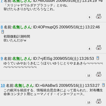
7
名前:
名無しさん
: ID:+6iUuuuR 2009/05/16(土) 13:14:19
「スリジャヤワルダナプラコッテ」とかね。
挙げたらきりがないだろうなこれ。
9
8
名前:
名無しさん
: ID:4OPmupQS 2009/05/16(土) 13:22:46
初期微動計測時間
吹いたんだがｗ
8
9
名前:
名無しさん
: ID:7+j/EISg 2009/05/16(土) 13:26:53
ゆうていみやおうきむこうほりいゆうじとりやまあきらぺぺぺぺぺ
ぺぺぺぺぺぺぺぺぺぺ
12
10
名前:
名無しさん
: ID:+6/AbBwS 2009/05/16(土) 13:53:27
この銀河を統括する、情報統合思念体によって造られた、対有機生
命体コンタクト用ヒューマノイド・インターフェース。
13