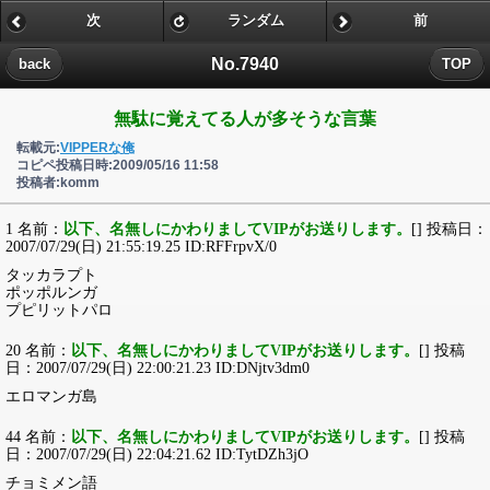
次
ランダム
前
No.7940
back
TOP
無駄に覚えてる人が多そうな言葉
転載元:
VIPPERな俺
コピペ投稿日時:2009/05/16 11:58
投稿者:komm
1 名前：
以下、名無しにかわりましてVIPがお送りします。
[] 投稿日：
2007/07/29(日) 21:55:19.25 ID:RFFrpvX/0
タッカラプト
ポッポルンガ
プピリットパロ
20 名前：
以下、名無しにかわりましてVIPがお送りします。
[] 投稿
日：2007/07/29(日) 22:00:21.23 ID:DNjtv3dm0
エロマンガ島
44 名前：
以下、名無しにかわりましてVIPがお送りします。
[] 投稿
日：2007/07/29(日) 22:04:21.62 ID:TytDZh3jO
チョミメン語