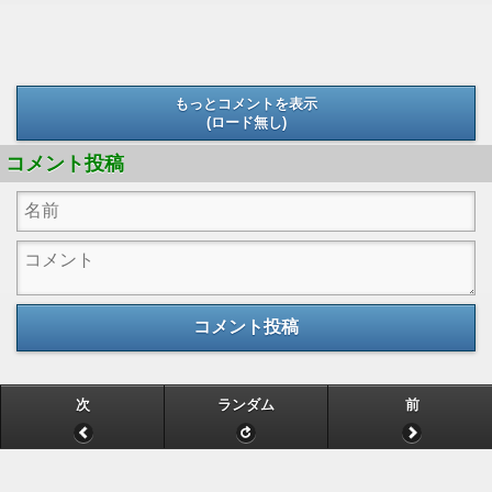
もっとコメントを表示
(ロード無し)
(ロード無し)
コメント投稿
コメント投稿
次
ランダム
前