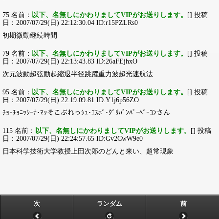
75 名前：
以下、名無しにかわりましてVIPがお送りします。
[] 投稿
日：2007/07/29(日) 22:12:30.04 ID:r15PZLRs0
初期微動継続時間
79 名前：
以下、名無しにかわりましてVIPがお送りします。
[] 投稿
日：2007/07/29(日) 22:13:43.83 ID:26aFEjhxO
次元波動超弦励起縮退半径跳躍重力波超光速航法
95 名前：
以下、名無しにかわりましてVIPがお送りします。
[] 投稿
日：2007/07/29(日) 22:19:09.81 ID:Y1j6p56ZO
ﾁｮ･ﾁｮﾆｯｼｰﾅ･ﾏｯそこぶれっｼｭ･ｴｽﾎﾞ･ｸﾞﾘﾊﾞﾝﾊﾞｰﾍﾞｰｺﾝさん
115 名前：
以下、名無しにかわりましてVIPがお送りします。
[] 投稿
日：2007/07/29(日) 22:24:57.65 ID:Gv2CwW9e0
日本科学技術大学教授上田次郎のどんと来い、超常現象
次
ランダム
前