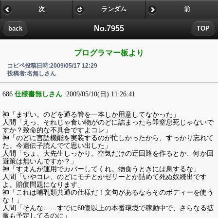
次
ランダム
前
No.7955
back
TOP
プログラマー板より
コピペ投稿日時:2009/05/17 12:29
投稿者:名無しさん
686
仕様書無しさん
:2009/05/10(日) 11:26:41
神「まずい。のどを通る管を一本しか用意してなかった」
人間「えっ、それじゃ食い物がのどに詰まったら即窒息死じゃないで
すか？致命的な不具合ですよコレ」
神「のどに言語機能を実装するのが忙しかったから、すっかり忘れて
た。今遺伝子読んでて思い出した」
人間「ちょ、大先生しっかり。空気だけの迂回路を作るとか、何か回
避策は無いんですか？」
神「すまんが運用でカバーしてくれ。物食うときには息するな」
人間「いやコレ、のどにモチとかゼリーとか詰めて死ぬ奴続出です
よ。賠償問題になります」
神「これは哺乳類共通の仕様だ！文句があるならそのボディーを使う
な！」
人間「そんな……すでに60億以上の本番環境で稼動中で、さらなる拡
販も予定してるのに」