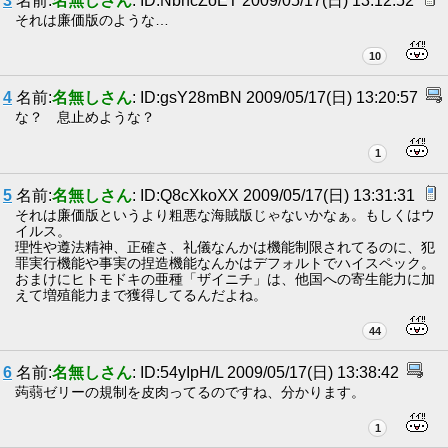
3
名前:
名無しさん
: ID:NbhcZoET 2009/05/17(日) 13:12:52
それは廉価版のような…
10
4
名前:
名無しさん
: ID:gsY28mBN 2009/05/17(日) 13:20:57
な？ 息止めような？
1
5
名前:
名無しさん
: ID:Q8cXkoXX 2009/05/17(日) 13:31:31
それは廉価版というより粗悪な海賊版じゃないかなぁ。もしくはウ
イルス。
理性や遵法精神、正確さ、礼儀なんかは機能制限されてるのに、犯
罪実行機能や事実の捏造機能なんかはデフォルトでハイスペック。
おまけにヒトモドキの亜種「ザイニチ」は、他国への寄生能力に加
えて増殖能力まで獲得してるんだよね。
44
6
名前:
名無しさん
: ID:54yIpH/L 2009/05/17(日) 13:38:42
蒟蒻ゼリーの規制を皮肉ってるのですね、分かります。
1