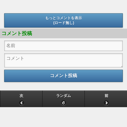
もっとコメントを表示
(ロード無し)
(ロード無し)
コメント投稿
コメント投稿
次
ランダム
前