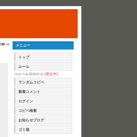
の詩 >>
メニュー
トップ
ルール
コピペを投稿する
(停止中)
ランダムコピペ
新着コメント
ログイン
コピペ検索
お知らせブログ
ゴミ箱