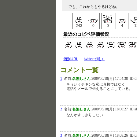
でも、これからもやるけどね。
243
0
0
4
1
最近のコピペ評価状況
個別URL
twitterで呟く
コメント一覧
1
名前:
名無しさん
:
2009/05/18(月) 17:54:38
ID:6
そういうチキンな私は直接ではなく
電話やメールで伝えることにしている。
2
名前:
名無しさん
:
2009/05/18(月) 18:00:27
ID:a
なんかすっきりしない
3
名前:
名無しさん
:
2009/05/18(月) 18:08:26
ID: