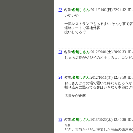
22
名前:
名無しさん
:
2011/01/02(日) 22:24:42
ID:
いやいや
一流レストランでもあるまい そんな事で
連絡ノートで基地外客
扱いしてるぞ
23
名前:
名無しさん
:
2012/09/01(土) 20:02:33
ID:
じゃあ店長がジジイの相手しろよ。コンビ
24
名前:
名無しさん
:
2012/10/11(木) 12:48:50
ID:
おっさんはその場で騒いで終わりだろうが
割り込みに黙ってる客はいきなり本部にク
店員かが正解
25
名前:
名無しさん
:
2013/09/26(木) 12:45:36
ID:
※8
どき。大当たりだ…注文した商品の発注を