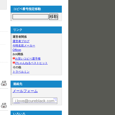
コピペ番号指定移動
リンク
運営者関係
運営者ブログ
今時名前メーカー
Offzon
2ch関係
お笑いコピペ選手権
2ちゃんねるベストヒット
その他
トラベルミン
連絡先
メールフォーム
いろいろ