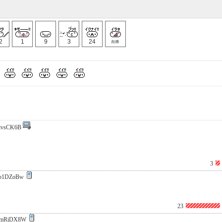
2
1
9
3
24
削希
lvsCK6B
3
b1DZoBw
23
0mRjDX8W