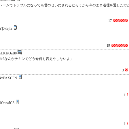
レームでトラブルになっても君のせいにされるだろうから今のまま道理を通した方
17
Yj57BjIa
19
nLKKQuB0
る※6なんかチキンでどうせ何も言えやしないよ」
3
4xEAXCFN
1
4OonaJG8
1