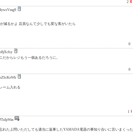
2
4ywsVmg9
客が減るかよ 店員なんて少しでも変な客がいたら
0
o8jXcfsy
ニだからレジもう一個あるだろうに。
0
nZScKeWh
レーム入れる
1
JTuIpWas
忘れた上問いただしても適当に返事したYAMADA電器の事知り合いに言いまくっ