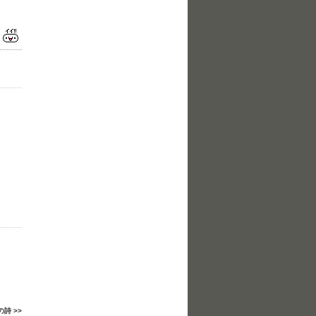
の詩 >>