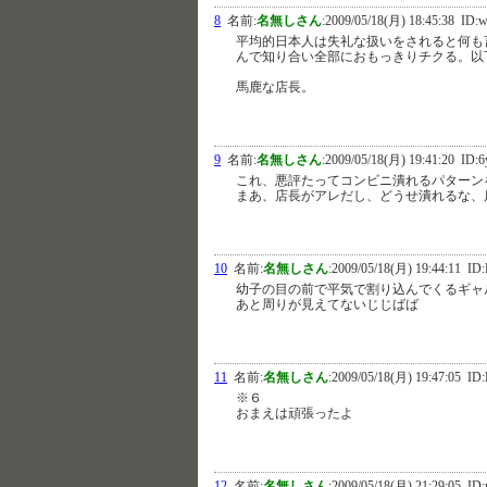
8
名前:
名無しさん
:
2009/05/18(月) 18:45:38
ID:
平均的日本人は失礼な扱いをされると何も
んで知り合い全部におもっきりチクる。以
馬鹿な店長。
9
名前:
名無しさん
:
2009/05/18(月) 19:41:20
ID:6
これ、悪評たってコンビニ潰れるパターン
まあ、店長がアレだし、どうせ潰れるな、
10
名前:
名無しさん
:
2009/05/18(月) 19:44:11
ID:
幼子の目の前で平気で割り込んでくるギャ
あと周りが見えてないじじばば
11
名前:
名無しさん
:
2009/05/18(月) 19:47:05
ID:
※６
おまえは頑張ったよ
12
名前:
名無しさん
:
2009/05/18(月) 21:29:05
ID: