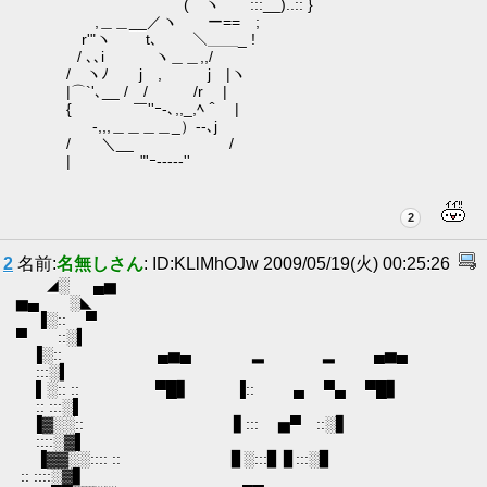
( ヽ :::__)..:: }
,＿＿__／ヽ ー== ;
r'"ヽ t､ ＼＿＿_ !
/ ､､i ヽ＿＿,,/
/ ヽﾉ j , j |ヽ
|⌒`'､__ / / /r |
{ ￣''ｰ-､,,_,ﾍ＾ |
ゝ-,,,＿＿＿＿_）--､j
/ ＼__ /
| "'ｰ‐‐---''
2
2
名前:
名無しさん
: ID:KLlMhOJw 2009/05/19(火) 00:25:26
◢░ ▄▅
▅▄ ░◣
▐░:: ▀
▀ ::░▍
▐░:: ▄▅▄ ▂ ▂ ▄▅▄
:::░▍
▌░:: :: ▀█▋ ▐:: ▄ ▀▄ ▀█▋
:: :::░▌
▐▓░░:: ▋::: ▅▀ ::░▋
::::░▓▌
▐▓▓░░:::: :: ▊░:::▊ ▊:::░▊
:: ::::░▓▋