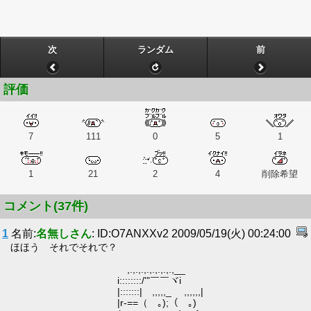
次
ランダム
前
評価
7
111
0
5
1
1
21
2
4
削除希望
コメント(37件)
1
名前:
名無しさん
: ID:O7ANXXv2 2009/05/19(火) 00:24:00
ほほう それでそれで？
,.,.,.,.,.,.,.,.,__
i::::::::/'"￣￣ヾi
|:::::::| ,,,,,_ ,,,,,,|
|r-==（ ｡);（ ｡)