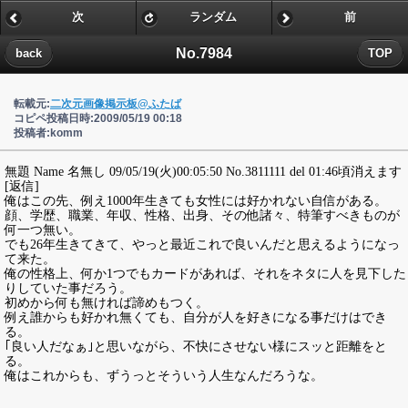
次
ランダム
前
No.7984
back
TOP
転載元:
二次元画像掲示板@ふたば
コピペ投稿日時:2009/05/19 00:18
投稿者:komm
無題 Name 名無し 09/05/19(火)00:05:50 No.3811111 del 01:46頃消えます
[返信]
俺はこの先、例え1000年生きても女性には好かれない自信がある。
顔、学歴、職業、年収、性格、出身、その他諸々、特筆すべきものが
何一つ無い。
でも26年生きてきて、やっと最近これで良いんだと思えるようになっ
て来た。
俺の性格上、何か1つでもカードがあれば、それをネタに人を見下した
りしていた事だろう。
初めから何も無ければ諦めもつく。
例え誰からも好かれ無くても、自分が人を好きになる事だけはでき
る。
｢良い人だなぁ｣と思いながら、不快にさせない様にスッと距離をと
る。
俺はこれからも、ずうっとそういう人生なんだろうな。