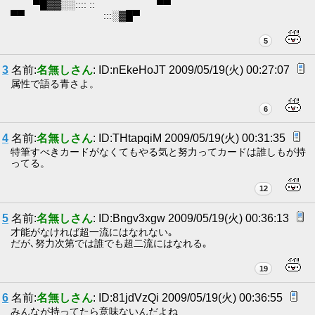
▀█▓▓░░:::: :: ▀▀
▀▀ :::░▓█▀
5
3
名前:
名無しさん
: ID:nEkeHoJT 2009/05/19(火) 00:27:07
属性で語る青さよ。
6
4
名前:
名無しさん
: ID:THtapqiM 2009/05/19(火) 00:31:35
特筆すべきカードがなくてもやる気と努力ってカードは誰しもが持
ってる。
12
5
名前:
名無しさん
: ID:Bngv3xgw 2009/05/19(火) 00:36:13
才能がなければ超一流にはなれない｡
だが､努力次第では誰でも超二流にはなれる｡
19
6
名前:
名無しさん
: ID:81jdVzQi 2009/05/19(火) 00:36:55
みんなが持ってたら意味ないんだよね