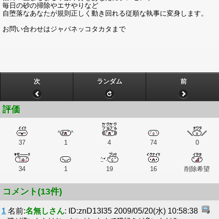
毎日の砂の掃除やエサやりなど
自堕落なあなたが規則正しく動き回れる従順な執事に変身します。
お問い合わせはジャパネッコタカタまで
次
ランダム
前
評価
37
1
4
74
0
34
1
19
16
削除希望
コメント(13件)
1
名前:
名無しさん
: ID:znD13I35 2009/05/20(水) 10:58:38