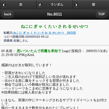
次
ランダム
前
No.8011
back
TOP
ねこに ぎ ゃ く た い さ れ る せいかつ
転載元:
ねこに ぎ ゃ く た い さ れ る せいかつ 38日目
コピペ投稿日時:2009/05/20 09:12
投稿者:名無しさん
69 名前：
思いついたんで邪魔を承知で
[sage] 投稿日： 2009/05/13(水)
21:29:09 ID:P9KjyKmL
感謝のはがきが殺到しています！
・部屋がきれいになりました
・ご主人様のおかげで規則正しい生活が送れます
・出かける前に服をチェックする習慣が付きました
・都会では珍しい小動物が枕元に届きました
・ベッドシーツをこまめに交換するようになりました
※効果効能には個人差があります
いまなら、部屋の中にマーキングされるサプライズイベントをお付け
して、
猫の一生まるまる十数年分をあなたにプレゼント！