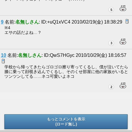
5
9
名前:
名無しさん
: ID:+uQ1xVC4 2010/02/19(金) 18:38:29
※4
エサの話だよね…？
3
10
名前:
名無しさん
: ID:QwS7HGyc 2010/10/29(金) 18:16:57
学校から帰ってきたらゴロゴロ擦り寄ってくるし、僕が泣いてたら
膝に乗って顔覗き込んでくるし、そのくせ部屋に他の家族がいると
ツンツンしてる……ネコ可愛いよネコ
2
もっとコメントを表示
(ロード無し)
(ロード無し)