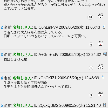
猫が嫌いなわけじゃないが、なんで猫好きが多いんだ？
壁とかひっかかれるんだろ？ 子猫は可愛いが、大人になった猫の
ふてぶてしさは異常。
10
2
名前:
名無しさん
: ID:Q5nLmP7y 2009/05/20(水) 11:06:43
でもたまに大人猫も布団に入ってくる。
日頃ふてぶてしいのもあいまってのツンデレが可愛い。
5
3
名前:
名無しさん
: ID:A+Gm+ndV 2009/05/20(水) 12:34:32
猫はしょせん猫
1
4
名前:
名無しさん
: ID:xCpOKiZ1 2009/05/20(水) 12:46:39
生臭さを取り除く工程が面倒
生姜とネギと長時間煮込んでやっとって感じ
3
5
名前:
名無しさん
: ID:2QcxQBM2 2009/05/20(水) 15:21:40