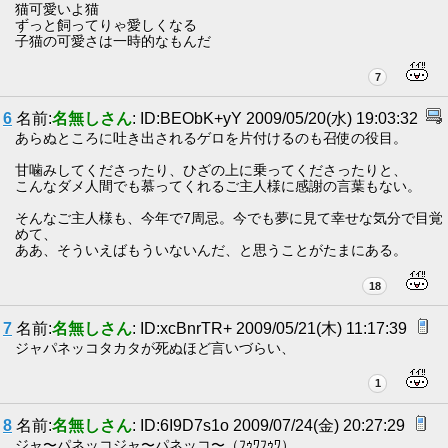
猫可愛いよ猫
ずっと飼ってりゃ愛しくなる
子猫の可愛さは一時的なもんだ
7
6
名前:
名無しさん
: ID:BEObK+yY 2009/05/20(水) 19:03:32
あらぬところに吐き出されるゲロを片付けるのも召使の役目。
甘噛みしてくださったり、ひざの上に乗ってくださったりと、
こんなダメ人間でも慕ってくれるご主人様に感謝の言葉もない。
そんなご主人様も、今年で7周忌。今でも夢に見て幸せな気分で目覚
めて、
ああ、そういえばもういないんだ、と思うことがたまにある。
18
7
名前:
名無しさん
: ID:xcBnrTR+ 2009/05/21(木) 11:17:39
ジャパネッコタカタが死ぬほど言いづらい、
1
8
名前:
名無しさん
: ID:6I9D7s1o 2009/07/24(金) 20:27:29
ジャ〜パネッコジャ〜パネッコ〜（ﾌｩﾜﾌｩﾜ）