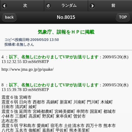
次
ランダム
前
No.8015
back
TOP
気象庁、誤報をＨＰに掲載
コピペ投稿日時:2009/05/20 13:50
投稿者:名無しさん
4 ：
以下、名無しにかわりましてVIPがお送りします
：2009/05/20(水)
13:12:32.55 ID:mS6t9SRTP
http://www.jma.go.jp/jp/quake/
8 ：
以下、名無しにかわりましてVIPがお送りします
：2009/05/20(水)
13:15:39.78 ID:mS6t9SRTP
震度６強 宮崎市
震度６弱 日向市 西都市 高鍋町 新富町 川南町 門川町 木城町
日南市 清武町 綾町
震度５強 延岡市 宮崎都農町 宮崎美郷町 串間市 国富町 都城市
小林市 三股町 高原町 野尻町 東串良町 曽於市
志布志市
震度５弱 宇和島市 愛南町 宿毛市 土佐清水市 四万十市 熊本市
八代市 玉名市 御船町 嘉島町 甲佐町 熊本美里町