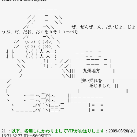
＿＿ ___＿
＿＿ ___＿
／／ ￣ ＼＼
／／ ￣ ＼＼
／/--.-- -─＼＼ ぜ、ぜんぜ、ん、だいじょ、じょ
うぶ、だ、だお、おｒをｈそｔｈっぺち
／/--.-- -─＼＼
/／ (○ ○） (（○(○） ＼
/／ (○ ○） (（○(○） ＼
.| |.| ( . (（_人_人__） | ＿ ＿＝＝ ＝
.| |.| ( . (（_人_人__） | ＿ ＿＝＝ ＝
＼＼ ⌒Jｊｊ｀ ／,／ | | ￣￣￣ ￣| ||
＼＼ ⌒Jｊｊ｀ ／,／ | | ￣￣￣ ￣| ||
ノ ＼＼| | | | 九州地方 ||
ノ ＼＼| | | | ||
／´ | | 強い揺れを | |
／´ | | 感じました | |
| ｌ | | |||
ヽ -一ー_~､⌒)^),-､ | |_＿＿＿＿＿＿__| |
ヽ -一ー_~､⌒)^),-､ | |_＿＿＿＿＿＿__| |
ヽ ＿＿＿＿,ノγ⌒ヽ)ニニ-￣ | | | ＝ ＝
ヽ ＿＿＿＿,ノγ⌒ヽ)ニニ-￣ | | | ＝ ＝
21 ：
以下、名無しにかわりましてVIPがお送りします
：2009/05/20(水)
13:31:32.27 ID:mS6t9SRTP