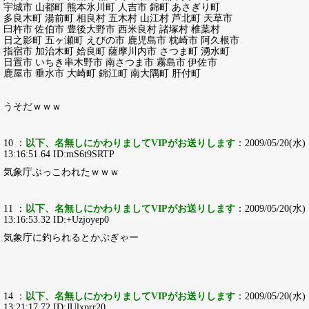
宇城市 山都町 熊本氷川町 人吉市 錦町 あさぎり町
多良木町 湯前町 相良村 五木村 山江村 芦北町 天草市
臼杵市 佐伯市 豊後大野市 西米良村 諸塚村 椎葉村
日之影町 五ヶ瀬町 えびの市 鹿児島市 枕崎市 阿久根市
指宿市 加治木町 姶良町 薩摩川内市 さつま町 湧水町
日置市 いちき串木野市 南さつま市 霧島市 伊佐市
鹿屋市 垂水市 大崎町 錦江町 南大隅町 肝付町
うそだｗｗｗ
10 ：
以下、名無しにかわりましてVIPがお送りします
：2009/05/20(水)
13:16:51.64 ID:mS6t9SRTP
気象庁ぶっこわれたｗｗｗ
11 ：
以下、名無しにかわりましてVIPがお送りします
：2009/05/20(水)
13:16:53.32 ID:+Uzjoyep0
気象庁に釣られるとかぷぎゃー
14 ：
以下、名無しにかわりましてVIPがお送りします
：2009/05/20(水)
13:21:17.72 ID:JUlxprr20