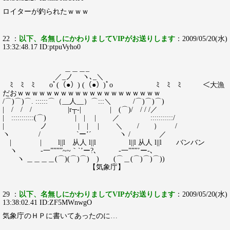
ロイターが釣られたｗｗｗ
22 ：
以下、名無しにかわりましてVIPがお送りします
：2009/05/20(水)
13:32:48.17 ID:ptpuVyho0
＿＿＿_
／_ノ ヽ､_＼
ﾐ ﾐ ﾐ oﾟ(（●）) (（●）)ﾟo ﾐ ﾐ ﾐ ＜大漁
だおｗｗｗｗｗｗｗｗｗｗｗｗｗｗｗｗｗｗｗｗ
/⌒)⌒)⌒. ::::::⌒（__人__）⌒:::＼ /⌒)⌒)⌒)
| / / / |r┬-| | (⌒)/ / / /／
| :::::::::::(⌒) | | | ／ ゝ :::::::::::/
| ノ | | | ＼ / ） /
ヽ / `ー’´ ヽ / ／
| | l||l 从人 l||l l||l 从人 l||l バンバン
ヽ -一””””~~｀`’ー?､ -一”””’ー-､
ヽ ＿＿＿＿(⌒)(⌒)⌒) ) (⌒＿(⌒)⌒)⌒))
【気象庁】
29 ：
以下、名無しにかわりましてVIPがお送りします
：2009/05/20(水)
13:38:02.41 ID:ZF5MWnwgO
気象庁のＨＰに書いてあったのに…