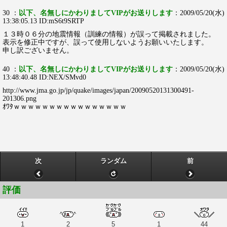
30 ：
以下、名無しにかわりましてVIPがお送りします
：2009/05/20(水)
13:38:05.13 ID:mS6t9SRTP
１３時０６分の地震情報（訓練の情報）が誤って掲載されました。
表示を修正中ですが、誤って使用しないようお願いいたします。
申し訳ございません。
40 ：
以下、名無しにかわりましてVIPがお送りします
：2009/05/20(水)
13:48:40.48 ID:NEX/SMvd0
http://www.jma.go.jp/jp/quake/images/japan/20090520131300491-
201306.png
ｵﾜﾀｗｗｗｗｗｗｗｗｗｗｗｗｗｗｗｗ
次
ランダム
前
評価
1
2
5
1
44