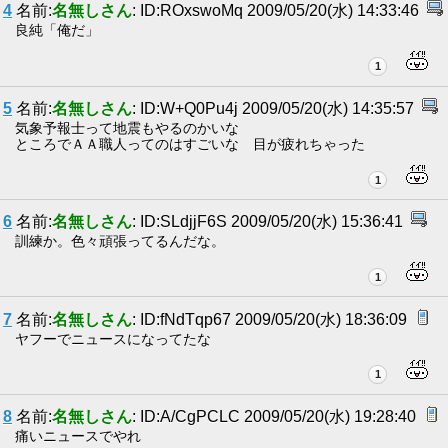
4
名前:
名無しさん
: ID:ROxswoMq 2009/05/20(水) 14:33:46
良純「俺だ」
1
5
名前:
名無しさん
: ID:W+Q0Pu4j 2009/05/20(水) 14:35:57
気象予報士って地震もやるのかいな
ところでＡＡ職人ってのはすごいな 目が疲れちゃった
1
6
名前:
名無しさん
: ID:SLdjjF6S 2009/05/20(水) 15:36:41
訓練か。色々頑張ってるんだな。
1
7
名前:
名無しさん
: ID:fNdTqp67 2009/05/20(水) 18:36:09
ヤフーでニュースになってたな
1
8
名前:
名無しさん
: ID:A/CgPCLC 2009/05/20(水) 19:28:40
痛いニュースでやれ