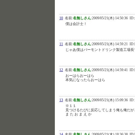
10
名前:
名無しさん
:
2009/05/21(木) 14:50:36
ID:
僕は会計士！
11
名前:
名無しさん
:
2009/05/21(木) 14:59:21
ID:
じゃあ僕はバーモントドリンク製造工場長
12
名前:
名無しさん
:
2009/05/21(木) 14:59:41
ID
おーはらおーはら
本気になったらおーはら
13
名前:
名無しさん
:
2009/05/21(木) 15:09:36
ID:
※１１
見つけるたびに反応してしまう俺も俺だが
ま た お ま え か
14
名前:
名無しさん
:
2009/05/21(木) 18:36:38
ID: