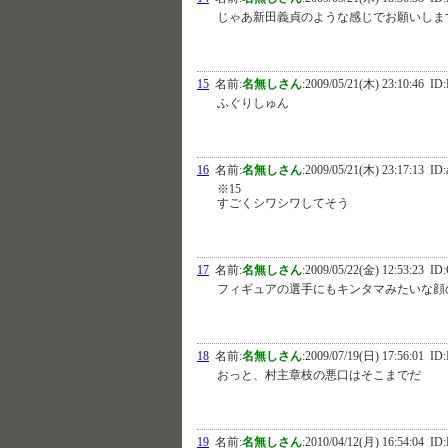
じゃあ新田義貞のような感じでお願いしま
15
名前:
名無しさん
:
2009/05/21(木) 23:10:46
ID:
ふぐりしゅん
16
名前:
名無しさん
:
2009/05/21(木) 23:17:13
ID:
※15
すごくシワシワしてそう
17
名前:
名無しさん
:
2009/05/22(金) 12:53:23
ID:
フィギュアの選手にもキンタマみたいな顔
18
名前:
名無しさん
:
2009/07/19(日) 17:56:01
ID:
おっと、村主章枝の悪口はそこまでだ
19
名前:
名無しさん
:
2010/04/12(月) 16:54:04
ID: