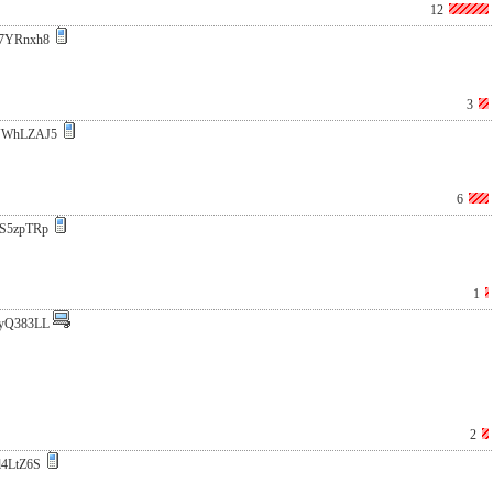
12
7YRnxh8
3
VWhLZAJ5
6
S5zpTRp
1
yQ383LL
2
l4LtZ6S