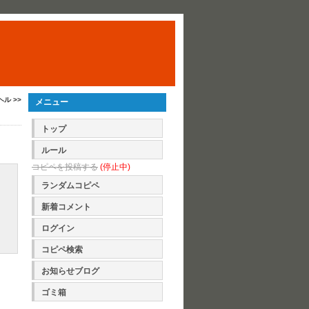
ヘル >>
メニュー
トップ
ルール
コピペを投稿する
(停止中)
ランダムコピペ
新着コメント
ログイン
コピペ検索
お知らせブログ
ゴミ箱