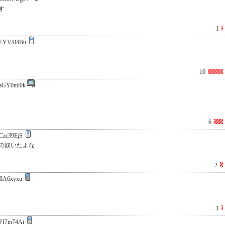
す
1
FYV/84Bu
10
aGY0ml0k
6
Czc39EjS
の奴いたよな
2
IlA6xyxu
1
FI7m74Ai