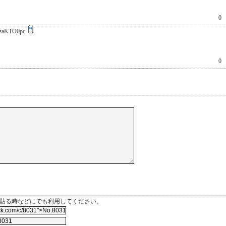
0
zaKTO0pc
0
を貼る時などにでも利用してください。