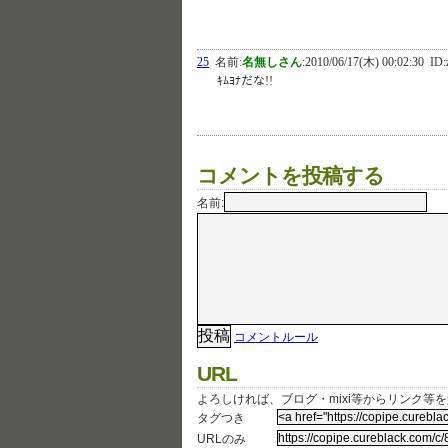
25
名前:
名無しさん
:
2010/06/17(木) 00:02:30
ID:
ｷﾑﾖﾅだな!!
コメントを投稿する
名前:
コメントルール
URL
よろしければ、ブログ・mixi等からリンク等
タグつき
URLのみ