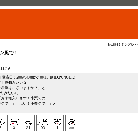
ト
No.8032 ジングル・
ン風で！
 11:49
e] 投稿日：2009/04/08(水) 00:15:19 ID:PU/IODfg
て小栗旬みたいな
ご希望はございますか？」と
栗旬みたいな
「お客様入ります！小栗旬の
栗旬で！」「はい！小栗旬で！」と
5
3
21
93
1
削希