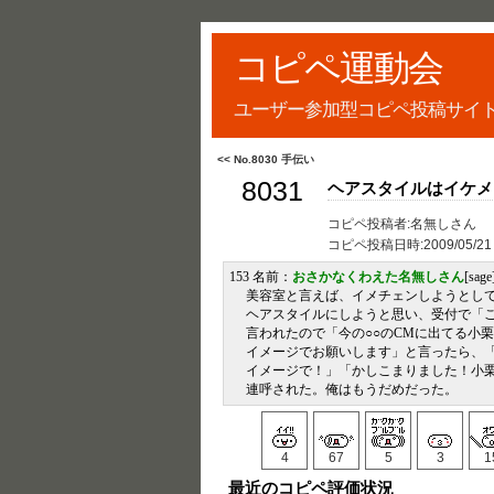
コピペ運動会
ユーザー参加型コピペ投稿サイ
<< No.8030 手伝い
8031
ヘアスタイルはイケメ
コピペ投稿者:名無しさん
コピペ投稿日時:
2009/05/21
153 名前：
おさかなくわえた名無しさん
[sag
美容室と言えば、イメチェンしようとし
ヘアスタイルにしようと思い、受付で「
言われたので「今の○○のCMに出てる小
イメージでお願いします」と言ったら、
イメージで！」「かしこまりました！小
連呼された。俺はもうだめだった。
4
67
5
3
1
最近のコピペ評価状況