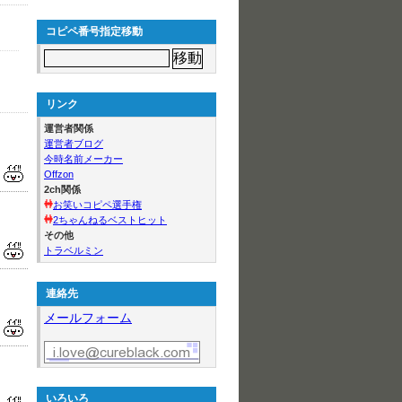
コピペ番号指定移動
リンク
運営者関係
運営者ブログ
今時名前メーカー
Offzon
2ch関係
お笑いコピペ選手権
2ちゃんねるベストヒット
その他
トラベルミン
連絡先
メールフォーム
いろいろ