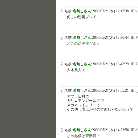
5
名前:
名無しさん
:
2009/05/21(木) 12:17:38
ID:v
何この連携プレイ
6
名前:
名無しさん
:
2009/05/21(木) 12:36:44
ID:
どこの居酒屋だよw
7
名前:
名無しさん
:
2009/05/21(木) 13:47:29
ID:Z
大木凡人で
8
名前:
名無しさん
:
2009/05/21(木) 13:55:21
ID:h
デブ→日村で
ガリ→アンガールズで
メガネ→イジリーで
その他→雨上がりの宮迫じゃないほうで
9
名前:
名無しさん
:
2009/05/21(木) 14:33:56
ID:o
じゃあ僕は警察官！