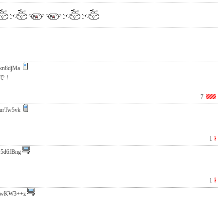
kn8djMa
で！
7
urTw5vk
1
5d6fBng
1
+wKW3++z