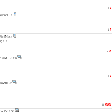
1
xcBnrTR+
1
Pjq1Msny
で！！
2
:KUNGBSXm
1
1rw91HJr
…
8
LwZYUg54