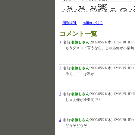
個別URL
twitterで呟く
コメント一覧
1
名前:
名無しさん
:
2009/05/21(木) 11:57:18
ID:o
もうダメって言うなら、じゃあ俺が小栗旬
2
名前:
名無しさん
:
2009/05/21(木) 12:06:15
ID:+
待て、ここは私が…
3
名前:
名無しさん
:
2009/05/21(木) 12:06:25
ID:D
じゃあ俺が小栗旬で！
4
名前:
名無しさん
:
2009/05/21(木) 12:08:28
ID:
どうぞどうぞ