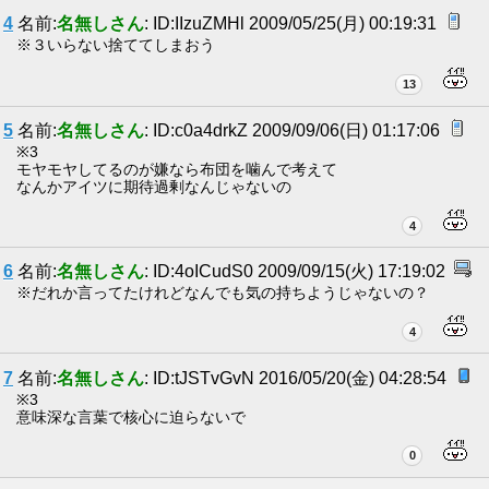
4
名前:
名無しさん
: ID:IIzuZMHl 2009/05/25(月) 00:19:31
※３いらない捨ててしまおう
13
5
名前:
名無しさん
: ID:c0a4drkZ 2009/09/06(日) 01:17:06
※3
モヤモヤしてるのが嫌なら布団を噛んで考えて
なんかアイツに期待過剰なんじゃないの
4
6
名前:
名無しさん
: ID:4oICudS0 2009/09/15(火) 17:19:02
※だれか言ってたけれどなんでも気の持ちようじゃないの？
4
7
名前:
名無しさん
: ID:tJSTvGvN 2016/05/20(金) 04:28:54
※3
意味深な言葉で核心に迫らないで
0