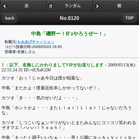
次
ランダム
前
No.8120
back
TOP
中島「磯野ー！B'zやろうぜー！」
転載元:
もみあげチャ～シュ～
コピペ投稿日時:2009/05/24 19:05
投稿者:名無しさん
1 ：
以下、名無しにかわりましてVIPがお送りします
：2009/05/13(水)
22:55:24.35 ID:+tEXslGD0
カツオ「おぅ！じゃあ今日は僕が稲葉な」
中島「またかよ！僕最近松本しかやってないぞ！」
カツオ「き・・・気のせいだよ・・・」
中島「ホントかよ・・・またＬｉａｒ！Ｌｉａｒ！じゃないだろう
な」
カツオ「しつこいなぁシマリがないとまたみんなにコソコソ笑われる
ぞオマエ！ハハハ！Ｙｅａｈ！」
中島「まったく調子いいなぁ・・・早く公園にＮ＝Ａ＝Ｖ＝Ｉ＝Ｇ＝