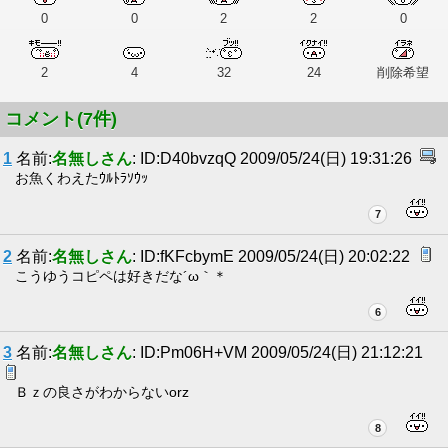
0
0
2
2
0
2
4
32
24
削除希望
コメント(7件)
1
名前:
名無しさん
: ID:D40bvzqQ 2009/05/24(日) 19:31:26
お魚くわえたｳﾙﾄﾗｿｳｯ
7
2
名前:
名無しさん
: ID:fKFcbymE 2009/05/24(日) 20:02:22
こうゆうコピペは好きだな´ω｀＊
6
3
名前:
名無しさん
: ID:Pm06H+VM 2009/05/24(日) 21:12:21
Ｂｚの良さがわからないorz
8