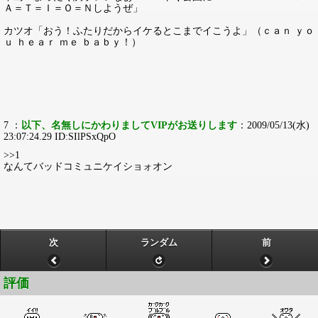
Ａ＝Ｔ＝Ｉ＝Ｏ＝Ｎしようぜ」
カツオ「おう！ふたりだからイケるとこまでイこうよ」（ｃａｎ ｙｏ
ｕ ｈｅａｒ ｍｅ ｂａｂｙ！）
7 ：
以下、名無しにかわりましてVIPがお送りします
：2009/05/13(水)
23:07:24.29 ID:SIlPSxQpO
>>1
なんてバッドコミュニケイショォオン
次
ランダム
前
評価