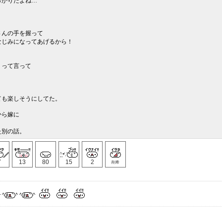
っかりだよね…
さんの手を握って
なじみになってあげるから！
」って言って
。
ても楽しそうにしてた。
から嫁に
た別の話。
7
13
80
15
2
削希