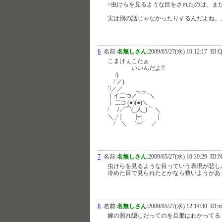
>虫けらを見るような目をされたのは、ま
実は別の話じゃなかったりするんだよね。
6
名前:
名無しさん
:
2009/05/27(水) 10:12:17
ID:Q
こまけぇこたぁ
いいんだよ!!
/)
/ ／)
`/／／ ＿＿
｜イ二つ／⌒⌒＼
｜ 二⊃ (●)(●)＼
/ ﾉ／⌒(_人_)⌒ ＼
＼_/｜ |┬| ｜
/ ＼ `ー′ ／
7
名前:
名無しさん
:
2009/05/27(水) 10:39:29
ID:N
虫けらを見るような目っていう表現が悲し
冷めた目で見られたとかなら救いようがあ
8
名前:
名無しさん
:
2009/05/27(水) 12:14:30
ID:
嫁の照れ隠しだってのを旦那はわかってる