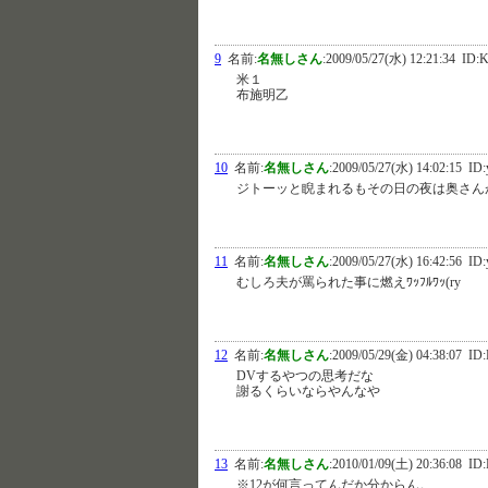
9
名前:
名無しさん
:
2009/05/27(水) 12:21:34
ID:
米１
布施明乙
10
名前:
名無しさん
:
2009/05/27(水) 14:02:15
ID:
ジトーッと睨まれるもその日の夜は奥さん
11
名前:
名無しさん
:
2009/05/27(水) 16:42:56
ID:
むしろ夫が罵られた事に燃えﾜｯﾌﾙﾜｯ(ry
12
名前:
名無しさん
:
2009/05/29(金) 04:38:07
ID:
DVするやつの思考だな
謝るくらいならやんなや
13
名前:
名無しさん
:
2010/01/09(土) 20:36:08
ID:
※12が何言ってんだか分からん。