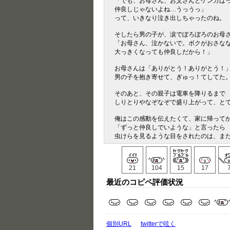
「でも、お母さん、お父さんとケンカば
仲良しじゃないよね…うっうっ」
って、いきなり泣き出しちゃったのね。
そしたら男の子が、涙でぼろぼろのお母
「お母さん、泣かないで。ボクがおさな
大っきくなっても仲良しだから！」
お母さんは「ありがとう！ありがとう！
男の子を抱き寄せて、ぎゅっ！てしてた
そのあと、その親子は電車を降りるまで
しりとりやなぞなぞで盛り上がって、と
俺はこの感動を伝えたくて、家に帰って
「ずっと仲良しでいような」と言ったら
虫けらを見るような目をされたのは、ま
21
104
15
17
最近のコピペ評価状況
個別URL
twitterで呟く