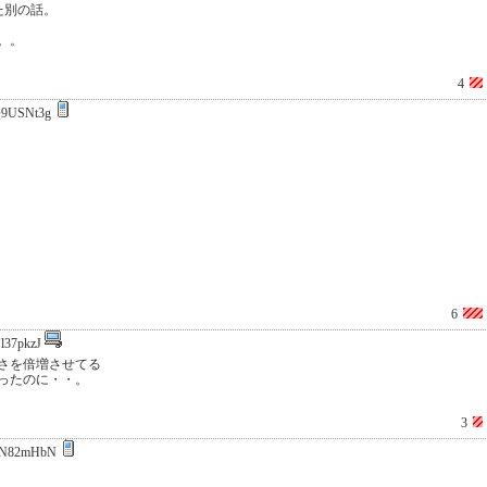
た別の話。
。。
4
9USNt3g
6
l37pkzJ
さを倍増させてる
ったのに・・。
3
xN82mHbN