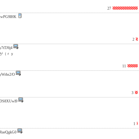
27
KwPG9lHK
2
y7tTJ6j4
が（ｒｙ
11
yWrhs2/O
3
DS8XUwl9
1
RueQgkG0