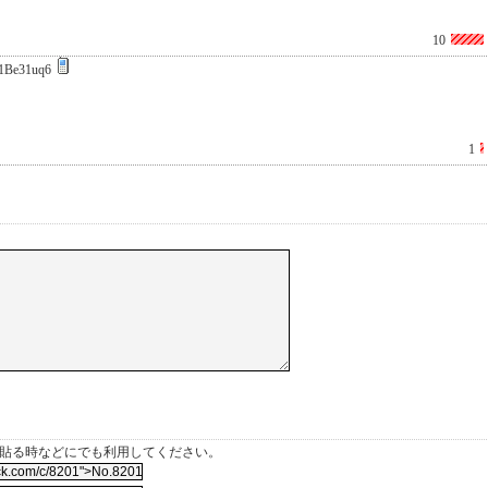
10
1Be31uq6
1
を貼る時などにでも利用してください。