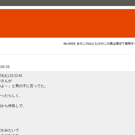
ト
No.8202 きのこの山とたけのこの里は混ぜて発売すべ
 08:26
3(土) 22:12:41
母さんが
のよ～」と男の子に言ってた。
かったらしく、
頃から仲良しで、
だかみたいで