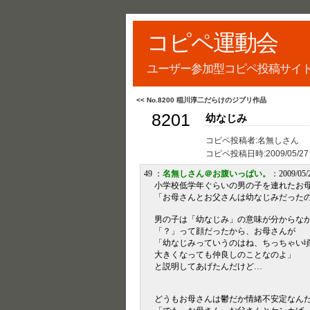
コピペ運動会
ユーザー参加型コピペ投稿サイ
<< No.8200 稲川淳二だらけのジブリ作品
8201
幼なじみ
コピペ投稿者:名無しさん
コピペ投稿日時:
2009/05/27
49 ：
名無しさん＠お腹いっぱい。
：2009/05/2
小学校低学年ぐらいの男の子を連れたお
「お母さんとお父さんは幼なじみだった
男の子は「幼なじみ」の意味が分からな
「？」って顔だったから、お母さんが
「幼なじみっていうのはね、ちっちゃい
大きくなっても仲良しのことなのよ」
と説明してあげたんだけど…
どうもお母さんは鬱だか情緒不安定なん