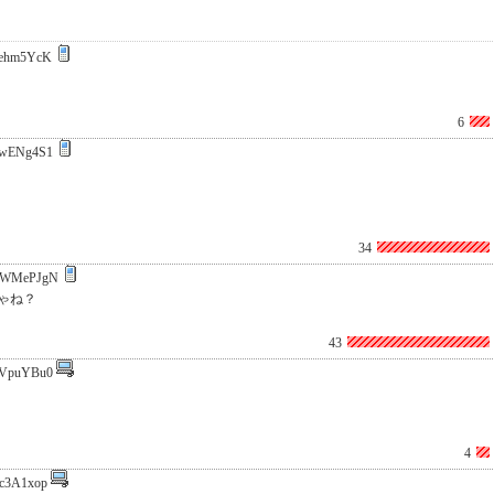
ehm5YcK
6
wENg4S1
34
SWMePJgN
ゃね？
43
VpuYBu0
4
c3A1xop