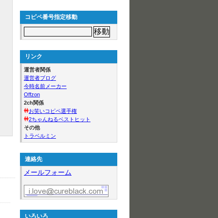
コピペ番号指定移動
リンク
運営者関係
運営者ブログ
今時名前メーカー
Offzon
2ch関係
お笑いコピペ選手権
2ちゃんねるベストヒット
その他
トラベルミン
連絡先
メールフォーム
いろいろ