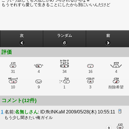
こういう話しても大抵しかめつらされるからなｗ
もうそれすら愛して生きることにしたから別にいいんだけど
次
ランダム
前
評価
31
4
34
16
4
10
9
1
3
削除希望
コメント(12件)
1
名前:
名無しさん
: ID:ffcINKaM 2009/05/28(木) 10:55:11
もう少し聞きたい俺ガイル
9