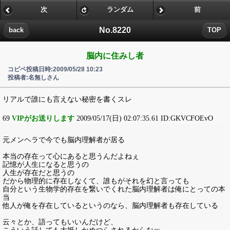
次
ランダム
前
No.8220
back
TOP
脳内に住みし者
コピペ投稿日時:2009/05/28 10:23
投稿者:名無しさん
リアルで誰にも言えない秘密を書くスレ
69
VIPがお送りします
2009/05/17(日) 02:07:35.61 ID:GKVCFOEvO
元メンヘラで今でも脳内理解者が居る
本当の存在って心にあると思うんだよねぇ
記憶が人生になると思うの
人生が存在だと思うの
だから物理的に存在しなくて、誰もがそれを幻と言っても
自分という生物学的存在を繋いでくれた脳内理解者は俺にとっての本
当
他人が俺を存在しているというのなら、脳内理解者も存在している
云々とか、語ってもいいんだけど、