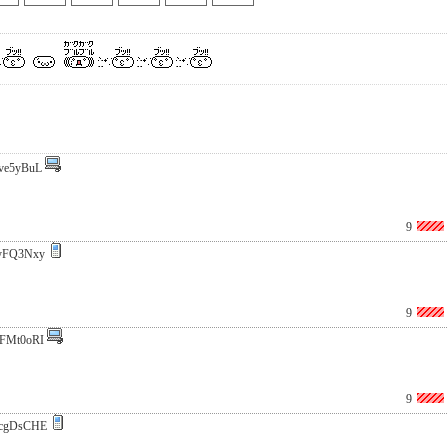
ve5yBuL
9
yFQ3Nxy
9
FMt0oRI
9
cgDsCHE