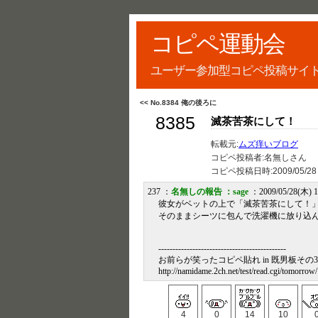
コピペ運動会
ユーザー参加型コピペ投稿サイ
<< No.8384 俺の後ろに
8385
滅茶苦茶にして！
転載元:
ムズ痒いブログ
コピペ投稿者:名無しさん
コピペ投稿日時:
2009/05/28
237 ：
名無しの報告 ：sage
：2009/05/28(木) 1
彼女がベットの上で「滅茶苦茶にして！
そのままシーツに包んで洗濯機に放り込
---------------------------------------------
お前らが笑ったコピペ貼れ in 既男板その3
http://namidame.2ch.net/test/read.cgi/tomorro
4
0
14
10