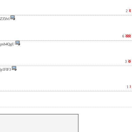
2
Z35fvl
6
pxb4QgU
3
Ip1FlF3
1