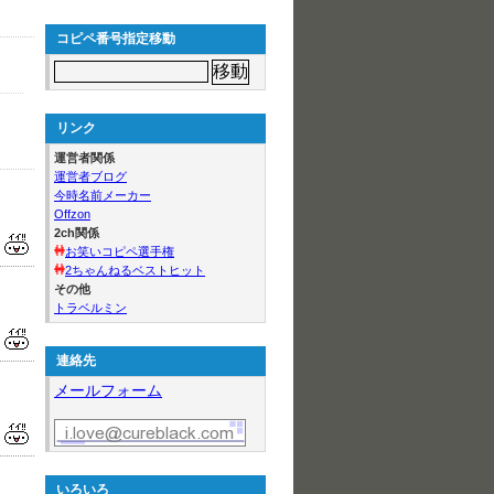
コピペ番号指定移動
リンク
運営者関係
運営者ブログ
今時名前メーカー
Offzon
2ch関係
お笑いコピペ選手権
2ちゃんねるベストヒット
その他
トラベルミン
連絡先
メールフォーム
いろいろ