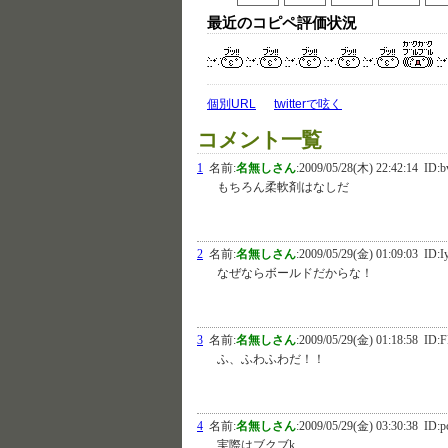
最近のコピペ評価状況
個別URL
twitterで呟く
コメント一覧
1
名前:
名無しさん
:
2009/05/28(木) 22:42:14
ID:b
もちろん柔軟剤はなしだ
2
名前:
名無しさん
:
2009/05/29(金) 01:09:03
ID:I
なぜならボールドだからな！
3
名前:
名無しさん
:
2009/05/29(金) 01:18:58
ID:F
ふ、ふわふわだ！！
4
名前:
名無しさん
:
2009/05/29(金) 03:30:38
ID:p
実際はブクブk…