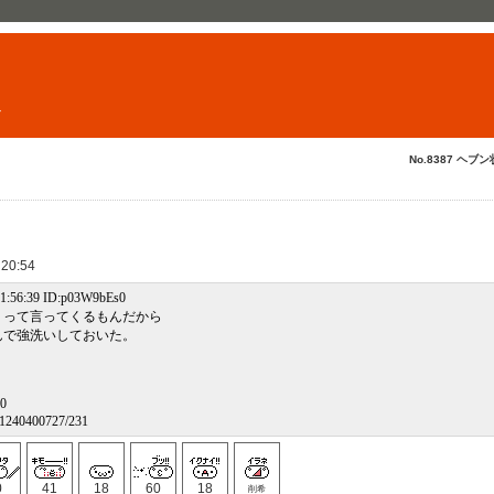
ト
No.8387 ヘブン
 20:54
1:56:39 ID:p03W9bEs0
」って言ってくるもんだから
んで強洗いしておいた。
0
w/1240400727/231
0
41
18
60
18
削希